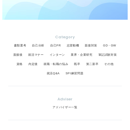
Category
書類選考
自己分析
自己PR
志望動機
面接対策
GD・GW
面接後
就活マナー
インターン
業界・企業研究
筆記試験対策
資格
内定後
就職・転職の悩み
既卒
第二新卒
その他
就活Q&A
SPI練習問題
Adviser
アドバイザー一覧