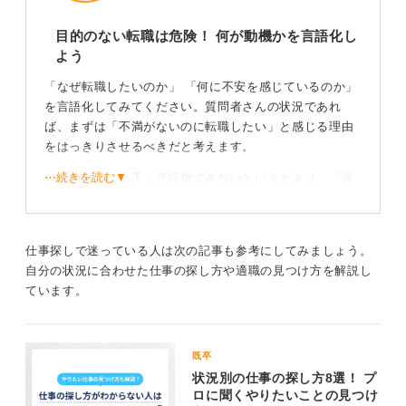
目的のない転職は危険！ 何が動機かを言語化し
よう
「なぜ転職したいのか」 「何に不安を感じているのか」
を言語化してみてください。質問者さんの状況であれ
ば、まずは「不満がないのに転職したい」と感じる理由
をはっきりさせるべきだと考えます。
⋯続きを読む▼
自分の力では上手く言語化できないというときは、「過
去・現在・未来」 を一直線に書き出し、未来の姿を考え
るというフレームワークに取り組んでみてください。こ
れまでの支援者の皆さんにもおすすめしてきたやり方で
仕事探しで迷っている人は次の記事も参考にしてみましょう。
す。
自分の状況に合わせた仕事の探し方や適職の見つけ方を解説し
やりたいことを社内で見つけられないかと考えてみるの
ています。
も一つの選択肢になります。明確な理由がないまま転職
することはおすすめできません。
既卒
現職に不安があれば社内相談を！新たなキャリアが
状況別の仕事の探し方8選！ プ
見えることも
ロに聞くやりたいことの見つけ