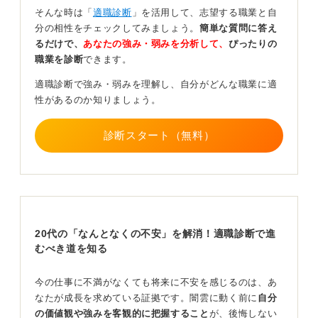
よう！
そんな時は「
適職診断
」を活用して、志望する職業と自
分の相性をチェックしてみましょう。
簡単な質問に答え
だからこそ、まずは現状把握から始めてみてください。
るだけで、
あなたの強み・弱みを分析して、
ぴったりの
その後、実際に転職先を選んでいくときには、いくつか
職業を診断
できます。
の転職サイトに登録してみることをおすすめします。
適職診断で強み・弱みを理解し、自分がどんな職業に適
それぞれのサイトに強みや特徴があるため、情報収集を
性があるのか知りましょう。
しながら自分に合ったサイトを見つけていくのが効率的
です。複数のサービスを利用してみて、自分と相性の良
診断スタート（無料）
いものを選んでみてください。
合わないと感じたら、そのサイトやエージェントを無理
に使い続ける必要はありません。そこで気になる求人を
見つけたら、積極的に応募してみてくださいね。
0
20代の「なんとなくの不安」を解消！適職診断で進
むべき道を知る
今の仕事に不満がなくても将来に不安を感じるのは、あ
なたが成長を求めている証拠です。闇雲に動く前に
自分
の価値観や強みを客観的に把握すること
が、後悔しない