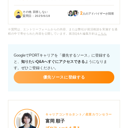
るのかもまだ明確ではありません。周りの友人は、転職
サイトや転職エージェントに登録しているようですが、
その他 回答しない
2
何から手を着ければ良いのかわからず、焦りばかりが募
人のアドバイザーが回答
質問日：
2025/6/18
っています。
※質問は、エントリーフォームからの内容、または弊社が就活相談を実施する過
20代での仕事の探し方について聞きたく、まず最初に何
程の中で寄せられた内容を公開しています。就活Q&A 編集方針は
こちら
をすべきでしょうか？ 自己分析や業界研究など、具体的
なステップがあれば教えてください。
GoogleでPORTキャリアを「優先するソース」に登録する
また、転職サイトや転職エージェントなど、さまざまな
と、
知りたいQ&Aへすぐにアクセスできる
ようになりま
サービスがあると思いますが、どのように選んで活用す
す。ぜひご登録ください。
るのがおすすめですか？
優先ソースに登録する
キャリアコンサルタント／産業カウンセラー
富岡 順子