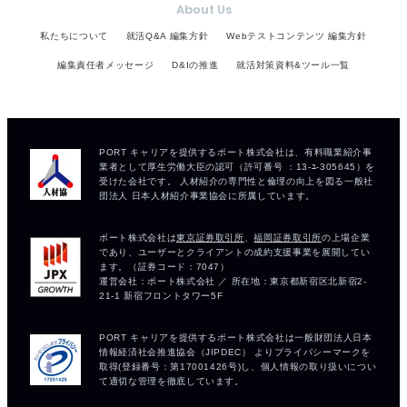
About Us
私たちについて
就活Q&A 編集方針
Webテストコンテンツ 編集方針
編集責任者メッセージ
D&Iの推進
就活対策資料&ツール一覧