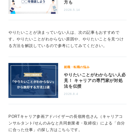
方も
なかには、現職では理想のキャリアを実現できないので
2026.5.14
はと感じている人もいるでしょう。もし、「今の会社に
いても成長できない気がする」「今の会社に何か違和感
がある」ということであれば、まずは社内で相談をして
やりたいことが決まっていない人は、次の記事もおすすめで
みてください。
す。やりたいことがわからない原因や、やりたいことを見つけ
る方法を解説しているので参考にしてみてください。
社内公募に応募するなど、転職以外の方法でも成長を実
感できる道が見えてくる可能性があります。転職を焦ら
ず、まずは自分の生き方を見つめ直すことから始めてみ
るのはどうでしょうか。
就職・転職の悩み
やりたいことがわからない人必
1
見！ キャリアの専門家が対処
法を伝授
2026.8.4
PORTキャリア参画アドバイザーの長嶺将也さん（キャリアコ
ンサルタント/せんのみなと共同創業者・取締役）による「自分
に合った仕事」の探し方はこちらです。