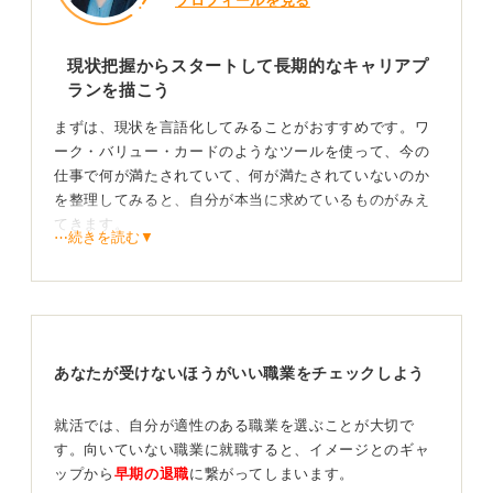
プロフィールを見る
現状把握からスタートして長期的なキャリアプ
ランを描こう
まずは、現状を言語化してみることがおすすめです。ワ
ーク・バリュー・カードのようなツールを使って、今の
仕事で何が満たされていて、何が満たされていないのか
を整理してみると、自分が本当に求めているものがみえ
てきます。
⋯続きを読む▼
たとえば、「仕事にもっと裁量がほしい」「もっと責任
感のある仕事がしたい」といった具体的な欲求が明確に
なれば、長期的な視点で自分がどうなりたいのかを認知
することができます。
あなたが受けないほうがいい職業をチェックしよう
そうすると「どんな業界で、どうキャリアアップしてい
くべきなのか」というキャリアプランが描きやすくなる
のです。
就活では、自分が適性のある職業を選ぶことが大切で
す。向いていない職業に就職すると、イメージとのギャ
自分に合うサイトを見極めて気になる求人に応募し
ップから
早期の退職
に繋がってしまいます。