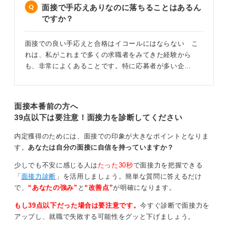
面接で手応えありなのに落ちることはあるん
ですか？
面接での良い手応えと合格はイコールにはならない こ
れは、私がこれまで多くの求職者をみてきた経験から
も、非常によくあることです。特に応募者が多い企…
面接本番前の方へ
39点以下は要注意！面接力を診断してください
内定獲得のためには、面接での印象が大きなポイントとなりま
す。
あなたは自分の面接に自信を持っていますか？
少しでも不安に感じる人は
たった30秒
で面接力を把握できる
「
面接力診断
」を活用しましょう。簡単な質問に答えるだけ
で、
“あなたの強み”
と
“改善点”
が明確になります。
もし39点以下だった場合は要注意です。
今すぐ診断で面接力を
アップし、就職で失敗する可能性をグッと下げましょう。