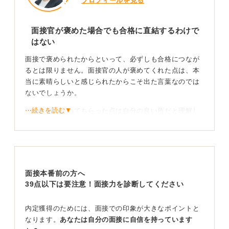
プロフィールを見る
面接官が褒めた場合でも合格に直結するわけで
はない
面接で褒められたからといって、必ずしも合格につなが
るとは限りません。面接官の人が褒めてくれた点は、本
当に素晴らしいと感じられたからこそ出た言葉なのでは
ないでしょうか。
⋯続きを読む▼
そのため、褒めてもらった点は自分の良い所だと理解し
たうえで、あまり舞い上がりすぎず今後の就職活動に活
かしていきましょう。
厳しい質問やより深掘る問いかけなども応募者への
関心度が高いサイン
面接本番前の方へ
39点以下は要注意！面接力を診断してください
企業が求める人物像やスキルセットと、その素晴らしい
と感じた点が合致するかはまた別の話になります。
内定獲得のためには、面接での印象が大きなポイントと
なります。
あなたは自分の面接に自信を持っています
過去に私が多くの就活生を見てきた経験からいえば、厳