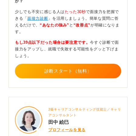
か？
しい質問をされたり、さまざまな角度から深掘りされた
りした場合であっても合格することはあるのです。それ
少しでも不安に感じる人は
たった30秒
で面接力を把握で
はあなたに関心を持ち、もっと深く知りたいという面接
きる「
面接力診断
」を活用しましょう。簡単な質問に答
官の意図の表れであることが多いと考えられます。
えるだけで、
“あなたの強み”
と
“改善点”
が明確になりま
す。
結果が出るまでは一喜一憂せず、冷静に受け止めること
が大切です。
もし39点以下だった場合は要注意です。
今すぐ診断で面
接力をアップし、就職で失敗する可能性をグッと下げま
0
しょう。
診断スタート（無料）
2級キャリアコンサルティング技能士／キャリ
アコンサルタント
田中 絵巳
プロフィールを見る