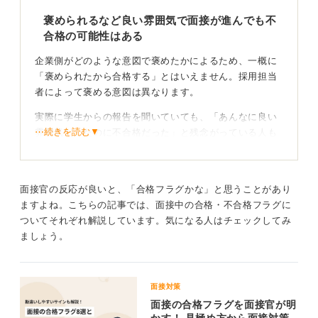
褒められるなど良い雰囲気で面接が進んでも不
合格の可能性はある
企業側がどのような意図で褒めたかによるため、一概に
「褒められたから合格する」とはいえません。採用担当
者によって褒める意図は異なります。
実際に学生からの報告を聞いていても、「あんなに良い
⋯続きを読む▼
雰囲気だったのに不合格だった」と残念がっている人も
多くいるものです。そのため、褒められることが必ずし
も合格に直結するわけではないと感じています。
面接官の反応が良いと、「合格フラグかな」と思うことがあり
褒められた点は自分の強みととらえて次に活かそ
ますよね。こちらの記事では、面接中の合格・不合格フラグに
う！
ついてそれぞれ解説しています。気になる人はチェックしてみ
ましょう。
企業側が応募者を褒めるのは、たとえこのまま採用に至
らなくても、将来的に応募者が自分たちの会社の顧客に
なる可能性もあるため、悪い印象よりは良い印象を残し
面接対策
たいという思いがあるのかもしれません。
面接の合格フラグを面接官が明
ただ、根拠もなく褒めることは考えにくいので、褒めら
かす！ 見極め方から面接対策