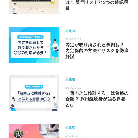
は？ 質問リストと5つの確認項
目
面接後
2026.7.31
内定が取り消された事例も？
内定保留の方法やリスクを徹底
解説
面接後
2026.5.25
「前向きに検討する」は合格の
合図？ 採用経験者が語る真相
とは
面接後
2026.8.4