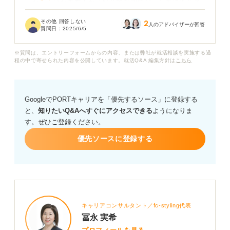
しかし、ほかの友人が「好意的な態度だったのに落とさ
れた」と話していたため、実際のところはどうなのか不
その他 回答しない
2
安にもなっています。
人のアドバイザーが回答
質問日：
2025/6/5
面接で褒められることは、やはり選考において有利に働
※質問は、エントリーフォームからの内容、または弊社が就活相談を実施する過
くのでしょうか？ また、褒められた場合に、合格の可能
程の中で寄せられた内容を公開しています。就活Q&A 編集方針は
こちら
性を高めるために何かできることはありますか？ 教えて
いただけると嬉しいです。
GoogleでPORTキャリアを「優先するソース」に登録する
と、
知りたいQ&Aへすぐにアクセスできる
ようになりま
す。ぜひご登録ください。
優先ソースに登録する
キャリアコンサルタント／fc-styling代表
冨永 実希