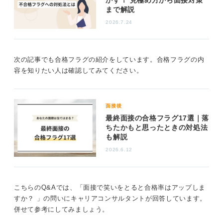
まで解説
れた点は、今回縁がなかった企業から見ても魅力的な要
素の一つであったととらえ、自信を持って次の面接に活
2026.7.24
かしてほしいと思います。
また、褒められた際には感謝の思いを伝え、「その点を
次の記事でも合格フラグの紹介をしています。合格フラグの内
活かして入社後も頑張ります」と意欲を示すことで、よ
容を知りたい人は確認してみてください。
り良い印象につながるのではないでしょうか。
0
面接後
最終面接の合格フラグ17選｜落
ちたかもと思ったときの対処法
も解説
2026.6.12
こちらのQ&Aでは、「面接で笑いをとると合格率はアップしま
すか？ 」の問いにキャリアコンサルタントが回答しています。
併せて参考にしてみましょう。