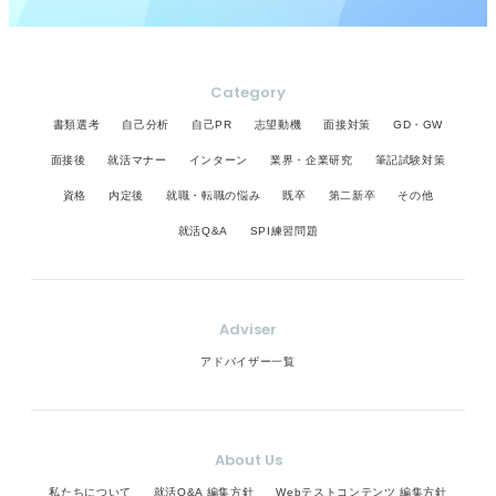
Category
書類選考
自己分析
自己PR
志望動機
面接対策
GD・GW
面接後
就活マナー
インターン
業界・企業研究
筆記試験対策
資格
内定後
就職・転職の悩み
既卒
第二新卒
その他
就活Q&A
SPI練習問題
Adviser
アドバイザー一覧
About Us
私たちについて
就活Q&A 編集方針
Webテストコンテンツ 編集方針