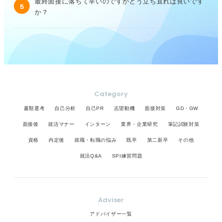
最終面接に落ちて辛いのですがどう立ち直れば良いです
5
か？
Category
書類選考
自己分析
自己PR
志望動機
面接対策
GD・GW
面接後
就活マナー
インターン
業界・企業研究
筆記試験対策
資格
内定後
就職・転職の悩み
既卒
第二新卒
その他
就活Q&A
SPI練習問題
Adviser
アドバイザー一覧