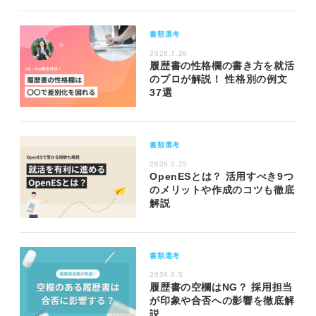
書類選考
2026.7.28
履歴書の性格欄の書き方を就活
のプロが解説！ 性格別の例文
37選
書類選考
2026.5.25
OpenESとは？ 活用すべき9つ
のメリットや作成のコツも徹底
解説
書類選考
2026.6.5
履歴書の空欄はNG？ 採用担当
が印象や合否への影響を徹底解
説