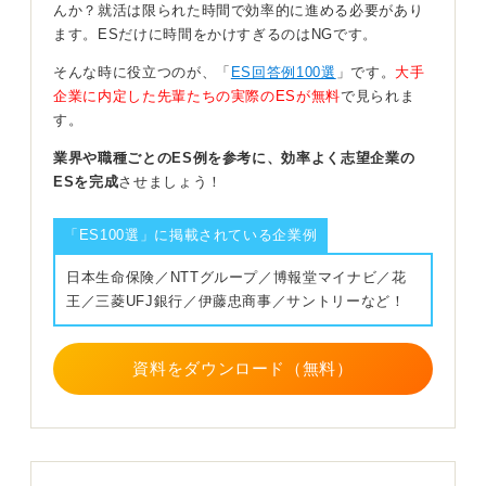
んか？就活は限られた時間で効率的に進める必要があり
ます。ESだけに時間をかけすぎるのはNGです。
一方で、期限ギリギリに出すことが印象面でプラスに働
そんな時に役立つのが、「
ES回答例100選
」です。
大手
くこともありません。
企業に内定した先輩たちの実際のESが無料
で見られま
どうしても納得のいくものに仕上げるために時間がかか
す。
ってしまったのであれば、その旨を正直に伝えると良い
業界や職種ごとのES例を参考に、効率よく志望企業の
と思います。提出の際に簡単に記しておきましょう。
ESを完成
させましょう！
計画性の面でマイナスにみられる可能性もゼロではない
ため、今後は余裕を持ったスケジュール管理を心掛ける
「ES100選」に掲載されている企業例
ことが大切です。
日本生命保険／NTTグループ／博報堂マイナビ／花
0
王／三菱UFJ銀行／伊藤忠商事／サントリーなど！
資料をダウンロード（無料）