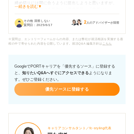
締め切りには間に合うように提出しようと思いますが、
⋯続きを読む▼
ギリギリの提出は企業側に「準備不足」「熱意がない」
といったマイナスの印象を残してしまうのではと不安で
その他 回答しない
2
す。
人のアドバイザーが回答
質問日：
2025/6/17
ESを締め切りギリギリに提出することで、企業側は応募
※質問は、エントリーフォームからの内容、または弊社が就活相談を実施する過
者の評価を変えることはあるのでしょうか？
程の中で寄せられた内容を公開しています。就活Q&A 編集方針は
こちら
もしギリギリになってしまった場合、少しでも印象を悪
くしないための対策があれば教えてください。
GoogleでPORTキャリアを「優先するソース」に登録する
と、
知りたいQ&Aへすぐにアクセスできる
ようになりま
す。ぜひご登録ください。
優先ソースに登録する
キャリアコンサルタント／fc-styling代表