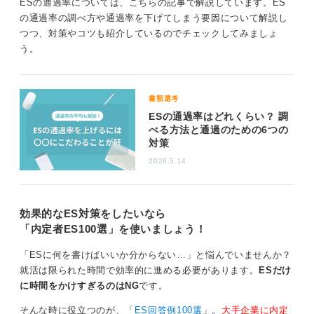
ESの通過率については、こちらの記事で解説しています。ES
つかもう
の通過率の調べ方や通過率を下げてしまう要因について解説し
つつ、対策やコツも紹介しているのでチェックしてみましょ
企業側も駆け込み提出はある程度想定していますが、や
う。
はり早めの提出が望ましいです。
「完璧を目指すより、ある程度の完成度で早めに提出し
たほうが良い」とも言われます。
書類選考
ESの通過率はどれくらい？ 調
特に大手企業などで複数回締め切りがある場合、早い段
べる方法と通過のための6つの
階での提出が有利になることもあるため、なるべく余裕
対策
を持って準備しましょう。
2026.5.14
0
効果的なES対策をしたいなら
「内定者ES100選」を使いましょう！
「ESに何を書けばいいか分からない…」と悩んでいませんか？
就活は限られた時間で効率的に進める必要があります。
ESだけ
に時間をかけすぎるのはNG
です。
そんな時に役立つのが、「
ES回答例100選
」。
大手企業に内定