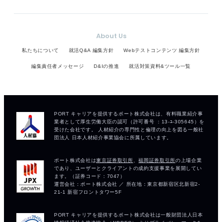
About Us
私たちについて
就活Q&A 編集方針
Webテストコンテンツ 編集方針
編集責任者メッセージ
D&Iの推進
就活対策資料&ツール一覧