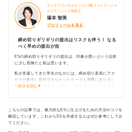
キャリアコンサルタント／2級ファイナンシャ
ルプランニング技能士
塚本 智美
プロフィールを見る
締め切りギリギリの提出はリスクも伴う！ なる
べく早めの提出が吉
ESの締め切りギリギリの提出は、印象が悪いという以前
に少し危険だと私は思います。
私が支援してきた学生のなかには、締め切り直前にアク
セスが集中し提出できなかったケースも実際にありまし
⋯続きを読む▼
た。このように印象云々の前に、提出できないリスクが
あることを認識しておきましょう。
またオンライン提出の場合は、タイムスタンプで記録が
残ってしまうため、悪目立ちをしてしまう可能性もあり
こちらの記事では、魅力的なESに仕上げるための方法やコツを
ます。
解説しています。これからESを作成する人はぜひ参考にしてみ
てください。
完璧より早さを重視！ 余裕のある行動でチャンスを