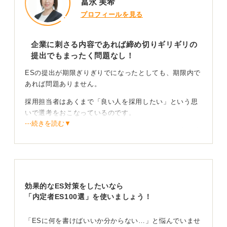
冨永 実希
プロフィールを見る
企業に刺さる内容であれば締め切りギリギリの
提出でもまったく問題なし！
ESの提出が期限ぎりぎりでになったとしても、期限内で
あれば問題ありません。
採用担当者はあくまで「良い人を採用したい」という思
いで選考をおこなっているのです。
⋯続きを読む▼
そのため、締め切りの期限に余裕があってESの内容が薄
い人より、期限ぎりぎりでも応募先でのビジョンや志望
理由が明確で熱意のある内容になっている人のほうが好
印象を残せます。
面接官が「会ってみたい」と興味を惹く内容になるよう
効果的なES対策をしたいなら
に、思いをまとめましょう。
「内定者ES100選」を使いましょう！
ギリギリの提出になった理由を添えて熱意をアピー
「ESに何を書けばいいか分からない…」と悩んでいませ
ルすることも可能