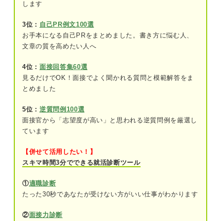
します
勉強しかしていないと思われる可能性があ
るため
3位：
自己PR例文100選
お手本になる自己PRをまとめました。書き方に悩む人、
学業はチームではなく個人作業が多いため
文章の質を高めたい人へ
ガクチカで学業をアピールすることで企業に与える
4位：
面接回答集60選
印象
見るだけでOK！面接でよく聞かれる質問と模範解答をま
とめました
継続力がある
5位：
逆質問例100選
まじめで堅実である
面接官から「志望度が高い」と思われる逆質問例を厳選し
向上心がある
ています
【併せて活用したい！】
GPAが低くても大丈夫？ 学業のガクチカと成績の
スキマ時間3分でできる就活診断ツール
関係
①
適職診断
簡単6ステップ！ 学業のガクチカの基本構成
たった30秒であなたが受けない方がいい仕事がわかります
①結論：取り組んだ学業エピソードの概要
②
面接力診断