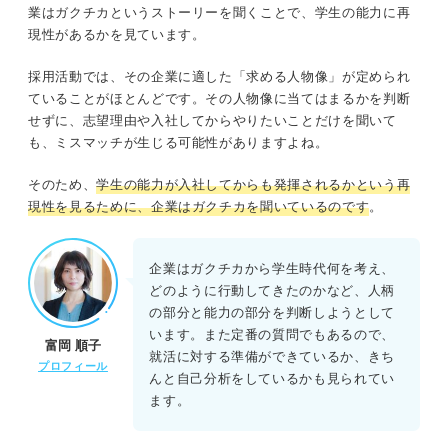
業はガクチカというストーリーを聞くことで、学生の能力に再
②当たり前のことを書いている
現性があるかを見ています。
③内容や語句が専門的すぎる
採用活動では、その企業に適した「求める人物像」が定められ
ていることがほとんどです。その人物像に当てはまるかを判断
④誇張や嘘がある
せずに、志望理由や入社してからやりたいことだけを聞いて
も、ミスマッチが生じる可能性がありますよね。
⑤入学以前のことを書いている
そのため、
学生の能力が入社してからも発揮されるかという再
学業から自分だけのガクチカを作って選考を突破しよう！
現性を見るために、企業はガクチカを聞いているのです
。
企業はガクチカから学生時代何を考え、
どのように行動してきたのかなど、人柄
の部分と能力の部分を判断しようとして
います。また定番の質問でもあるので、
富岡 順子
就活に対する準備ができているか、きち
プロフィール
んと自己分析をしているかも見られてい
ます。