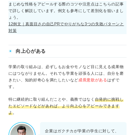
まじめな性格をアピールする際のコツや注意点はこちらの記事
で詳しく解説しています。例文も参考にして差別化を狙いまし
ょう。
12例文｜真面目さの自己PRでやりがちな3つの失敗パターンと
対策
向上心がある
学業の取り組みは、必ずしもお金やモノなど目に見える成果物
にはつながりません。それでも学業を頑張る人には、自分を磨
きたい、知的好奇心を満たしたいなど
成長意欲がある
はずで
す。
特に継続的に取り組んだことや、義務ではなく
自発的に挑戦し
たエピソードなどがあれば、より向上心をアピールできます
よ
。
企業はガクチカが学業の学生に対して、