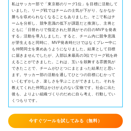
授業
私はサッカー部で「東京都のリーグ1位」を目標に活動して
いました。リーグ戦ではチームの士気が下がり、なかなか
⑤結論：学業への取り組みの結果
語学
勝ちを収められなくなることもありました。そこで私はチ
ームを分析し、競争意識の低下が課題だと推測し、主将と
⑥学び：その学業エピソードから学んだこと
資格
ともに「日替わりで指定された部員がその日のMVPを発表
する」活動を導入しました。すると、チーム内に競争意識
研究
学業のガクチカで差をつける！ 選考通過に欠かせない5つ
が芽生えると同時に、MVP発表時だけではなくプレー中に
のポイント
も仲間同士を褒めあうようになりました。結果として目標
成績
に届きませんでしたが、入部以来最高の3位でリーグ戦を終
①取り組みへの意識ではなく具体的な行動を書く
えることができました。これは、互いを鼓舞する雰囲気が
学業のガクチカのシーン別例文14選！
できたことで、チームがひとつにまとまった結果だと思い
②取り組みの過程で周囲とどうかかわったのかを書く
①授業のガクチカ例文
ます。サッカー部の活動を通してひとつの目標にむかって
いくむずかしさ、楽しさを学ぶことができました。それを
③学業の結果や評価に客観性を持たせる
②語学のガクチカ例文
教えてくれた仲間はかけがえのない宝物です。社会に出た
後も、よりよい組織づくりのだめに自ら考え、行動してい
③資格のガクチカ例文
④学業から学んだことを企業でどう活かせるかを示す
くつもりです。
④研究のガクチカ例文
⑤能力や学びを企業が求める人物像とマッチさせる
今すぐツールを試してみる（無料）
⑤成績のガクチカ例文
学業のガクチカが思い浮かばない人はこの5つを振り返ろ