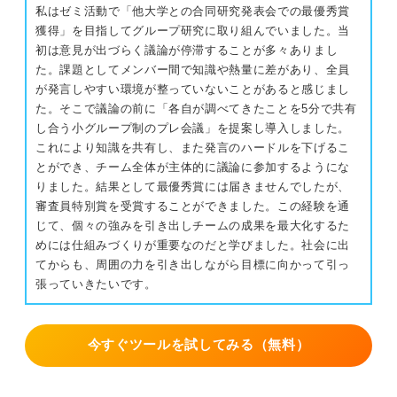
私はゼミ活動で「他大学との合同研究発表会での最優秀賞
獲得」を目指してグループ研究に取り組んでいました。当
初は意見が出づらく議論が停滞することが多々ありまし
た。課題としてメンバー間で知識や熱量に差があり、全員
が発言しやすい環境が整っていないことがあると感じまし
た。そこで議論の前に「各自が調べてきたことを5分で共有
し合う小グループ制のプレ会議」を提案し導入しました。
これにより知識を共有し、また発言のハードルを下げるこ
とができ、チーム全体が主体的に議論に参加するようにな
りました。結果として最優秀賞には届きませんでしたが、
審査員特別賞を受賞することができました。この経験を通
じて、個々の強みを引き出しチームの成果を最大化するた
めには仕組みづくりが重要なのだと学びました。社会に出
てからも、周囲の力を引き出しながら目標に向かって引っ
張っていきたいです。
今すぐツールを試してみる（無料）