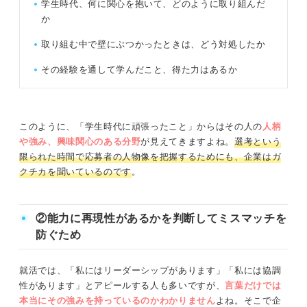
学生時代、何に関心を抱いて、どのように取り組んだ
研究
か
成績
取り組む中で壁にぶつかったときは、どう対処したか
その経験を通して学んだこと、得た力はあるか
学業のガクチカのシーン別例文14選！
①授業のガクチカ例文
このように、「学生時代に頑張ったこと」からはその人の
人柄
②語学のガクチカ例文
や強み、興味関心のある分野
が見えてきますよね。
選考という
限られた時間で応募者の人物像を把握するためにも、企業はガ
③資格のガクチカ例文
クチカを聞いているのです
。
④研究のガクチカ例文
②能力に再現性があるかを判断してミスマッチを
⑤成績のガクチカ例文
防ぐため
要注意！ 学業のガクチカでよくある5つのNG例
就活では、「私にはリーダーシップがあります」「私には協調
性があります」とアピールする人も多いですが、
言葉だけでは
①役割が書いてない
本当にその強みを持っているのかわかりません
よね。そこで企