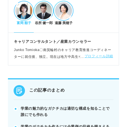
評価される学業ガクチカの構成と差別化の秘訣
結論から学びまで6ステップで構成する。
富岡 順子
谷所 健一郎
遠藤 美穂子
具体的な行動と周囲との関わりを記述する。
企業が求める人物像とマッチさせアピールする。
キャリアコンサルタント／産業カウンセラー
例：研究でフォロワー300人増、客観的分析力と提
案力をアピール。
Junko Tomioka〇南箕輪村のキャリア教育推進コーディネー
プロフィール詳細
ターに就任後、独立。現在は地方中高生やベトナム人留学生
の就活支援、企業内キャリアコンサル、地方就職のサポート
学業ガクチカのエピソード探しと避けるべきNG
をおこなう
ポイント
強みや専攻理由からエピソードを見つける。
授業や資格、研究などテーマは多様にある。
この記事のまとめ
役割不明確、専門的すぎる内容は避ける。
POINT：入学以前の経験や誇張・嘘はNG。
学業の魅力的なガクチカは適切な構成を知ることで
誰にでも作れる
記事の該当箇所を見る
学業のガクチカを作るには企業側の目線を押さえる