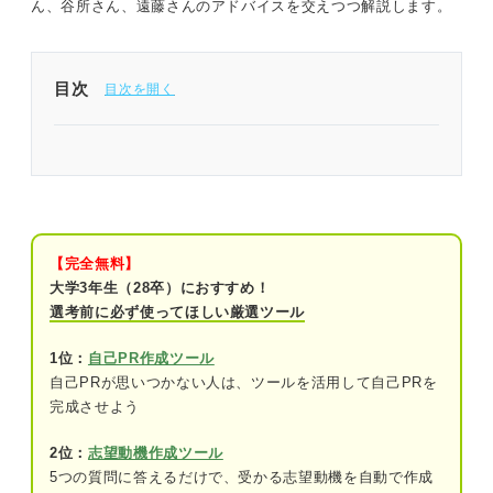
ん、谷所さん、遠藤さんのアドバイスを交えつつ解説します。
目次
学業から魅力的なガクチカを作るには構成がポイン
ト！
学業のガクチカを考える前に！ 企業がガクチカを
聞く2つの理由
【完全無料】
①人物像を把握するため
大学3年生（28卒）におすすめ！
選考前に必ず使ってほしい厳選ツール
②能力に再現性があるかを判断してミスマ
ッチを防ぐため
1位：
自己PR作成ツール
自己PRが思いつかない人は、ツールを活用して自己PRを
完成させよう
ガクチカで学業はNG？ ダメと言われる理由と対処
法
2位：
志望動機作成ツール
学業のエピソードは差別化が難しいため
5つの質問に答えるだけで、受かる志望動機を自動で作成