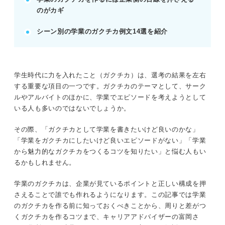
学業から魅力的なガクチカを作るには構成がポ
のがカギ
イント！
学業のガクチカを考える前に！ 企業がガクチ
シーン別の学業のガクチカ例文14選を紹介
カを聞く2つの理由
ガクチカで学業はNG？ ダメと言われる理由と
対処法
ガクチカで学業をアピールすることで企業に与
学生時代に力を入れたこと（ガクチカ）は、選考の結果を左右
える印象
する重要な項目の一つです。ガクチカのテーマとして、サーク
ルやアルバイトのほかに、学業でエピソードを考えようとして
いる人も多いのではないでしょうか。
※AIの特性上、間違いが含まれている場合があります。記事本文
と併せてご確認ください。
その際、「ガクチカとして学業を書きたいけど良いのかな」
「学業をガクチカにしたいけど良いエピソードがない」「学業
から魅力的なガクチカをつくるコツを知りたい」と悩む人もい
るかもしれません。
学業のガクチカは、企業が見ているポイントと正しい構成を押
さえることで誰でも作れるようになります。この記事では学業
のガクチカを作る前に知っておくべきことから、周りと差がつ
くガクチカを作るコツまで、キャリアアドバイザーの富岡さ