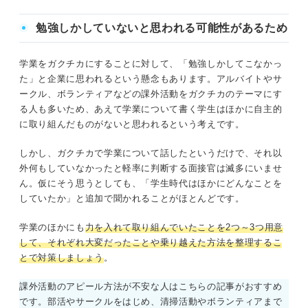
勉強しかしていないと思われる可能性があるため
学業をガクチカにすることに対して、「勉強しかしてこなかっ
た」と企業に思われるという懸念もあります。アルバイトやサ
ークル、ボランティアなどの課外活動をガクチカのテーマにす
る人も多いため、あえて学業について書く学生はほかに自主的
に取り組んだものがないと思われるという考えです。
しかし、ガクチカで学業について話したというだけで、それ以
外何もしていなかったと軽率に判断する面接官は滅多にいませ
ん。仮にそう思うとしても、「学生時代はほかにどんなことを
していたか」と追加で聞かれることがほとんどです。
学業のほかにも
力を入れて取り組んでいたことを2つ～3つ用意
して、それぞれ大変だったことや乗り越えた方法を整理するこ
とで対策しましょう
。
課外活動のアピール方法が不安な人はこちらの記事がおすすめ
です。部活やサークルをはじめ、清掃活動やボランティアまで