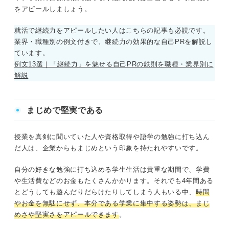
をアピールしましょう。
就活で継続力をアピールしたい人はこちらの記事も必読です。
業界・職種別の例文付きで、継続力の効果的な自己PRを解説し
ています。
例文13選｜「継続力」を魅せる自己PRの鉄則を職種・業界別に
解説
まじめで堅実である
授業を真剣に聞いていた人や資格取得や語学の勉強に打ち込ん
だ人は、企業からもまじめという印象を持たれやすいです。
自分の好きな勉強に打ち込める学生生活は貴重な期間で、学費
や生活費などのお金もたくさんかかります。それでも4年間ある
とどうしても遊んだりだらけたりしてしまう人もいる中、
時間
やお金を無駄にせず、本分である学業に集中する姿勢は、まじ
めさや堅実さをアピールできます
。