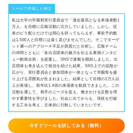
ツールで作成した例文
私は大学の学園祭実行委員会で「過去最高となる来場者数1
万人」を目標に広報活動に注力していました。しかし、従
来のビラ配りだけでは関心を持ってもらえず、事前予約数
は1,500人と目標には遠く及びませんでした。そこでターゲ
ット層へのアプローチ不足が原因だと分析し、広報チーム
の仲間とともに「各出店団体の魅力を伝える裏側インタビ
ュー動画企画」を提案し、SNSで連載を開始しました。出
店団体も巻き込んで発信を続けた結果、SNS上での拡散が
広がり、実行委員会と参加団体が一体となって学園祭を盛
り上げる雰囲気が生まれました。結果として目標の1万人以
上が来場し、前年比1.4倍の来場者を動員できました。この
活動を通して、相手のニーズを捉え、働きかける足数を増
やす重要性を学びました。社会に出てからも、現状を打破
する工夫を考え、主体的に行動していきたいです。
今すぐツールを試してみる（無料）