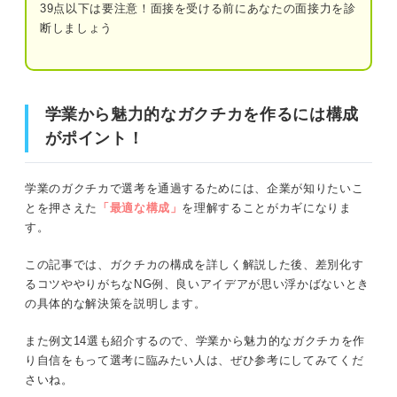
②動機：その学業に取り組んだ理由
39点以下は要注意！面接を受ける前にあなたの面接力を診
断しましょう
③課題：取り組むうえでの課題や目標
学業から魅力的なガクチカを作るには構成がポイント！
④行動：具体的な工夫や行動
⑤結論：学業への取り組みの結果
学業のガクチカを考える前に！ 企業がガクチカを聞く2つ
学業から魅力的なガクチカを作るには構成
の理由
がポイント！
⑥学び：その学業エピソードから学んだこ
と
①人物像を把握するため
学業のガクチカで選考を通過するためには、企業が知りたいこ
②能力に再現性があるかを判断してミスマッチを防ぐため
学業のガクチカで差をつける！ 選考通過に欠かせ
とを押さえた
「最適な構成」
を理解することがカギになりま
ない5つのポイント
す。
ガクチカで学業はNG？ ダメと言われる理由と対処法
①取り組みへの意識ではなく具体的な行動
この記事では、ガクチカの構成を詳しく解説した後、差別化す
を書く
るコツややりがちなNG例、良いアイデアが思い浮かばないとき
学業のエピソードは差別化が難しいため
の具体的な解決策を説明します。
②取り組みの過程で周囲とどうかかわった
のかを書く
勉強しかしていないと思われる可能性があるため
また例文14選も紹介するので、学業から魅力的なガクチカを作
り自信をもって選考に臨みたい人は、ぜひ参考にしてみてくだ
③学業の結果や評価に客観性を持たせる
学業はチームではなく個人作業が多いため
さいね。