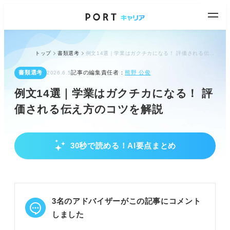
トップ
書類選考
例文14選｜学業はガクチカになる！ 評価される伝え方のコツを解説
書類選考
記事の編集責任者：
熊野 公俊
2026.6.5
例文14選｜学業はガクチカになる！ 評
価される伝え方のコツを解説
30秒で読める！AI要点まとめ
企業が学業ガクチカを聞く理由と評価ポイント
企業は人物像と能力の再現性を確認したい。
学業ガクチカは継続力や向上心をアピールできる。
GPAが低くても取り組み方で評価される。
3名のアドバイザーがこの記事にコメント
POINT：学業ガクチカは「勉強しかしてない」と思
しました
われがちだが、対処法がある。