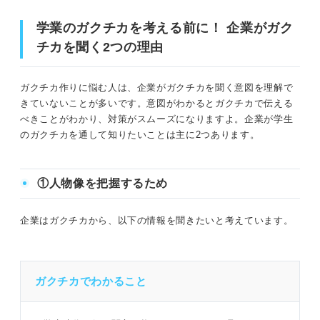
う！
要注意！ 学業のガクチカでよくある5つのNG例
学業のガクチカを考える前に！ 企業がガク
①自分の強みが学業で発揮された場面
①役割が書いてない
チカを聞く2つの理由
②当たり前のことを書いている
②専攻を選んだ理由
ガクチカ作りに悩む人は、企業がガクチカを聞く意図を理解で
③内容や語句が専門的すぎる
③学業で一番長く時間をかけたこと
きていないことが多いです。意図がわかるとガクチカで伝える
べきことがわかり、対策がスムーズになりますよ。企業が学生
④誇張や嘘がある
④一番楽しかった授業
のガクチカを通して知りたいことは主に2つあります。
⑤入学以前のことを書いている
⑤一番成績が良かった授業
①人物像を把握するため
学業から自分だけのガクチカを作って選考を突破し
それでも迷ったら！ 学業のガクチカのおすすめテーマ5選
よう！
企業はガクチカから、以下の情報を聞きたいと考えています。
授業
語学
ガクチカでわかること
資格