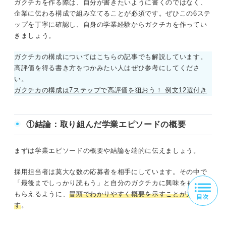
ガクチカを作る際は、自分が書きたいように書くのではなく、
企業に伝わる構成で組み立てることが必須です。ぜひこの6ステ
ップを丁寧に確認し、自身の学業経験からガクチカを作ってい
きましょう。
ガクチカの構成についてはこちらの記事でも解説しています。
高評価を得る書き方をつかみたい人はぜひ参考にしてくださ
い。
ガクチカの構成は7ステップで高評価を狙おう！ 例文12選付き
①結論：取り組んだ学業エピソードの概要
まずは学業エピソードの概要や結論を端的に伝えましょう。
採用担当者は莫大な数の応募者を相手にしています。その中で
「最後までしっかり読もう」と自分のガクチカに興味をもって
もらえるように、
冒頭でわかりやすく概要を示すことが大切で
す
。