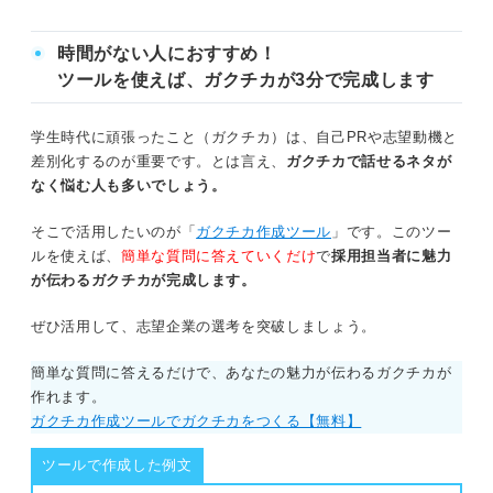
④学業から学んだことを企業でどう活かせ
るかを示す
ガクチカで学業をアピールすることで企業に与える印象
時間がない人におすすめ！
⑤能力や学びを企業が求める人物像とマッ
継続力がある
ツールを使えば、ガクチカが3分で完成します
チさせる
まじめで堅実である
学生時代に頑張ったこと（ガクチカ）は、自己PRや志望動機と
学業のガクチカが思い浮かばない人はこの5つを振
差別化するのが重要です。とは言え、
ガクチカで話せるネタが
り返ろう！
向上心がある
なく悩む人も多いでしょう。
①自分の強みが学業で発揮された場面
GPAが低くても大丈夫？ 学業のガクチカと成績の関係
そこで活用したいのが「
ガクチカ作成ツール
」です。このツー
②専攻を選んだ理由
ルを使えば、
簡単な質問に答えていくだけ
で
採用担当者に魅力
が伝わるガクチカが完成します。
簡単6ステップ！ 学業のガクチカの基本構成
③学業で一番長く時間をかけたこと
ぜひ活用して、志望企業の選考を突破しましょう。
①結論：取り組んだ学業エピソードの概要
④一番楽しかった授業
簡単な質問に答えるだけで、あなたの魅力が伝わるガクチカが
⑤一番成績が良かった授業
②動機：その学業に取り組んだ理由
作れます。
ガクチカ作成ツールでガクチカをつくる【無料】
③課題：取り組むうえでの課題や目標
それでも迷ったら！ 学業のガクチカのおすすめテ
ツールで作成した例文
ーマ5選
④行動：具体的な工夫や行動