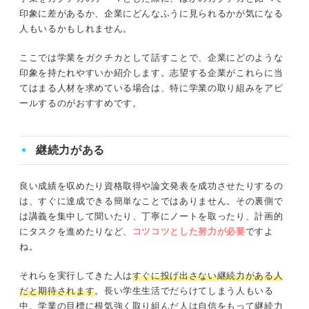
印象に差があるか、企業にどんなふうに見られるかが気になる
人もいるかもしれません。
ここでは学業をガクチカとして話すことで、企業にどのような
印象を持たれやすいか紹介します。志望する企業がこれらに当
てはまる人材を求めている場合は、特に学業の取り組みをアピ
ールするのがおすすめです。
継続力がある
良い成績を収めたり資格取得や論文発表を成功させたりするの
は、すぐに達成できる簡単なことではありません。その裏側で
は講義を集中して聞いたり、丁寧にノートを取ったり、計画的
にタスクを進めたりなど、
コツコツとした努力が必要
ですよ
ね。
それらを実行してきた人は
すぐに投げ出さない継続力がある人
だと期待されます
。長い学生生活でだらけてしまう人もいる
中、学業の目標に根気強く取り組んだ人は自信をもって継続力