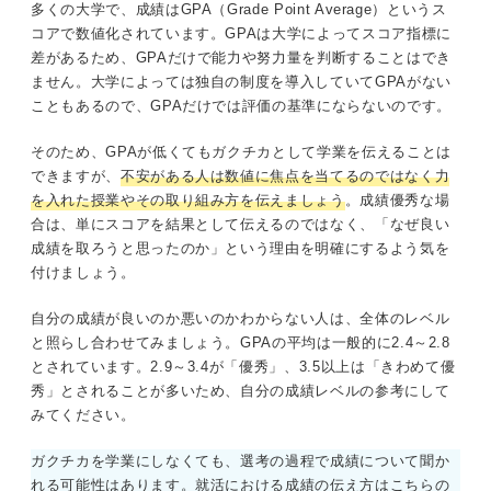
多くの大学で、成績はGPA（Grade Point Average）というス
コアで数値化されています。GPAは大学によってスコア指標に
差があるため、GPAだけで能力や努力量を判断することはでき
ません。大学によっては独自の制度を導入していてGPAがない
こともあるので、GPAだけでは評価の基準にならないのです。
そのため、GPAが低くてもガクチカとして学業を伝えることは
できますが、
不安がある人は数値に焦点を当てるのではなく力
を入れた授業やその取り組み方を伝えましょう
。成績優秀な場
合は、単にスコアを結果として伝えるのではなく、「なぜ良い
成績を取ろうと思ったのか」という理由を明確にするよう気を
付けましょう。
自分の成績が良いのか悪いのかわからない人は、全体のレベル
と照らし合わせてみましょう。GPAの平均は一般的に2.4～2.8
とされています。2.9～3.4が「優秀」、3.5以上は「きわめて優
秀」とされることが多いため、自分の成績レベルの参考にして
みてください。
ガクチカを学業にしなくても、選考の過程で成績について聞か
れる可能性はあります。就活における成績の伝え方はこちらの