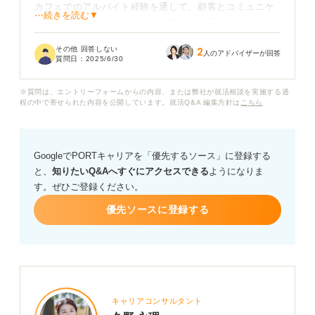
カフェでのアルバイト経験を通して、顧客とコミュニケ
⋯続きを読む▼
ーションを取り、ちょっとした気遣いで喜んでいただい
たり、情報交換して新たな知見を得たりすることにやり
その他 回答しない
2
がいを感じました。プライベートでも友人が多く、また
人のアドバイザーが回答
質問日：
2025/6/30
家族とも仲が良く、人が好きなので社会人になってから
も人間関係でストレスを抱えることなく状況で働けるの
※質問は、エントリーフォームからの内容、または弊社が就活相談を実施する過
ではないかと思っています。
程の中で寄せられた内容を公開しています。就活Q&A 編集方針は
こちら
ただ、「人とかかわるのが好き」というだけでは仕事に
結びつきづらく、企業の人事担当者に響かないのではな
GoogleでPORTキャリアを「優先するソース」に登録する
いかと不安です。
と、
知りたいQ&Aへすぐにアクセスできる
ようになりま
す。ぜひご登録ください。
私のこの強みを履歴書で魅力的に伝えるためには、どの
ようなエピソードを盛り込み、どのように表現すれば良
優先ソースに登録する
いでしょうか？ 具体的な例文やアピールする際のポイン
トなど、アドバイスをお願いします。
キャリアコンサルタント