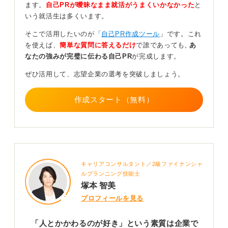
ます。
自己PRが曖昧なまま就活がうまくいかなかった
と
いう就活生は多くいます。
そこで、具体的なエピソードを盛り込むこと、どのよう
な「かかわり方」が得意なのかを明確にすること、そし
そこで活用したいのが「
自己PR作成ツール
」です。これ
て仕事にどう活かせるかを結び付けて表現することが、
を使えば、
簡単な質問に答えるだけ
で誰であっても,
あ
効果的なアピールとなるのです。
なたの強みが完璧に伝わる自己PR
が完成します。
「このコミュニケーション能力は、貴社の営業職におい
ぜひ活用して、志望企業の選考を突破しましょう。
て、顧客との信頼関係構築に必ず役立つと確信していま
す」といった形です。
作成スタート（無料）
0
キャリアコンサルタント／2級ファイナンシャ
ルプランニング技能士
塚本 智美
プロフィールを見る
「人とかかわるのが好き」という素質は企業で