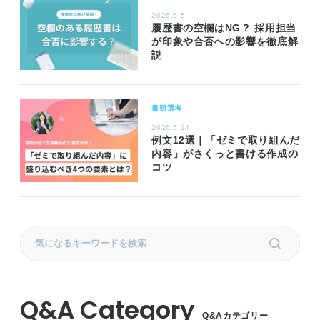
2026.6.5
履歴書の空欄はNG？ 採用担当
が印象や合否への影響を徹底解
説
書類選考
2026.5.14
例文12選｜「ゼミで取り組んだ
内容」がさくっと書ける作成の
コツ
Q&Aカテゴリー