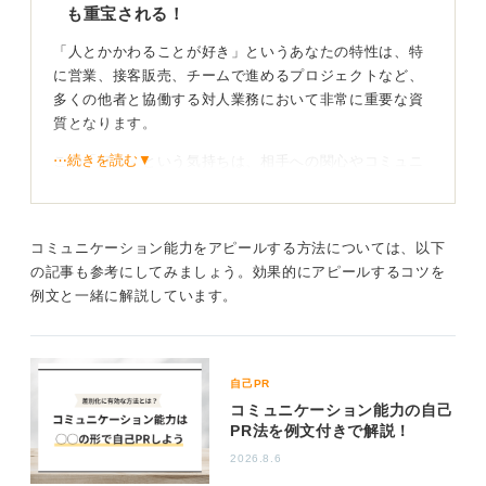
も重宝される！
「人とかかわることが好き」というあなたの特性は、特
に営業、接客販売、チームで進めるプロジェクトなど、
多くの他者と協働する対人業務において非常に重要な資
質となります。
⋯続きを読む▼
この「好き」という気持ちは、相手への関心やコミュニ
ケーションへの積極性、そして円滑な人間関係を築こう
とする前向きな姿勢を示唆するものです。
企業は、そうした特性を持つ人が、社内外で良好なリレ
コミュニケーション能力をアピールする方法については、以下
ーションシップを構築し、業務をスムーズに進めてくれ
の記事も参考にしてみましょう。効果的にアピールするコツを
ることを期待しています。
例文と一緒に解説しています。
エピソードで得意なかかわり方を示しつつ、言い換
えも試してみよう！
自己PR
コミュニケーション能力の自己
アピールする際は、具体的なエピソードを交え、あなた
PR法を例文付きで解説！
がどのような状況で、どのように人とかかわり、その結
2026.8.6
果どういったポジティブな成果や信頼関係を築くことが