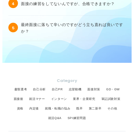
4
面接の練習をしてないんですが、合格できますか？
最終面接に落ちて辛いのですがどう立ち直れば良いです
5
か？
Category
書類選考
自己分析
自己PR
志望動機
面接対策
GD・GW
面接後
就活マナー
インターン
業界・企業研究
筆記試験対策
資格
内定後
就職・転職の悩み
既卒
第二新卒
その他
就活Q&A
SPI練習問題