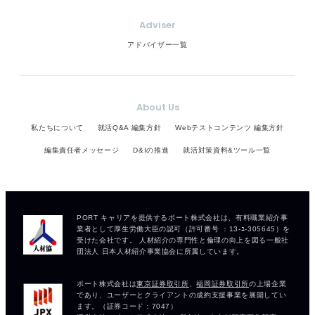
Adviser
アドバイザー一覧
About Us
私たちについて
就活Q&A 編集方針
Webテストコンテンツ 編集方針
編集責任者メッセージ
D&Iの推進
就活対策資料&ツール一覧