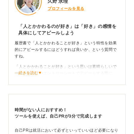
久野 永理
プロフィールを見る
「人とかかわるのが好き」は「好き」の感情を
具体にしてアピールしよう
履歴書で「人とかかわることが好き」という特性を効果
的にアピールするにはどうすれば良いか、という質問で
すね。
「人とかかわることが好き」という思いは素晴らしいで
⋯続きを読む▼
すが、履歴書やエントリーシートでアピールする際に
は、その「好き」という感情が、具体的にどのような行
動や能力につなげ、仕事においてどのように活かせるの
かを示すことが非常に重要です。
単に「人とかかわることが好きです」と書くだけでは、
時間がない人におすすめ！
採用担当者にはあなたの具体的な強みや貢献度が伝わり
ツールを使えば、自己PRが3分で完成します
にくいでしょう。
仕事への活かし方を明確に伝えよう
自己PRは就活において必ずといっていいほど必要になり