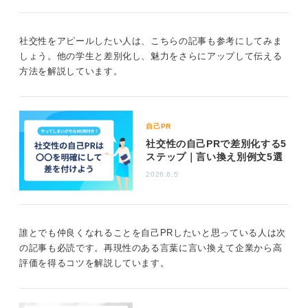
できたのかを明確に示しましょう。
単に「好き」と述べるだけでなく、「相手の立場に立っ
社交性をアピールしたい人は、こちらの記事も参考にしてみま
て考え、期待以上の提案で喜ばれた」「多様な意見を調
しょう。他の学生と差別化し、魅力をさらにアップして伝える
整し、チームを一つの目標に導いた」など、「人間関係
方法を解説しています。
構築力」や「傾聴力」といった言葉に置き換えつつ、あ
なたの得意なかかわりかたを具体的に記述することがポ
イントです。
自己PR
0
社交性の自己PRで差別化する5
ステップ｜言い換え別例文5選
2026.6.5
誰とでも仲良くなれることを自己PRしたいと思っている人は次
の記事も必読です。再現性のある言葉に言い換えて企業から高
評価を得るコツを解説しています。