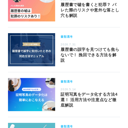
履歴書で嘘を書くと犯罪？ バ
レた際のリスクや意外な落とし
穴も解説
書類選考
2026.7.31
履歴書の誤字を見つけても焦ら
ないで！ 挽回できる方法を解
説
書類選考
2026.5.14
証明写真をデータ化する方法4
選！ 活用方法や注意点など徹
底解説
書類選考