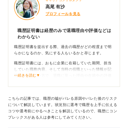
高尾 有沙
プロフィールを見る
職歴証明書は経歴のみで退職理由や評価などは
わからない
職歴証明書を提出する際、過去の職歴がどの程度まで明
らかになるのか、気にする人もいるかと存じます。
職歴証明書には、おもに企業に在籍していた期間、担当
していた職務内容、そして当時の役職といった情報が記
⋯続きを読む▼
載されます。一方で、退職に至った理由や在籍中の評価
などについては、基本的に記載されることはありませ
ん。
こちらの記事では、職歴の嘘がバレる原因やバレた後のリスク
職歴は正しく記載！ 事情がある経歴も簡単に書いて
について解説しています。状況別に選考で職歴を上手に伝える
おこう
コツや選考前にやるべきことを解説しているので、職歴にコン
プレックスがある人は参考にしてみてください。
職歴証明書を提出するにあたっては、いくつか注意すべ
き点があります。