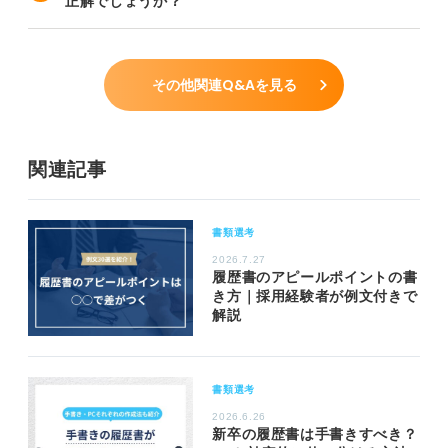
正解でしょうか？
その他関連Q&Aを見る
関連記事
書類選考
2026.7.27
履歴書のアピールポイントの書
き方｜採用経験者が例文付きで
解説
書類選考
2026.6.26
新卒の履歴書は手書きすべき？