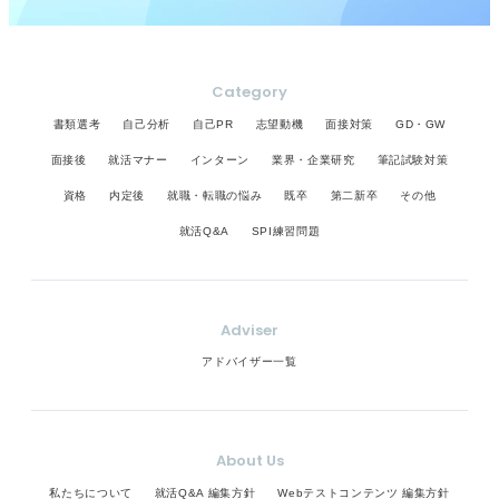
Category
書類選考
自己分析
自己PR
志望動機
面接対策
GD・GW
面接後
就活マナー
インターン
業界・企業研究
筆記試験対策
資格
内定後
就職・転職の悩み
既卒
第二新卒
その他
就活Q&A
SPI練習問題
Adviser
アドバイザー一覧
About Us
私たちについて
就活Q&A 編集方針
Webテストコンテンツ 編集方針