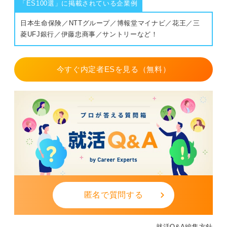
「ES100選」に掲載されている企業例
日本生命保険／NTTグループ／博報堂マイナビ／花王／三
菱UFJ銀行／伊藤忠商事／サントリーなど！
今すぐ内定者ESを見る（無料）
匿名で質問する
就活Q&A編集方針