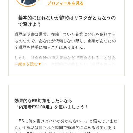
プロフィールを見る
基本的にばれないが詐称はリスクがともなうの
で避けよう
職歴証明書は通常、在籍していた企業に発行を依頼する
ものなので、あなたが依頼しない限り、企業があなたの
全職歴を勝手に知ることはありません。
しかし、社会保険の加入履歴などで照会されることはあ
⋯続きを読む▼
ります。そのため、意図的に省略したり、経歴を偽った
りすることは、内定取り消しや解雇の対象となるリスク
があります。これは絶対に避けていただきたいです。
企業が調べることもある！ 隠すと疑われるので正直に伝
えよう
効果的なES対策をしたいなら
また、転職時の評価で、企業が以前の勤務先に「この人
「内定者ES100選」を使いましょう！
の勤務態度はどうでしたか？」といった調査をおこなう
ことはあります。
「ESに何を書けばいいか分からない…」と悩んでいませ
んか？就活は限られた時間で効率的に進める必要があり
ただ、本人の許可なく勝手に照会してはいけないルール