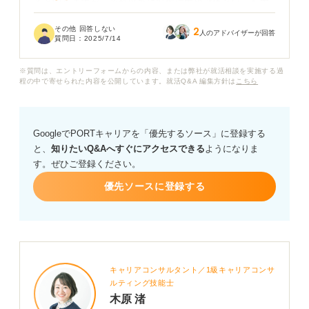
ると聞きますが、それ以外に退職理由や評価といった内
容まで含まれることがあるのでしょうか？
その他 回答しない
2
人のアドバイザーが回答
質問日：
2025/7/14
また、履歴書に記載していない職歴があった場合、職歴
証明書の提出によってそれが判明してしまうのかも不安
※質問は、エントリーフォームからの内容、または弊社が就活相談を実施する過
です。
程の中で寄せられた内容を公開しています。就活Q&A 編集方針は
こちら
企業が職歴証明書からどのような情報を確認するのか、
また、提出を求められたときに注意しておくべき点があ
GoogleでPORTキャリアを「優先するソース」に登録する
れば知りたいです。
と、
知りたいQ&Aへすぐにアクセスできる
ようになりま
す。ぜひご登録ください。
優先ソースに登録する
キャリアコンサルタント／1級キャリアコンサ
ルティング技能士
木原 渚