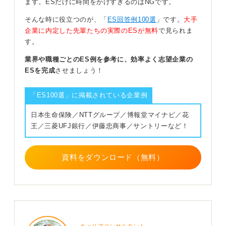
ます。ESだけに時間をかけすぎるのはNGです。
になっています。本人が許可すれば問題ありませんが、
「聞かないでほしい」と言ってしまうと、何かやましい
そんな時に役立つのが、「
ES回答例100選
」です。
大手
ことがあるように感じられてしまいます。
企業に内定した先輩たちの実際のESが無料
で見られま
す。
そういった形で聞かれることはあるかもしれませんが、
職歴証明書を提出する際は、勤務先から発行してもらう
業界や職種ごとのES例を参考に、効率よく志望企業の
ことになります。したがって、自動的にばれてしまうこ
ESを完成
させましょう！
とはないとしても、やはり保険の関係などで照合された
際に「聞いていない」となると、信頼を損なってしまう
「ES100選」に掲載されている企業例
可能性があります。
日本生命保険／NTTグループ／博報堂マイナビ／花
そのため、自分の職歴はきちんと記載するようにしまし
王／三菱UFJ銀行／伊藤忠商事／サントリーなど！
ょう。
0
資料をダウンロード（無料）
キャリアコンサルタント