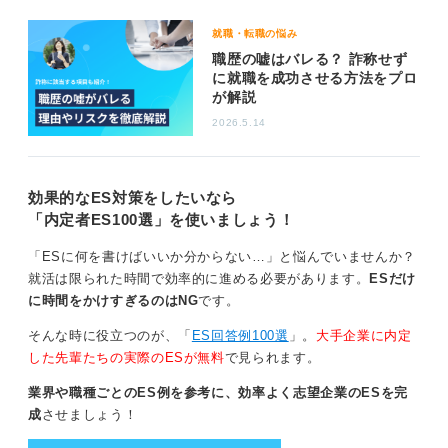
まず、自身が作成する履歴書に記載していない職歴が、
就職・転職の悩み
企業から発行される職歴証明書によって判明する可能性
職歴の嘘はバレる？ 詐称せず
があります。そのため、履歴書には正確な職歴を記載す
に就職を成功させる方法をプロ
が解説
ることが望ましいといえます。
2026.5.14
また、職務経歴書に関しても同様の注意が必要です。
過去の職歴のなかで、あまり詳細に触れたくないものが
ある場合でも、それを完全に「なかったことにする」の
効果的なES対策をしたいなら
ではなく、たとえば簡潔に記載するにとどめるなど、何
「内定者ES100選」を使いましょう！
らかの形で触れておくようにしましょう。
「ESに何を書けばいいか分からない…」と悩んでいませんか？
就活は限られた時間で効率的に進める必要があります。
ESだけ
0
に時間をかけすぎるのはNG
です。
そんな時に役立つのが、「
ES回答例100選
」。
大手企業に内定
した先輩たちの実際のESが無料
で見られます。
業界や職種ごとのES例を参考に、効率よく志望企業のESを完
成
させましょう！