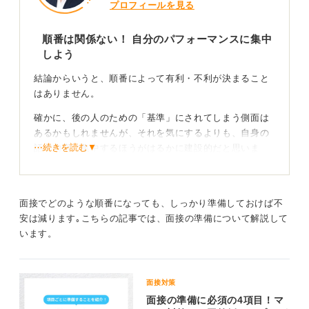
プロフィールを見る
順番は関係ない！ 自分のパフォーマンスに集中
しよう
結論からいうと、順番によって有利・不利が決まること
はありません。
確かに、後の人のための「基準」にされてしまう側面は
あるかもしれませんが、それを気にするよりも、自身の
⋯続きを読む▼
話す内容に集中するほうがはるかに建設的だと思いま
す。
順番に気を取られて、うまく話せないとなると元も子も
ありません。
面接でどのような順番になっても、しっかり準備しておけば不
安は減ります｡こちらの記事では、面接の準備について解説して
います。
面接は競争じゃない！ あなただけの魅力に気付いて
もらおう
そもそも、採用面接は、他人との優劣を競う相対評価の
面接対策
場ではありません。
面接の準備に必須の4項目！マ