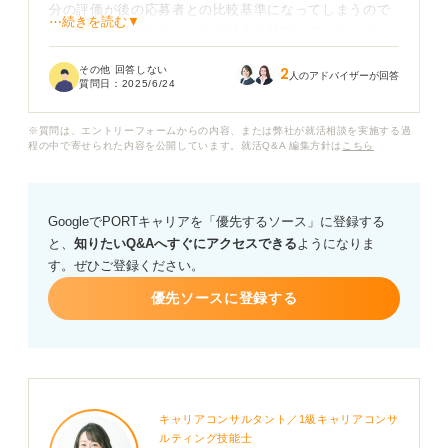
分の評価が後の応募者との比較基準になってしまうので
⋯続きを読む▼
はないかと気になり、いつも以上に緊張してしまいまし
た。
その他 回答しない
2
人のアドバイザーが回答
質問日：
2025/6/24
そもそもトップバッターであることに、企業側から見て
特別な意味はあるのでしょうか？
※質問は、エントリーフォームからの内容、または弊社が就活相談を実施する過
程の中で寄せられた内容を公開しています。就活Q&A 編集方針は
こちら
また、最初の順番で面接に臨む際に気を付けるべき点
や、ほかの順番とは異なる対策があれば知りたいです。
GoogleでPORTキャリアを「優先するソース」に登録する
と、
知りたいQ&Aへすぐにアクセスできる
ようになりま
す。ぜひご登録ください。
優先ソースに登録する
キャリアコンサルタント／1級キャリアコンサ
ルティング技能士