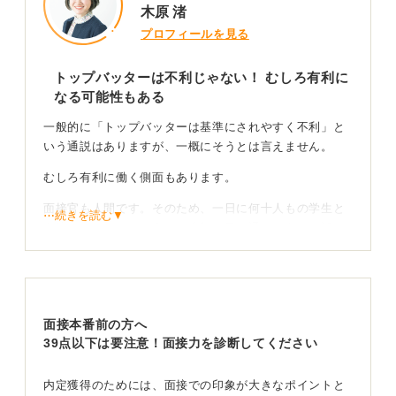
木原 渚
プロフィールを見る
トップバッターは不利じゃない！ むしろ有利に
なる可能性もある
一般的に「トップバッターは基準にされやすく不利」と
いう通説はありますが、一概にそうとは言えません。
むしろ有利に働く側面もあります。
面接官も人間です。そのため、一日に何十人もの学生と
⋯続きを読む▼
面接するとなると、多くの書類に目を通したうえで話し
続けることになるため、後半は疲労が溜まってきてしま
います。
そうすると、面接時間が短くなってしまう可能性がある
など、デメリットも考えられるでしょう。
面接本番前の方へ
39点以下は要注意！面接力を診断してください
基本的にはどの順番でも合否に影響はない！ 自分を
最大限アピールしよう
内定獲得のためには、面接での印象が大きなポイントと