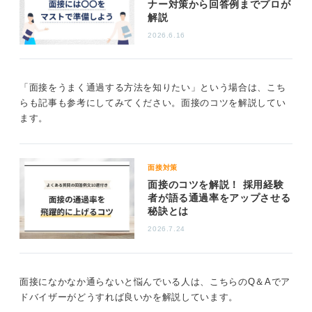
ナー対策から回答例までプロが
企業は、応募者一人ひとりのなかに、自社で活躍できる
解説
可能性や個性を見つけようとしています。
2026.6.16
周りのことは気にせず、誠実に自分自身を表現すること
だけに全力を尽くしてください。
「面接をうまく通過する方法を知りたい」という場合は、こち
0
らも記事も参考にしてみてください。面接のコツを解説してい
ます。
面接対策
面接のコツを解説！ 採用経験
者が語る通過率をアップさせる
秘訣とは
2026.7.24
面接になかなか通らないと悩んでいる人は、こちらのQ＆Aでア
ドバイザーがどうすれば良いかを解説しています。