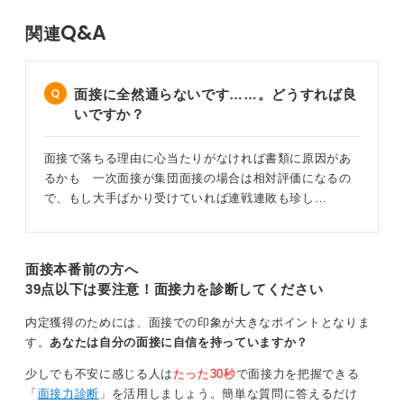
Q&A
関連
面接に全然通らないです……。どうすれば良
いですか？
面接で落ちる理由に心当たりがなければ書類に原因があ
るかも 一次面接が集団面接の場合は相対評価になるの
で、もし大手ばかり受けていれば連戦連敗も珍し…
面接本番前の方へ
39点以下は要注意！面接力を診断してください
内定獲得のためには、面接での印象が大きなポイントとなりま
す。
あなたは自分の面接に自信を持っていますか？
少しでも不安に感じる人は
たった30秒
で面接力を把握できる
「
面接力診断
」を活用しましょう。簡単な質問に答えるだけ