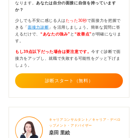
なります。
あなたは自分の面接に自信を持っています
その点、トップバッターは面接官が心身ともにフレッシ
か？
ュな状態で会ってもらえるというメリットがあります。
少しでも不安に感じる人は
たった30秒
で面接力を把握で
また、一番最初だからこそ、強く印象に残りやすいとい
きる「
面接力診断
」を活用しましょう。簡単な質問に答
う利点も考えられるでしょう。
えるだけで、
“あなたの強み”
と
“改善点”
が明確になりま
す。
企業は公平な判断基準を設けているので、順番によって
有利・不利が生じることは基本的にはありません。
もし39点以下だった場合は要注意です。
今すぐ診断で面
接力をアップし、就職で失敗する可能性をグッと下げま
順番を気にせず、自分らしさを発揮することに集中しま
しょう。
しょう。
診断スタート（無料）
0
キャリアコンサルタント／キャリア・デベロ
ップメント・アドバイザー
桒田 里絵