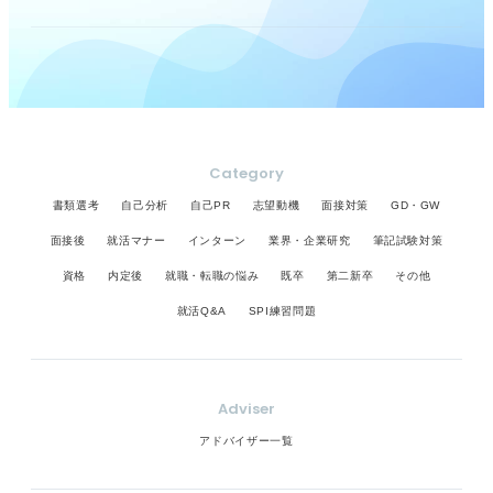
Category
書類選考
自己分析
自己PR
志望動機
面接対策
GD・GW
面接後
就活マナー
インターン
業界・企業研究
筆記試験対策
資格
内定後
就職・転職の悩み
既卒
第二新卒
その他
就活Q&A
SPI練習問題
Adviser
アドバイザー一覧