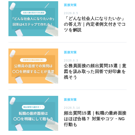
面接対策
2026.8.5
「どんな社会人になりたいか」
の答え方｜内定者例文付きでコ
ツを解説
面接対策
2026.6.3
公務員面接の頻出質問15選｜意
図を汲み取った回答で好印象を
残そう
面接対策
2026.5.14
頻出質問15選｜転職の最終面接
はほぼ合格？ 対策やコツ・NG
行動も