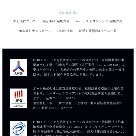
About Us
私たちについて
就活Q&A 編集方針
Webテストコンテンツ 編集方針
編集責任者メッセージ
D&Iの推進
就活対策資料&ツール一覧