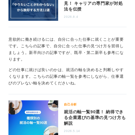
見！ キャリアの専門家が対処
家業を継がなければならない人などは、やりたいかどう
法を伝授
かに関係なく生まれたときから仕事が決まっているもの
2026.8.4
です。
辞める前に「やりたいこと」「できること」「やる
べきこと」を見つけよう
意欲的に働き続けるには、自分に合った仕事に就くことが重要
です。こちらの記事で、自分に合った仕事の見つけ方を習得し
ましょう。新卒向けの記事ですが、既卒・第二新卒も参考にな
あなたが興味を持てるほかの仕事がすでにあるのなら、
ります。
「やりたいこと」を仕事にすれば良いでしょう。もし次
にやりたいことが明確でないならば、仕事選びの基準は
どの仕事に就けば良いのかは、就活の軸を決めると判断しやす
「やるべきこと」か「自分にできること」の2つの選択肢
くなります。こちらの記事の軸一覧を参考にしながら、仕事選
になります。
びのブレない軸を決めてくださいね。
今の仕事に興味が持てないのは、まだ「できないこと」
が多いからかもしれません。自分にできることが増えて
くれば、興味も湧いてくる可能性があります。
自己分析
就活の軸一覧90選！ 納得でき
何もできないままで今の仕事を辞めても、「やりたいこ
る企業選びの基準の見つけ方も
と」「できること」「やるべきこと」のどれもわからな
解説
ければ、同じ壁に当たるのは目に見えています。
2026.5.14