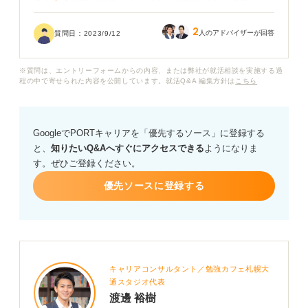
これから興味が持てるようになる可能性はあるのでしょ
うか。もしくは早めに辞めて、興味が持てるほかの仕事
2
に転職した方が良いのでしょうか。
人のアドバイザーが回答
質問日：
2023/9/12
※質問は、エントリーフォームからの内容、または弊社が就活相談を実施する過
程の中で寄せられた内容を公開しています。就活Q&A 編集方針は
こちら
GoogleでPORTキャリアを「優先するソース」に登録する
と、
知りたいQ&Aへすぐにアクセスできる
ようになりま
す。ぜひご登録ください。
優先ソースに登録する
キャリアコンサルタント／勉強カフェ札幌大
通スタジオ代表
渡邊 裕樹