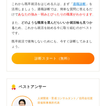
受け身な姿勢で仕事に取り組むとどんどん意欲は下
これから既卒就活をはじめる人は、まず「
適職診断
」を
がってしまう
活用しましょう。適職診断では、簡単な質問に答えるだ
けで
あなたの強み・弱みとぴったりの職業がわかります.
仕事にやる気がなくなるパターンの一つとして、能動的
な姿勢で取り組めていないということがあります。つま
また、
どのような職業を選んだらいいか就活軸も見つか
り、言われたことをやっているだけの状態です。
る
ため、これから就活を始める今に取り組むのがベスト
です。
人は誰でも自分の意思で動いたことの方がやりがいを感
じます。入社してすぐの場合、自分でできる仕事はほと
既卒就活で後悔しないためにも、今すぐ診断してみまし
んどないので「言われたことをとりあえずやる」という
ょう。
シーンが多くなり、やりがいを見失うケースがありま
す。
診断スタート（無料）
ただし、その中でも自分ができる工夫やさらに良くする
ための改善策を考える、指示されたことの上をいくため
の努力をしていくことで、能動的に携わることが可能で
す。
ベストアンサー
まずはこのように自分を振り返り、取り組めることに取
り組んでみたうえで、それでも興味が湧かないというこ
人材開発・育成コンサルタント／合同会社渡
とであれば環境を変えることも選択肢としてはありかと
部俊和事務所代表
思います。