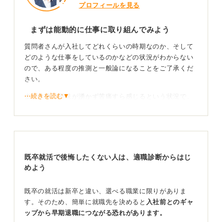
プロフィールを見る
まずは能動的に仕事に取り組んでみよう
質問者さんが入社してどれくらいの時期なのか、そして
どのような仕事をしているのかなどの状況がわからない
ので、ある程度の推測と一般論になることをご了承くだ
さい。
⋯続きを読む▼
まず仕事に興味が湧かず苦痛すら感じるという状況で、
これから興味が持てるようになる可能性があるのかとの
ことですが、それは「わからない」というのが回答で
す。変わるかもしれないし、変わらないかもしれない。
ただし仕事に興味が湧かない場合の対処方法の一つをお
既卒就活で後悔したくない人は、適職診断からはじ
伝えするならば、「自分自身のことを振り返ってみる」
めよう
というものがあります。もう少し具体的にいうと、「自
分がやれる努力を100％やっているのか」「ほかにもう
やれることはないと言えるのか」を考えてみることで
既卒の就活は新卒と違い、選べる職業に限りがありま
す。
す。そのため、簡単に就職先を決めると
入社前とのギャ
ップから早期退職につながる恐れがあります。