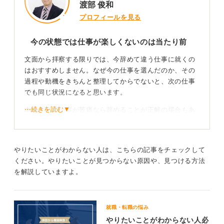
渡部 俊和
プロフィールを見る
12
今の状態では仕事が楽しくないのは当たり前
文面から拝察する限りでは、今辞めて違う仕事に就くの
はおすすめしません。なぜ今の仕事を選んだのか、その
過程や動機をきちんと整理してからでないと、次の仕事
でも同じ状況になると思います。
⋯続きを読む▼
本当に今の仕事が苦痛なら辞めることが正解の場合もあ
りますが、そもそも経験が未熟な状態では仕事が楽しく
ないのは当然です。転職してもまたゼロからのスタート
になるため、少なくとも何らかのスキルを身に付けてか
やりたいことがわからない人は、こちらの記事をチェックして
ら転職を考えるべきです。
ください。やりたいことが見つからない原因や、見つける方法
そもそもやりたいことや好きなことを仕事にしていない
を解説していますよ。
場合、仕事をして楽しいことなどあまりないのが普通で
す。それでも頑張って仕事をしている人には、生活のた
めや家族のため、将来のためなど、何らかの理由がある
就職・転職の悩み
のです。
やりたいことがわからない人必