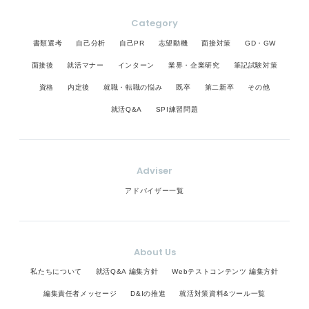
Category
書類選考
自己分析
自己PR
志望動機
面接対策
GD・GW
面接後
就活マナー
インターン
業界・企業研究
筆記試験対策
資格
内定後
就職・転職の悩み
既卒
第二新卒
その他
就活Q&A
SPI練習問題
Adviser
アドバイザー一覧
About Us
私たちについて
就活Q&A 編集方針
Webテストコンテンツ 編集方針
編集責任者メッセージ
D&Iの推進
就活対策資料&ツール一覧