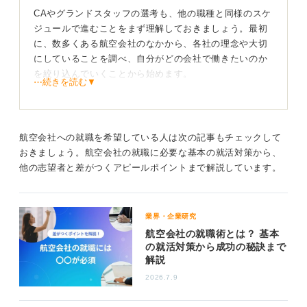
CAやグランドスタッフの選考も、他の職種と同様のスケ
ジュールで進むことをまず理解しておきましょう。最初
に、数多くある航空会社のなかから、各社の理念や大切
にしていることを調べ、自分がどの会社で働きたいのか
を絞り込んでいくことから始めます。
⋯続きを読む▼
そのうえで、3月、4月頃からエントリーシート（ES）の
作成や応募といったスケジュールに進んでいくのが一般
的な流れです。
航空会社への就職を希望している人は次の記事もチェックして
おきましょう。航空会社の就職に必要な基本の就活対策から、
希望の職種を決めてTOEICのように有利になる資格
他の志望者と差がつくアピールポイントまで解説しています。
を取ろう
資格については、英語力が求められるため、TOEICのス
業界・企業研究
コアは有効なアピールになります。また、一般常識やマ
航空会社の就職術とは？ 基本
ナー、接遇スキルを証明できる秘書検定などの資格も有
の就活対策から成功の秘訣まで
利に働く可能性があります。
解説
航空会社の仕事はCAやグランドスタッフ以外にも、パイ
2026.7.9
ロット、整備士、本社の事務職など多岐にわたります。
「なぜ航空会社で働きたいのか」「そのなかでどのよう