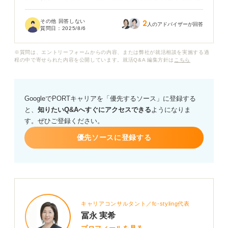
CA、グランドスタッフなどの職種にも興味があるのです
が、それぞれどのように就活を進めれば良いのでしょう
その他 回答しない
2
か？ 就職を目指す場合に必要になってくる対策や取得す
人のアドバイザーが回答
質問日：
2025/8/6
べき資格などがあれば教えていただきたいです。
※質問は、エントリーフォームからの内容、または弊社が就活相談を実施する過
また、これらの職種以外にも航空会社にはどのような仕
程の中で寄せられた内容を公開しています。就活Q&A 編集方針は
こちら
事があるのでしょうか？
航空業界に就職するための具体的な選択肢や、就活手順
GoogleでPORTキャリアを「優先するソース」に登録する
や選考のポイントなどについて、アドバイスをお願いし
と、
知りたいQ&Aへすぐにアクセスできる
ようになりま
ます。
す。ぜひご登録ください。
優先ソースに登録する
キャリアコンサルタント／fc-styling代表
冨永 実希