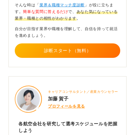
理解したうえで、なぜ自分がその仕事に就きたいのかを
そんな時は「
業界＆職種マッチ度診断
」が役に立ちま
明確にすることが、就職への第一歩となります。
す。
簡単な質問に答えるだけ
で、
あなた気になっている
業界・職種との相性がわかります
。
また、専門学校のエアライン科などを調べてみるのも、
具体的な仕事内容を知るうえで役立ちます。
自分が目指す業界や職種を理解して、自信を持って就活
を進めましょう。
0
診断スタート（無料）
キャリアコンサルタント／産業カウンセラー
加藤 賀子
プロフィールを見る
各航空会社を研究して選考スケジュールを把握
しよう