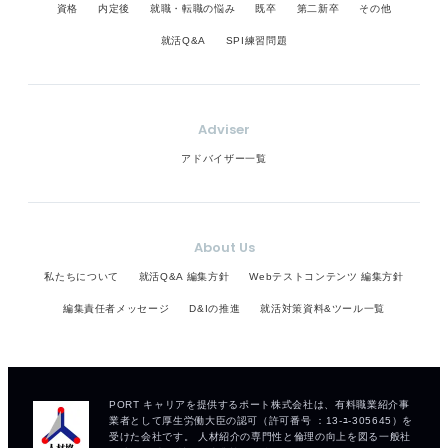
資格
内定後
就職・転職の悩み
既卒
第二新卒
その他
就活Q&A
SPI練習問題
Adviser
アドバイザー一覧
About Us
私たちについて
就活Q&A 編集方針
Webテストコンテンツ 編集方針
編集責任者メッセージ
D&Iの推進
就活対策資料&ツール一覧