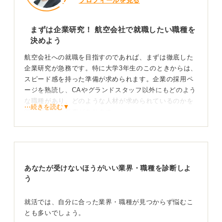
プロフィールを見る
まずは企業研究！ 航空会社で就職したい職種を
決めよう
航空会社への就職を目指すのであれば、まずは徹底した
企業研究が急務です。特に大学3年生のこのときからは、
スピード感を持った準備が求められます。企業の採用ペ
ージを熟読し、CAやグランドスタッフ以外にもどのよう
な職種があり、どのような人材が求められているのかを
⋯続きを読む▼
深く理解する必要があります。
どの職種で、どのように貢献したいのかを明確にしまし
ょう。
必要な能力や厳しさを理解したうえで志望理由を明
あなたが受けないほうがいい業界・職種を診断しよ
確にしよう
う
語学力はもちろんのこと、顧客の安全を守るための危機
就活では、自分に合った業界・職種が見つからず悩むこ
管理能力や体力、そして何よりも相手を思いやる配慮の
とも多いでしょう。
心が不可欠です。憧れだけでなく、その仕事の厳しさも