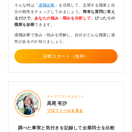
す。
そんな時は「
適職診断
」を活用して、志望する職業と自
分の相性をチェックしてみましょう。
簡単な質問に答え
そうなると、そうした情報は公開されていないため、OB
るだけで、
あなたの強み・弱みを分析して、
ぴったりの
訪問をしたり、インターンシップに参加して質問したり
職業を診断
できます。
と、さらに踏み込んだ情報収集が必要になります。
適職診断で強み・弱みを理解し、自分がどんな職業に適
記録するだけでなく企業の何を知りたいのか考えよ
性があるのか知りましょう。
う
診断スタート（無料）
このように、目的が明確であれば、どのように情報収集
すべきかが見えてきます。ノート作成は、自身の行動の
きっかけにもなるでしょう。
単に項目を並べて点数をつけたりするだけでは、わざわ
ざノートを作成する必要はないかもしれません。自身の
キャリアコンサルタント
視点で、この企業について何を最も知りたいのかを最初
高尾 有沙
に決め、そこから作成を始めるべきです。
プロフィールを見る
0
調べた事実と気付きを記録して企業同士を比較