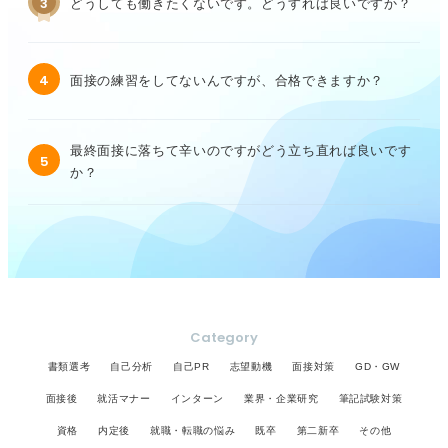
3
どうしても働きたくないです。どうすれば良いですか？
4
面接の練習をしてないんですが、合格できますか？
最終面接に落ちて辛いのですがどう立ち直れば良いです
5
か？
Category
書類選考
自己分析
自己PR
志望動機
面接対策
GD・GW
面接後
就活マナー
インターン
業界・企業研究
筆記試験対策
資格
内定後
就職・転職の悩み
既卒
第二新卒
その他