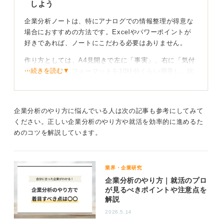
しよう
企業分析ノートは、特にアナログでの情報整理が得意な
場合におすすめの方法です。Excelやパワーポイントが
好きであれば、ノートにこだわる必要はありません。
作り方としては、A4見開きで左に「事実」、右に「気付
⋯続きを読む▼
き」を書き込むフォーマットを10社分くらい用意し、比
較しやすくしておきます。
左の「事実」欄には、経営理念や主要事業、売上・利益
率・成長率といった財務3指標、そして競合や直近のニュ
企業分析のやり方に悩んでいる人は次の記事も参考にしてみて
ースなどを記載します。情報源はIR資料・日経テレコ
ください。正しい企業分析のやり方や就活を効率的に進めるた
ン・OB訪問のメモなどを活用すると良いです。
めのコツを解説しています。
左側を埋めながら、右の「気付き」欄には、その企業の
強み・弱みや、自分の貢献アイデア、そして面接できき
業界・企業研究
たい疑問などを、必ずご自身の言葉で要約するのが大事
企業分析のやり方｜就活のプロ
です。企業ごとの相違点をマーカーで可視化できると、
が見るべきポイントや注意点を
より良い分析になります。
解説
2026.5.14
ノートを活用して知識が身に付け逆質問も量産しよ