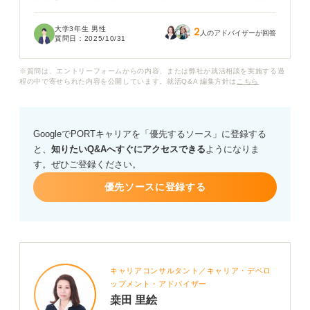
先輩から「企業分析ノートを作ると良い」と聞いたので
すが、具体的にどのような項目を盛り込めば良いのでし
大学3年生 男性
2
ょうか？ ノートにまとめることで、どのようなメリット
人のアドバイザーが回答
質問日：
2025/10/31
があるのかも知りたいです。
※質問は、エントリーフォームからの内容、または弊社が就活相談を実施する過
企業分析ノートにおいて、効率的な情報収集の方法や、
程の中で寄せられた内容を公開しています。就活Q&A 編集方針は
こちら
自分なりの視点で企業を深掘りするためのコツなど、企
業分析ノートの具体的な作り方や活用方法について、何
かアドバイスをお願いします。
GoogleでPORTキャリアを「優先するソース」に登録する
と、
知りたいQ&Aへすぐにアクセスできる
ようになりま
す。ぜひご登録ください。
優先ソースに登録する
キャリアコンサルタント／キャリア・デベロ
ップメント・アドバイザー
桒田 里絵