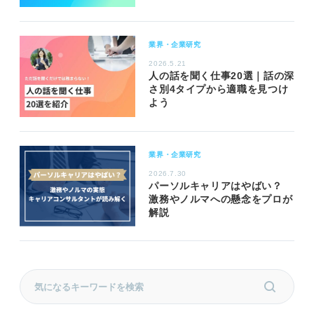
業界・企業研究
2026.5.21
人の話を聞く仕事20選｜話の深
さ別4タイプから適職を見つけ
よう
業界・企業研究
2026.7.30
パーソルキャリアはやばい？
激務やノルマへの懸念をプロが
解説