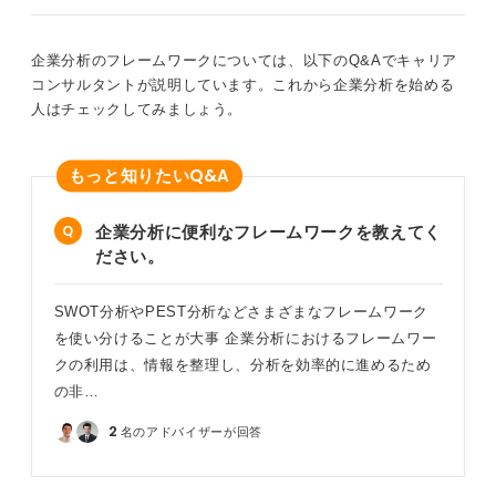
う
企業分析のフレームワークについては、以下のQ&Aでキャリア
このノートを作成するメリットは「知識の定着」と「逆
コンサルタントが説明しています。これから企業分析を始める
質問の量産」です。
人はチェックしてみましょう。
10社分を縦に並べると志望業界の傾向が視覚化でき、ノ
ートが厚くなるほど自信が付く仕組みなので、お守りに
Q&A
もっと知りたい
もなります。
0
企業分析に便利なフレームワークを教えてく
ださい。
SWOT分析やPEST分析などさまざまなフレームワーク
を使い分けることが大事 企業分析におけるフレームワー
クの利用は、情報を整理し、分析を効率的に進めるため
の非…
2
名のアドバイザーが回答