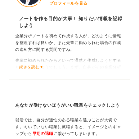
プロフィールを見る
ノートを作る目的が大事！ 知りたい情報を記録
しよう
企業分析ノートを初めて作成する人が、どのように情報
を整理すれば良いか、また先輩に勧められた場合の作成
の進め方に関する質問ですね。
先輩に勧められたからといって漠然と作成しようとする
⋯続きを読む▼
と、迷ってしまうでしょう。まず、自身がその企業分析
ノートを作成して何を得たいのか、目的を明確にするこ
とが最も重要です。
ノートを作成したからといって何でもわかるわけではあ
りません。
あなたが受けないほうがいい職業をチェックしよう
たとえば、「企業の将来性を知り、具体的なキャリアパ
スの可能性を知りたい」という目的であれば、現在の給
就活では、自分が適性のある職業を選ぶことが大切で
与水準といったデータだけでなく、同業の人がどのよう
す。向いていない職業に就職すると、イメージとのギャ
なキャリアパスを辿っているのか、数年後にどのような
ップから
早期の退職
に繋がってしまいます。
可能性があるのかといった情報を知りたいと思うはずで