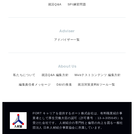
就活Q&A
SPI練習問題
Adviser
アドバイザー一覧
About Us
私たちについて
就活Q&A 編集方針
Webテストコンテンツ 編集方針
編集責任者メッセージ
D&Iの推進
就活対策資料&ツール一覧