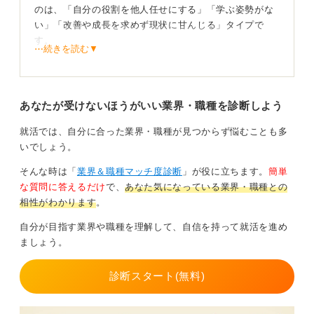
のは、「自分の役割を他人任せにする」「学ぶ姿勢がな
い」「改善や成長を求めず現状に甘んじる」タイプで
す。
⋯続きを読む▼
実際の採用現場でも「指示通りにやれば良いと思ってい
そう」「ミスを環境のせいにした」という理由で不合格
になる学生が多く「スキルより姿勢」で判断されること
あなたが受けないほうがいい業界・職種を診断しよう
は珍しくありません。
就活では、自分に合った業界・職種が見つからず悩むことも多
たとえば「教えてもらっていないからできません」と言
いでしょう。
う人は、知識不足ではなく責任感の欠如と受け取られや
すいです。
そんな時は「
業界＆職種マッチ度診断
」が役に立ちます。
簡単
な質問に答えるだけ
で、
あなた気になっている業界・職種との
また、どんなに優秀でも「協調性がない人」も組織では
相性がわかります
。
敬遠されます。企業活動はチームで動くため、周囲の意
見を聞かずに自己主張ばかりする人、逆に意見を言わず
自分が目指す業界や職種を理解して、自信を持って就活を進め
に流される人も信頼を得にくい傾向があります。
ましょう。
さらに、「できない理由」ばかり探す人も要注意です。
診断スタート(無料)
失敗を人や環境のせいにせず、「次はどうすればできる
か」を考える人が評価されます。