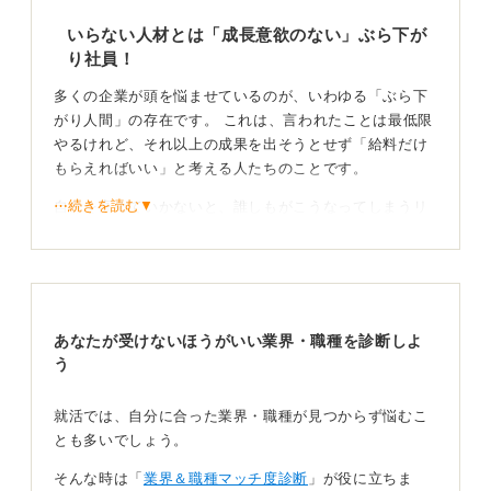
いらない人材とは「成長意欲のない」ぶら下が
り社員！
多くの企業が頭を悩ませているのが、いわゆる「ぶら下
がり人間」の存在です。 これは、言われたことは最低限
やるけれど、それ以上の成果を出そうとせず「給料だけ
もらえればいい」と考える人たちのことです。
⋯続きを読む▼
自分を高めていかないと、誰しもがこうなってしまうリ
スクがあります。そのため企業は、新卒採用の時点から
「将来、ぶら下がり人材にならないか？」を慎重に見極
めようとしています。
面接では「主体性」が重要！ 判断基準を振り返ろう
あなたが受けないほうがいい業界・職種を診断しよ
う
新卒の面接段階では、「主体性がない」と判断される
と、この傾向を疑われるかもしれません。
就活では、自分に合った業界・職種が見つからず悩むこ
とも多いでしょう。
たとえば、大学やアルバイトを選んだ理由を聞いても
「先生にいわれたから」「友達に紹介されたから」とい
そんな時は「
業界＆職種マッチ度診断
」が役に立ちま