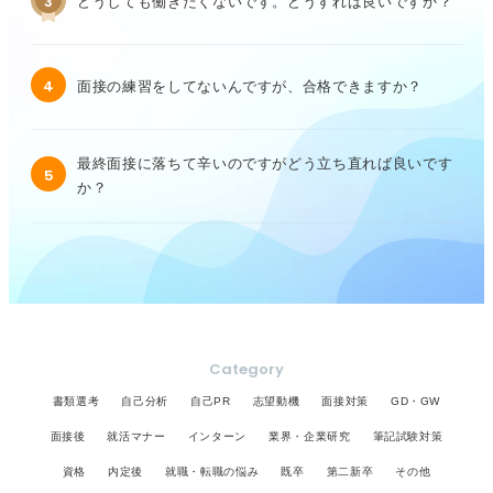
3
どうしても働きたくないです。どうすれば良いですか？
4
面接の練習をしてないんですが、合格できますか？
最終面接に落ちて辛いのですがどう立ち直れば良いです
5
か？
Category
書類選考
自己分析
自己PR
志望動機
面接対策
GD・GW
面接後
就活マナー
インターン
業界・企業研究
筆記試験対策
資格
内定後
就職・転職の悩み
既卒
第二新卒
その他