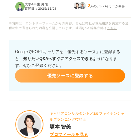
大学4年生 男性
2
が、働いた経験がないので具体的なイメージが湧きませ
人のアドバイザーが回答
質問日：
2025/11/28
ん。
※質問は、エントリーフォームからの内容、または弊社が就活相談を実施する過
企業から「この人はうちに必要ない」と思われる人の共
程の中で寄せられた内容を公開しています。就活Q&A 編集方針は
こちら
通点はありますか？ 実際の具体例を用いて教えていただ
きたいです。
GoogleでPORTキャリアを「優先するソース」に登録する
と、
知りたいQ&Aへすぐにアクセスできる
ようになりま
す。ぜひご登録ください。
優先ソースに登録する
キャリアコンサルタント／2級ファイナンシャ
ルプランニング技能士
塚本 智美
プロフィールを見る