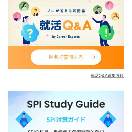
未経験でも「誠実さ・柔軟さ・学ぶ姿勢」があれば
評価される
企業側は数十万〜百万円近くの採用コストをかけている
ため、「伸びしろが見えない」「協調性がない」人を採
用することは、大きなリスクになります。
逆に、多少の未経験でも「質問の質が良い」「改善提案
ができる」「失敗を活かして動ける」学生さんは高く評
匿名で質問する
価されます。
改善に向けて学生さんができることは、
就活Q&A編集方針
①「できない」を「どうすればできるか」に言い換える
②受けた指摘を次の行動で示す
③チーム経験を通して協働姿勢を磨く
などが挙げられます。
いらない人材とは能力の低い人ではなく「変わろうとし
ない人」です。誠実さ・柔軟さ・学ぶ姿勢を持てば、誰
でも企業に必要とされる存在になれますよ。