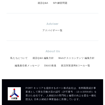
就活Q&A
SPI練習問題
Adviser
アドバイザー一覧
About Us
私たちについて
就活Q&A 編集方針
Webテストコンテンツ 編集方針
編集責任者メッセージ
D&Iの推進
就活対策資料&ツール一覧