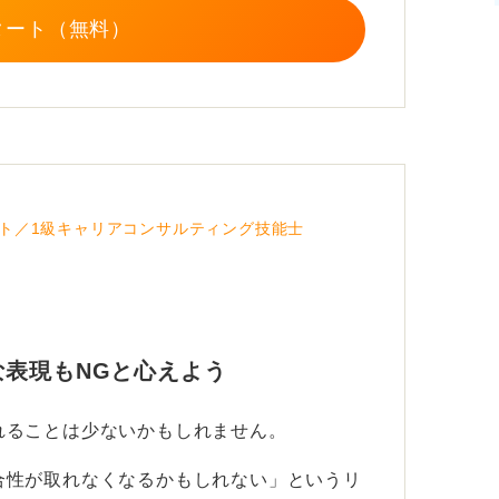
タート（無料）
キルを伸ばしたい」「専門性を高めるために
社側に納得されやすく、円満退職につながり
る理由で摩擦を生むより、嘘ではなく自分の
に納得してもらいやすくなります。
ト／1級キャリアコンサルティング技能士
表現もNGと心えよう
れることは少ないかもしれません。
合性が取れなくなるかもしれない」というリ