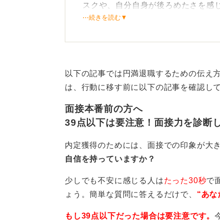
スクや、自分自身が後ろめたさを感
⋯続きを読む▼
今回の退職理由をそのままネガティ
問題を起こすかもしれない」「他責
そのため、できる限り嘘はつかない
以下の記事では円満退職するための伝え
は、行動に移す前に以下の記事を確認し
事実をポジティブな言葉に変
面接本番前の方へ
したがって、「嘘はつかず、しかし
39点以下は要注意！面接力を診断
す。
内定獲得のためには、面接での印象が大
たとえば、人間関係が理由であって
自信を持っていますか？
に置き換えて伝えると、ネガティブ
少しでも不安に感じる人は
たった30秒
で
たとえば、「職場環境を変え、新し
ょう。簡単な質問に答えるだけで、
“あな
や、「前職で学んだことを活かし、
献したい」といった形です。
もし39点以下だった場合は要注意です。