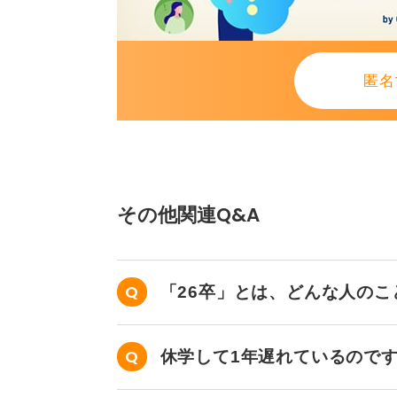
匿名
その他関連Q&A
「26卒」とは、どんな人の
休学して1年遅れているので
か？