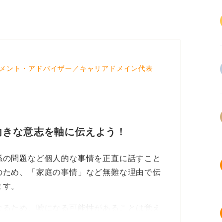
メント・アドバイザー／キャリアドメイン代表
向きな意志を軸に伝えよう！
係の問題など個人的な事情を正直に話すこと
のため、「家庭の事情」など無難な理由で伝
ます。
なるため、嘘になる可能性があることは覚え