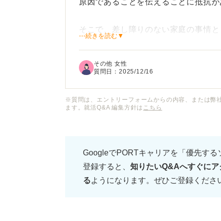
原因であることを伝えることに抵抗が
そこで、差し障りのない家庭の事情と
⋯続きを読む▼
これは嘘をつくことになり、何かリス
その他 女性
円満退職のために、「家庭の事情」と
質問日：
2025/12/16
うか？
※質問は、エントリーフォームからの内容、または弊
ます。就活Q&A 編集方針は
こちら
また、万が一会社に嘘だとバレてしま
あるか教えていただきたいです。退職
るべきかについてのアドバイスをいた
GoogleでPORTキャリアを「優先す
登録すると、
知りたいQ&Aへすぐにア
る
ようになります。ぜひご登録くださ