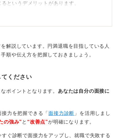
じるというデメリットがあります。
ブに伝えると、「うちの会社でも人間関係で
的な人だ」という印象を与えかねません。
ほうが良いでしょう。
方を解説しています。円満退職を目指している人
て手順や伝え方を把握しておきましょう。
換して伝えよう！
ポジティブな表現に変換する」のが最善で
してください
きなポイントとなります。
あなたは自分の面接に
も、それを前向きなキャリアチェンジの言葉
な印象を与えずに済みます。
面接力を把握できる「
面接力診断
」を活用しまし
い環境で自分の経験を積みたいと考えた」
たの強み”
と
“改善点”
が明確になります。
今後はよりチームワークを重視する環境で貢
今すぐ診断で面接力をアップし、就職で失敗する