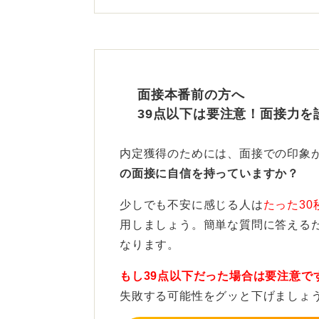
しかし、自己都合の退職であれば、
分の気持ちにもとづくものであれば
つまり、退職の意思を正当化するた
面接本番前の方へ
キャリアの成長を挙げることも、前
39点以下は要注意！面接力を
事実にもとづく自己都合の説明にな
万が一「家庭の事情」と伝えたこと
内定獲得のためには、面接での印象
に発展することは少ないですが、社
の面接に自信を持っていますか？
はあります。
少しでも不安に感じる人は
たった30
用しましょう。簡単な質問に答える
将来のキャリアを基点にした
なります。
そのため、退職理由を伝える際は、
もし39点以下だった場合は要注意で
要はなく、転職先で実現したいこと
失敗する可能性をグッと下げましょ
置き換えると安全です。