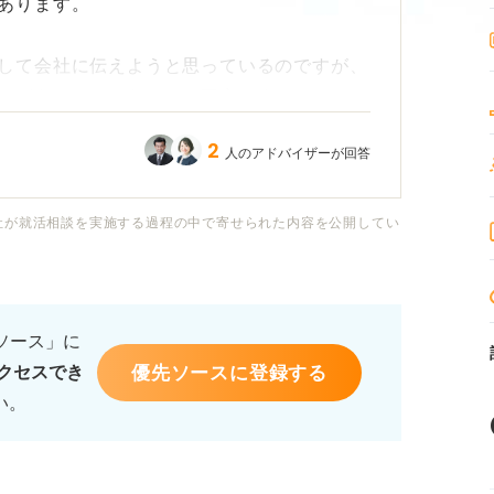
あります。
して会社に伝えようと思っているのですが、
クがあるのではないかと不安です。
2
人のアドバイザーが回答
嘘の理由を伝えてしまっても問題ないでしょ
社が就活相談を実施する過程の中で寄せられた内容を公開してい
った場合、どのような問題が生じる可能性が
理由を正直に伝えるべきか、無難な理由にす
だけますでしょうか？
るソース」に
優先ソースに登録する
クセスでき
い。