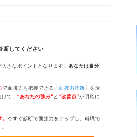
最終的に辞める意思は本人の自由であり、自
嘘にはならないという考え方もあります。
めの理由として、転職してかなえたい目標や
向きな退職理由として受け入れられやすく、
診断してください
ります。
が転職後に確認されても、通常は法的な問題
が大きなポイントとなります。
あなたは自分
内での信頼感や人間関係に影響が出る可能性
秒
で面接力を把握できる「
面接力診断
」を活
だけで、
“あなたの強み”
と
“改善点”
が明確に
表現へ置き換えると円満退職に近付く
ネガティブな個人的事情を詳細に説明する必
す。
今すぐ診断で面接力をアップし、就職で
やキャリアの成長を軸にした前向きな理由に
う。