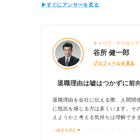
▶すぐにアンサーを見る
キャリア・デベロップ
谷所 健一郎
プロフィールを見る
退職理由は嘘はつかずに前
退職理由を会社に伝える際、人間関
に抵抗を感じる方は多くいます。そ
えようかと考える気持ちは理解でき
⋯続きを読む▼
ただし、これは厳密には事実とは異
ておく必要があります。