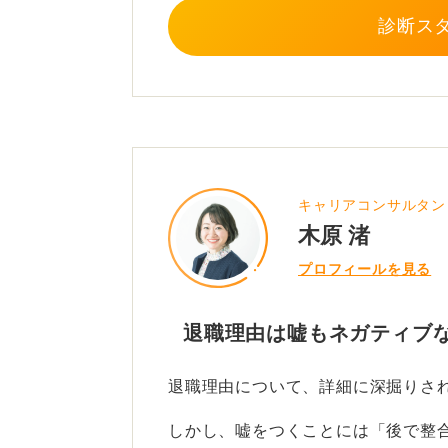
診断ス
たとえば、「新しい環境で自分のス
転職を決めた」といった表現は、会
ます。
自己都合の退職であれば、正直すぎ
前向きな意思を伝えることで、会社
キャリアコンサルタン
0
木原 渚
プロフィールを見る
退職理由は嘘もネガティブな
退職理由について、詳細に深掘りさ
しかし、嘘をつくことには「後で整