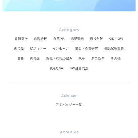
Category
書類選考
自己分析
自己PR
志望動機
面接対策
GD・GW
面接後
就活マナー
インターン
業界・企業研究
筆記試験対策
資格
内定後
就職・転職の悩み
既卒
第二新卒
その他
就活Q&A
SPI練習問題
Adviser
アドバイザー一覧
About Us