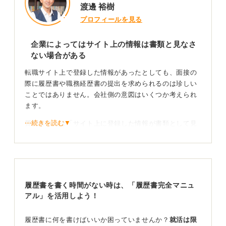
渡邊 裕樹
プロフィールを見る
企業によってはサイト上の情報は書類と見なさ
ない場合がある
転職サイト上で登録した情報があったとしても、面接の
際に履歴書や職務経歴書の提出を求められるのは珍しい
ことではありません。会社側の意図はいくつか考えられ
ます。
⋯続きを読む▼
質問者さんは「サイト上に登録した情報が書類として見
なされたと思っていた」とのことですが、その会社で
は、サイトに登録されているのはあくまで「Web上のプ
ロフィール」であり、採用選考に必要な「書類」ではな
いと考えているのでしょう。
履歴書を書く時間がない時は、「履歴書完全マニュ
紙ベースの書類を扱う文化が根強いのかもしれません
アル」を活用しよう！
ね。企業としては、見慣れた「職務経歴書」という形で
確認したいということも考えられます。
履歴書に何を書けばいいか困っていませんか？
就活は限
また、応募者の情報を社内で共有する際、サイトのURL