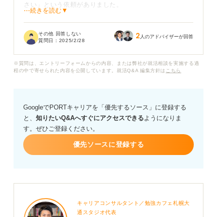
さい」という依頼がありました。
⋯続きを読む▼
今回通過した書類選考では、サイトに登録した情報が
その他 回答しない
2
「書類」と見なされ、それらで判断されたのかと思って
人のアドバイザーが回答
質問日：
2025/2/28
いたのですが、面接でもう一度履歴書などを用意しなけ
ればならないことを不思議に感じています。
※質問は、エントリーフォームからの内容、または弊社が就活相談を実施する過
程の中で寄せられた内容を公開しています。就活Q&A 編集方針は
こちら
せっかく面接に進むことができたため依頼通りに書類を
準備しましたが、サイトに登録している情報で事足りる
のであれば履歴書などの作成に時間を割きたくないとい
GoogleでPORTキャリアを「優先するソース」に登録する
うのが本音でした。
と、
知りたいQ&Aへすぐにアクセスできる
ようになりま
す。ぜひご登録ください。
このように履歴書や職務経歴書、それらに準じた情報書
類を複数回提出させる企業の意図として、どのようなも
優先ソースに登録する
のがあるのでしょうか？
キャリアコンサルタント／勉強カフェ札幌大
通スタジオ代表