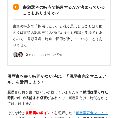
トに登録されている内容の大幅な修正はすべきではあり
書類選考の時点で採用するかが決まっている
ませんが、企業が求めている人材を見極めて、応募企業
こともありますか？
で活かせる職務経験を強調し、応募企業向けの志望動機
や自己PRを記載しましょう。また職務経歴書は、多くて
書類の時点で「採用したい」と強く思わせることは可能
も3枚に程度まとめて、読みやすい書類を作成してくださ
面接は書類の記載事項の信ぴょう性を確認する場でもあ
い。
るので、書類選考の時点で採用が決まっていることはあ
りません…
0
2
名のアドバイザーが回答
履歴書を書く時間がない時は、「履歴書完全マニュア
ル」を活用しよう！
履歴書に何を書けばいいか困っていませんか？
就活は限られた
時間の中で準備する必要がある
ので、履歴書だけに時間をかけ
てはいけません。
そんな時は
履歴書のポイント
を網羅した
「
履歴書完全マニュア