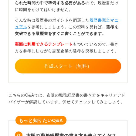
られた時間の中で準備する必要がある
ので、履歴書だけ
を展開したりプロフィール画面を印刷することも考えら
に時間をかけてはいけません。
れますが、会社の代表や役職上位者にそのような形では
「応募書類」として渡せないと判断する場合もあるでし
そんな時は履歴書のポイントを網羅した
履歴書完全マニ
ょう。
ュアル
を参考にしましょう。この資料を見れば、
選考を
突破できる履歴書をすぐに書くことができます。
転職活動の際はサイトへの登録と併せて提出用の書
実際に利用できるテンプレート
もついているので、書き
類を準備しておこう
方を参考にしながら志望企業の選考を突破しましょう。
書類上で「改めてここを見たい」という明確な意図があ
作成スタート（無料）
るとは限りませんが、職務経歴書で「詳細を確認した
い」ということはありえます。企業によってはサイト上
のプロフィールだけで良いとする会社もありますが、今
回のように改めて書類提出を求められることはよくあり
ます。
こちらのQ&Aでは、市販の職務経歴書の書き方をキャリアアド
バイザーが解説しています。併せてチェックしてみましょう。
転職の際は転職サイトに載せる情報と一緒に、あらかじ
め履歴書と職務経歴書を両方用意しておくとスムーズに
対応できますよ。一度用意しておけば、変更があっても
Q&A
もっと知りたい
追記すれば良いので、さほど手間はかかりません。
市販の職務経歴書の書き方を教えてくださ