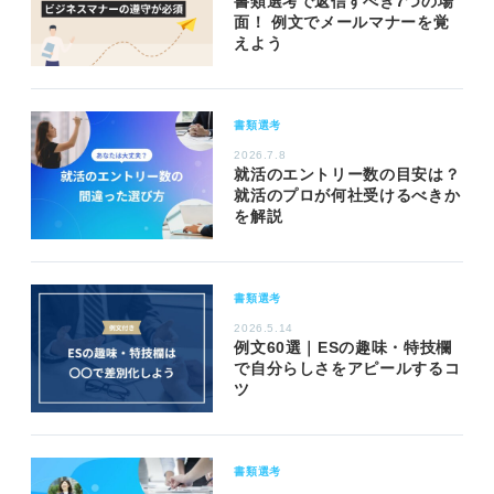
書類選考で返信すべき7つの場
面！ 例文でメールマナーを覚
えよう
書類選考
2026.7.8
就活のエントリー数の目安は？
就活のプロが何社受けるべきか
を解説
書類選考
2026.5.14
例文60選｜ESの趣味・特技欄
で自分らしさをアピールするコ
ツ
書類選考