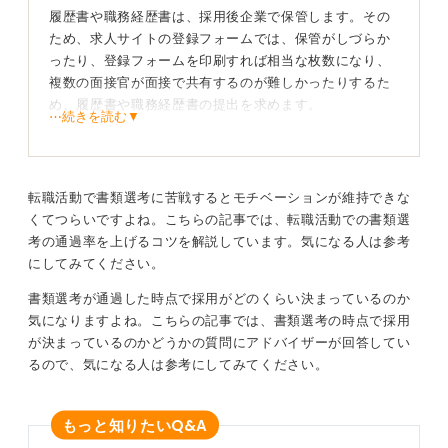
履歴書や職務経歴書は、採用後企業で保管します。その
ため、求人サイトの登録フォームでは、保管がしづらか
ったり、登録フォームを印刷すれば相当な枚数になり、
複数の面接官が面接で共有するのが難しかったりするた
め、履歴書や職務経歴書の提出を求めます。
⋯続きを読む▼
また求人サイトの登録フォームでは、企業への応募だけ
でなく企業からのスカウトで利用されることもあるの
で、応募企業向けに作成したものではなく、これまでの
転職活動で書類選考に苦戦するとモチベーションが維持できな
職務経験をベースに作成している求職者もいます。
くてつらいですよね。こちらの記事では、転職活動での書類選
面接に進んでいますので、求人サイトに登録されている
考の通過率を上げるコツを解説しています。気になる人は参考
情報から、職務経験や職務能力など一定の評価をしてい
にしてみてください。
ますが、面接ではより自社に向けた入社意欲や職務能力
書類選考が通過した時点で採用がどのくらい決まっているのか
のアピールを求めています。こういった理由から、面接
気になりますよね。こちらの記事では、書類選考の時点で採用
時に、履歴書、職務経歴書の提出を求めます。
が決まっているのかどうかの質問にアドバイザーが回答してい
るので、気になる人は参考にしてみてください。
新しく作成する際は企業の求める人材に合わせて志
望動機や自己PRを記載しよう
Q&A
もっと知りたい
新たに履歴書、職務経歴書を作成する場合は、求人サイ