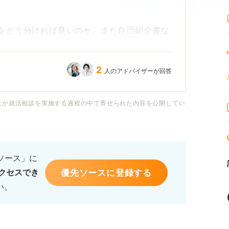
容をどう分ければ良いのか、また自己紹介書な
らず、少し戸惑っています。
2
人のアドバイザーが回答
で使われ、採用担当者はどこを見て判断して
ならず、入社意欲や人柄を伝えるために意識
社が就活相談を実施する過程の中で寄せられた内容を公開してい
作り方や、ESとの差別化のコツについて、
るソース」に
優先ソースに登録する
クセスでき
い。