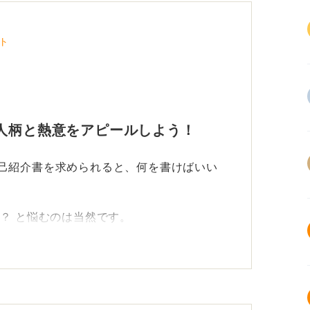
ト
人柄と熱意をアピールしよう！
自己紹介書を求められると、何を書けばいい
の？ と悩むのは当然です。
を客観的に伝える書類だとすれば、自己紹介
意、人間的な魅力を伝えるためのツールだと