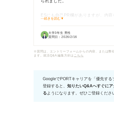
られました。
ESにも自己PR欄がありますが、内
⋯続きを読む▼
らではの書き方や形式があるのかわか
大学3年生 男性
就活において自己紹介書はどんな目的
質問日：
2026/2/16
いるのでしょうか。単なる経歴紹介に
すべきポイントを知りたいです。
※質問は、エントリーフォームからの内容、または弊
ます。就活Q&A 編集方針は
こちら
採用担当者の目に留まりやすい内容の
具体的なアドバイスをお願いします。
GoogleでPORTキャリアを「優先す
登録すると、
知りたいQ&Aへすぐにア
る
ようになります。ぜひご登録くださ