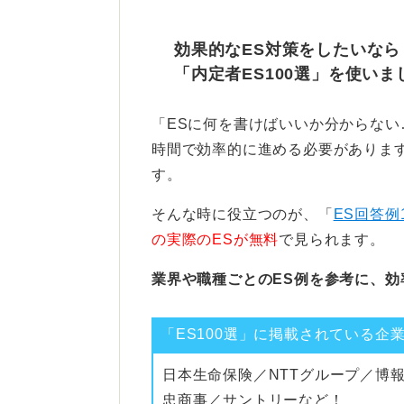
ESが質問に対する答えであるのに
分の構成で見せるイメージです。
効果的なES対策をしたいなら
「内定者ES100選」を使いま
自由な形式を活かし人間的な
「ESに何を書けばいいか分からな
採用担当者はここから、「一緒に働
時間で効率的に進める必要があります
いそう」といった、スペックだけで
す。
構成の基本は、簡単なプロフィール
そんな時に役立つのが、「
ES回答例
由（会社・業界への興味）といった
の実際のESが無料
で見られます。
ESと完全に同じ内容ではなく、ES
業界や職種ごとのES例を参考に、効
と差別化できます。
また、ESの自己PR欄とまったく同
「ES100選」に掲載されている企
差別化のコツは、ESでは書ききれ
日本生命保険／NTTグループ／博
る、入社後にやりたいことをより具
忠商事／サントリーなど！