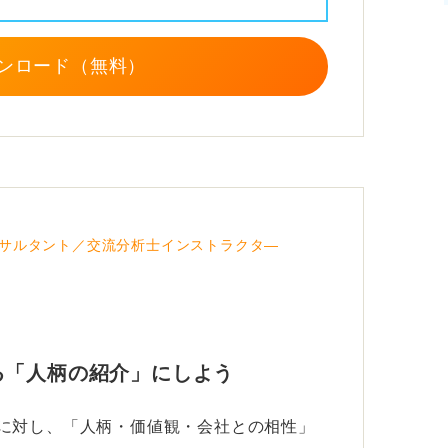
た価値観など、少し素の自分を見せるのも効
ンロード（無料）
に見出しをつけたり、自分らしいキャッチフ
きやすくなります。
言葉で、具体的なエピソードを簡潔に書くこ
一枚になります。
サルタント／交流分析士インストラクタ―
てみてくださいね。
る「人柄の紹介」にしよう
Sに対し、「人柄・価値観・会社との相性」