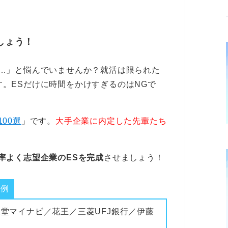
対し、自己紹介書は自分のプロフィールを自
しょう！
魅力を伝える
い…」と悩んでいませんか？就活は限られた
いたら楽しそう」「うちの会社の雰囲気に合
。ESだけに時間をかけすぎるのはNGで
は測れない相性も見ています。
→学生時代に力を入れたこと→強み→志望理
100選
」です。
大手企業に内定した先輩たち
流れがわかりやすいです。
より少し柔らかめに人柄が伝わるように書く
率よく志望企業のESを完成
させましょう！
じ内容を繰り返すのはもったいないです。
業例
なかったエピソードを補足して人間味を伝え
報堂マイナビ／花王／三菱UFJ銀行／伊藤
体的に熱く語ることにあります。