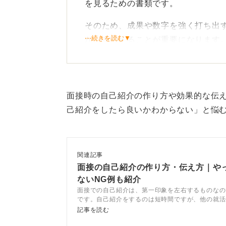
を見るための書類です。
そのため、成果や数字を強く打ち出
⋯続きを読む▼
か」を伝えることが重要になります
書き方の基本は、①簡単なプロフィ
れる経験や姿勢→③その価値観を企
面接時の自己紹介の作り方や効果的な伝
等身大の言葉で働く姿をイメ
己紹介をしたら良いかわからない」と悩
経歴の羅列ではなく、「なぜそう考
みましょう。
関連記事
ESの自己PRが「強みの証明」だと
面接の自己紹介の作り方・伝え方｜や
ないNG例も紹介
を持ってもらう文章」です。
面接での自己紹介は、第一印象を左右するものなの
です。自己紹介をするのは短時間ですが、他の就活
言葉遣いは柔らかく、等身大で誠実
印象を残せるポイントは多くあります。ポイントや
記事を読む
ントになります。
練習法についてキャリアコンサルタントの意見も交