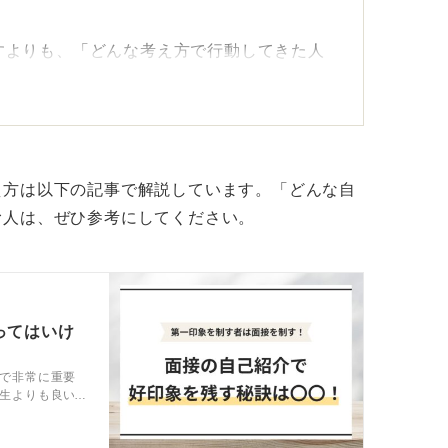
すよりも、「どんな考え方で行動してきた人
。
ール（学業・活動の軸）→②自分らしさが表
業でどう活かしたいか、の流れです。
え方は以下の記事で解説しています。「どんな自
ージ！
む人は、ぜひ参考にしてください。
え、どう行動したか」に焦点を当てて書いて
したら、自己紹介書は「一緒に働くイメージ
ってはいけ
で非常に重要
生よりも良い
に書くことが、採用担当者の印象に残るポイ
自己紹介例、
えて解説しま