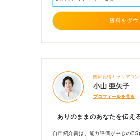
あるいは、趣味や特技を通じて培っ
果的です。
資料をダウ
形式が自由な場合、読みやすいよう
レーズを入れたりする工夫も目につ
難しい言葉を使うより、自分らしい
とを意識すると、自己紹介書らしい
国家資格キャリアコン
等身大のあなたが伝わるように書い
小山 亜矢子
プロフィールを見る
0
ありのままのあなたを伝え
自己紹介書は、能力評価が中心のE