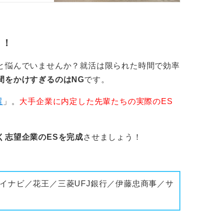
う！
と悩んでいませんか？就活は限られた時間で効率
間をかけすぎるのはNG
です。
選
」。
大手企業に内定した先輩たちの実際のES
く志望企業のESを完成
させましょう！
イナビ／花王／三菱UFJ銀行／伊藤忠商事／サ