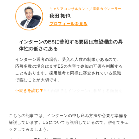
て書くことです。
キャリアコンサルタント／産業カウンセラー
秋田 拓也
就職支援で学生と話をする際、私はいつも、アルバイト
プロフィールを見る
やサークル、学業などといった自分の経験を振り返るよ
うに伝えます。そのなかで企業が求めている力、たとえ
ば、主体性や協調性などと重なる部分を見つけ、それを
インターンのESに苦戦する要因は志望理由の具
アピールするエピソードを具体的に書くことが大切で
体性の低さにある
す。
インターン選考の場合、受入れ人数の制限があるので、
たとえば、「アルバイトでの〇〇という経験を通じて、
応募多数の場合はまずESの内容で参加の可否を判断する
貴社の求めるスキルにもあるような△△という力を培い
こともあります。採用選考と同様に審査されている認識
ました」といった感じですね。企業の求める姿と自分自
で臨むことが大切です。
身を重ねて、自分の言葉で説明できるようにしましょ
う。
⋯続きを読む▼
したがって、ESの内容でもインターンに参加する熱意を
強く伝える必要があります。これまで応募したESをもう
0
一度確認してみてください。志望理由が抽象的な内容に
なっていませんか？
こちらの記事では、インターンの申し込み方法や必要な準備を
担当者は多くの学生のESをチェックしているので、抽象
解説しています。ESについても説明しているので、併せてチェ
的な内容では響かず、しっかりと目を通してもらえない
ックしてみましょう。
場合もあるかもしれません。「なぜ参加したいのか」の