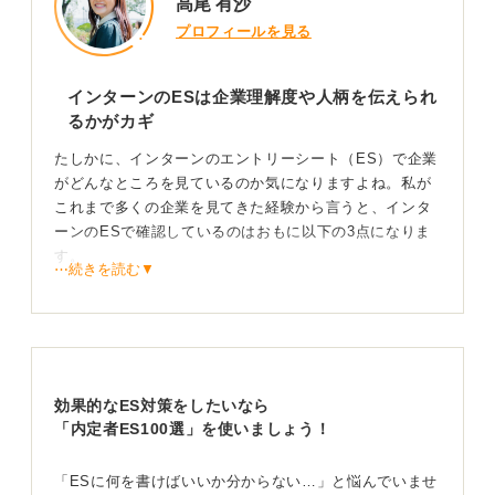
高尾 有沙
プロフィールを見る
インターンのESは企業理解度や人柄を伝えられ
るかがカギ
たしかに、インターンのエントリーシート（ES）で企業
がどんなところを見ているのか気になりますよね。私が
これまで多くの企業を見てきた経験から言うと、インタ
ーンのESで確認しているのはおもに以下の3点になりま
す。
⋯続きを読む▼
①どれくらい自社に興味を持ってくれているか（志望
度）
②具体的なエピソードを通じて、どんな人柄か
③自社の事業内容や特徴をどれくらい理解してくれてい
るか
効果的なES対策をしたいなら
「内定者ES100選」を使いましょう！
③については完璧に理解している必要はないのですが、
「全然うちのこと調べていないな」と思われない程度に
は、企業研究をしておくことが大切です。
「ESに何を書けばいいか分からない…」と悩んでいませ