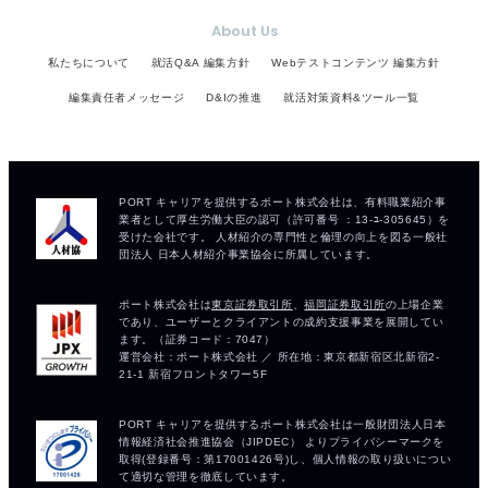
About Us
私たちについて
就活Q&A 編集方針
Webテストコンテンツ 編集方針
編集責任者メッセージ
D&Iの推進
就活対策資料&ツール一覧