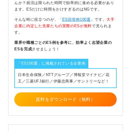
んか？就活は限られた時間で効率的に進める必要があり
残念ながら選考に通過しない学生のESの特徴としては、
ます。ESだけに時間をかけすぎるのはNGです。
以下の2つがあげられます。
①志望動機が抽象的で、どこの企業にも当てはまりそう
そんな時に役立つのが、「
ES回答例100選
」です。
大手
②自己PRでアピールしている強みが、企業が求めている
企業に内定した先輩たちの実際のESが無料
で見られま
人物像と合っていない
す。
また、明らかにほかの企業にも使い回しているような、
業界や職種ごとのES例を参考に、効率よく志望企業の
いわゆる「コピペ感」のある文章も、あまり良い印象に
ESを完成
させましょう！
はなりません。「本当に自分で考えて書いているのか
な？」「もしかしてAI（人工知能）に書かせた文章なの
「ES100選」に掲載されている企業例
では？ 」といった疑問を持たれてしまうこともありま
す。
日本生命保険／NTTグループ／博報堂マイナビ／花
王／三菱UFJ銀行／伊藤忠商事／サントリーなど！
文章表現に違和感がないかなども、提出前に確認してみ
てください。
資料をダウンロード（無料）
具体的なエピソードを企業が求める姿に合わせて書
こう
インターンのESのポイントについてアドバイスするとし
たら、具体的な行動経験を企業の求める人物像に合わせ