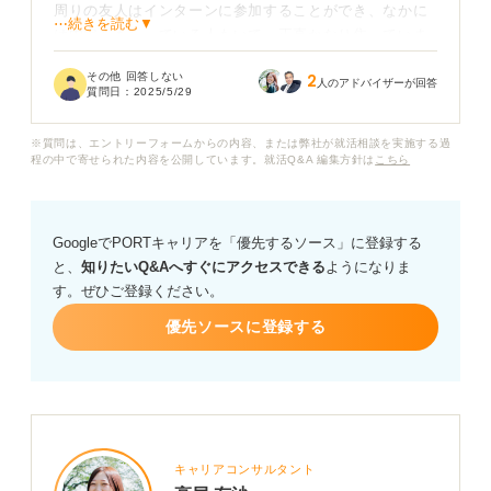
周りの友人はインターンに参加することができ、なかに
⋯続きを読む▼
は内定をもらっている人もいて、正直かなり焦っていま
す。
その他 回答しない
2
人のアドバイザーが回答
質問日：
2025/5/29
自己分析や企業研究は自分なりに頑張っているつもりな
のですが、応募したESが何社も見送りとなってしまって
※質問は、エントリーフォームからの内容、または弊社が就活相談を実施する過
います。自分では何が原因なのかわかりません。
程の中で寄せられた内容を公開しています。就活Q&A 編集方針は
こちら
ES作成に時間をかけてはいるので、ここまで受からない
と時間の無駄なのではと思ってしまいます。
GoogleでPORTキャリアを「優先するソース」に登録する
と、
知りたいQ&Aへすぐにアクセスできる
ようになりま
インターンのESで企業は一体どこを見ているのでしょう
す。ぜひご登録ください。
か？ また、インターンの書類選考を通過するために、具
体的にどのような点を意識して書けば良いか、アドバイ
優先ソースに登録する
スをお願いします。
キャリアコンサルタント