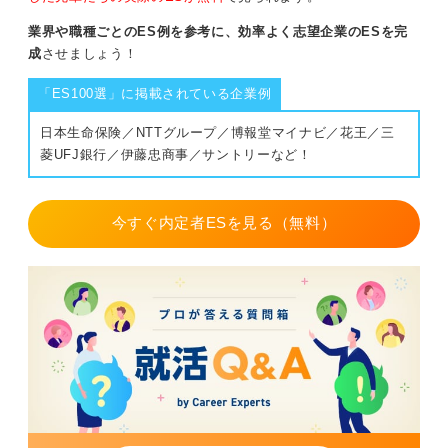
業界や職種ごとのES例を参考に、効率よく志望企業のESを完
成
させましょう！
「ES100選」に掲載されている企業例
日本生命保険／NTTグループ／博報堂マイナビ／花王／三
菱UFJ銀行／伊藤忠商事／サントリーなど！
今すぐ内定者ESを見る（無料）