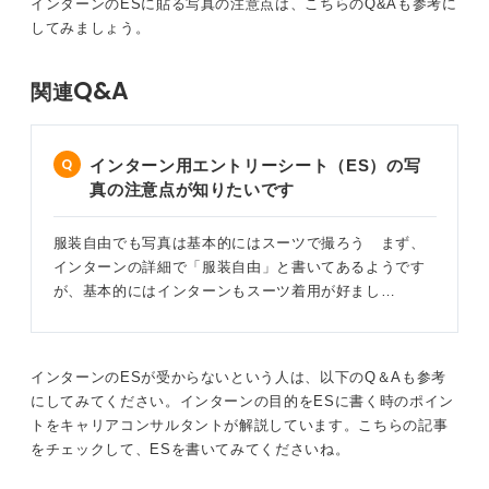
インターンのESに貼る写真の注意点は、こちらのQ&Aも参考に
思いを詳しく伝えることが重要です。
してみましょう。
ホームページ（HP）の内容をそのまま引用するのではな
く、その企業に興味を持つきっかけとなったエピソード
Q&A
関連
を交えるなど具体的な内容で作成してみてください。
複数のインターンに参加して本命企業への熱意を明
インターン用エントリーシート（ES）の写
確にしよう
真の注意点が知りたいです
加えて、インターンに参加する目的も重要なポイントに
服装自由でも写真は基本的にはスーツで撮ろう まず、
なります。
インターンの詳細で「服装自由」と書いてあるようです
私は過去に、インターン選考に苦戦している学生に対し
が、基本的にはインターンもスーツ着用が好まし…
て、同業他社で通過しやすいインターンに参加するよう
に勧めたことがあります。
これは同業他社のインターンで得られた経験をもとにし
インターンのESが受からないという人は、以下のQ＆Aも参考
て、本命企業のインターン選考に臨むという方法です。
にしてみてください。インターンの目的をESに書く時のポイン
その学生はこの方法によって、企業間の違いや本命企業
トをキャリアコンサルタントが解説しています。こちらの記事
の魅力の高さを明確にできたことで、メインのインター
をチェックして、ESを書いてみてくださいね。
ン選考で志望動機や熱意を伝えることができたようで