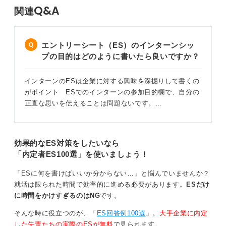
す。
Q&A
関連
ESは作成するほど精度があがるので、たとえ受からなか
ったとしても「今後の採用選考に活かせる」ととらえて
頑張ってください。
エントリーシート（ES）のインターンシッ
プの目的はどのように書いたら良いですか？
0
インターンのESは企業に対する興味を深掘りして書くの
がポイント ESでのインターンの参加目的欄で、自分の
正直な思いを伝えることは問題ないです。…
効果的なES対策をしたいなら
「内定者ES100選」を使いましょう！
「ESに何を書けばいいか分からない…」と悩んでいませんか？
就活は限られた時間で効率的に進める必要があります。
ESだけ
に時間をかけすぎるのはNG
です。
そんな時に役立つのが、「
ES回答例100選
」。
大手企業に内定
した先輩たちの実際のESが無料
で見られます。