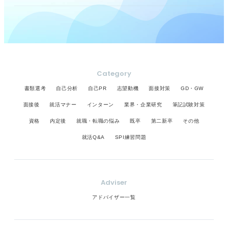
Category
書類選考
自己分析
自己PR
志望動機
面接対策
GD・GW
面接後
就活マナー
インターン
業界・企業研究
筆記試験対策
資格
内定後
就職・転職の悩み
既卒
第二新卒
その他
就活Q&A
SPI練習問題
Adviser
アドバイザー一覧