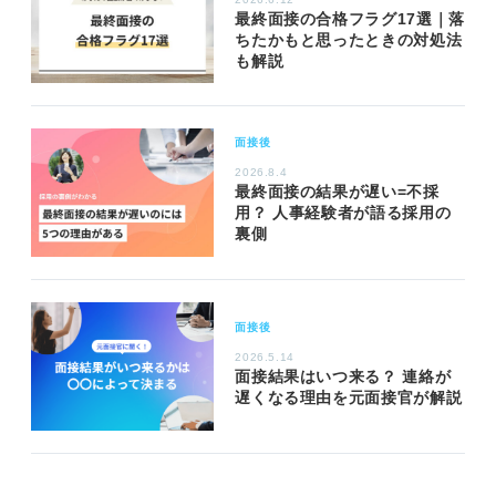
最終面接の合格フラグ17選｜落
ちたかもと思ったときの対処法
も解説
面接後
2026.8.4
最終面接の結果が遅い=不採
用？ 人事経験者が語る採用の
裏側
面接後
2026.5.14
面接結果はいつ来る？ 連絡が
遅くなる理由を元面接官が解説