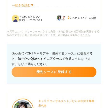
⋯続きを読む▼
自己PRも志望動機も、面接本番では練習してきたように
は話せませんでした。手応えゼロだったので、終わった
その他 回答しない
2
後は本当に落ち込みました。その一方で、こんな風に手
人のアドバイザーが回答
質問日：
2025/5/14
応えが全然なくても受かることってあるのかな......とい
う淡い期待も捨てきれません。
※質問は、エントリーフォームからの内容、または弊社が就活相談を実施する過
程の中で寄せられた内容を公開しています。就活Q&A 編集方針は
こちら
皆さんが相談に乗ってきた人のなかで、面接でまったく
手応えがなかったのに、最終的に合格したという就活生
はいましたか？ もしいるなら、どんな点が評価されて合
GoogleでPORTキャリアを「優先するソース」に登録する
格できたのかも気になります。
と、
知りたいQ&Aへすぐにアクセスできる
ようになりま
す。ぜひご登録ください。
また、面接で手応えを感じられなかった場合に、次の選
考のためにできることや気持ちの立て直す方法などがあ
優先ソースに登録する
ればアドバイスいただけると嬉しいです。
キャリアコンサルタント／むらや社労士事務
所代表