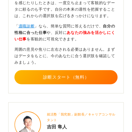
テンプレートではなく自分の言葉で魅力を伝えてみ
を感じたりしたときは、一度立ち止まって客観的なデー
よう
タに頼るのも手です。自分の本来の適性を把握すること
は、これからの選択肢を広げるきっかけになります。
そこで、もしテンプレート的な回答をしていたら、「自
「
適職診断
」なら、簡単な質問に答えるだけで、
自分の
分の言葉で語れない人」と評価された可能性が高いと考
性格に合った仕事
や、反対に
あなたの強みを活かしにく
えます。恋愛と同じで、過去の相手に執着するより新た
い仕事
を客観的に可視化できます。
なパートナー探しのほうが建設的だと私は思います。
周囲の意見や焦りに左右される必要はありません。まず
自己PRを見直して、あなたの魅力を新しいストーリーで
はデータをもとに、今のあなたに合う選択肢を確認して
語れるようにしてみてください。きっと、あなたを必要
みましょう。
としてくれる企業との出会いがありますよ！ 頑張ってく
ださい！
診断スタート（無料）
0
就活塾「我究館」副館長／キャリアコンサル
タント
吉田 隼人