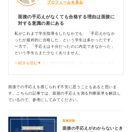
プロフィールを見る
面接の手応えがなくても合格する理由は面接に
対する意識の差にある
私がこれまで学生指導をしたなかでも、「手応えがなか
ったが最終的に合格した」という学生は多かったです。
一方で、「手応えは十分だったのに内定できなかった」
という学生もまた少なくありません。
⋯続きを読む▼
恐らく、面接に臨む際の目的意識に違いがあるから手応
えに差が生まれるのだと思います。具体的には、誰のた
めの面接なのか、そのベクトルがどちらに向いているの
か、という点をどれだけ考えられているかに違いが出ま
面接での手応えを感じられず不安に思うこともあると思いま
す。
す。こちらの記事では、面接の手応えを測る判断基準を解説し
たとえば、「手応えは十分だったのに内定できなかっ
ているので、参考にしてみてください。
た」という学生に、どんな手応えを感じたのかと私がた
ずねると、「自分の伝えたいことがすべて伝えられた」
「練習通りにできた」といった答えが返ってくることが
面接対策
多く、これは自己満足するための面接になってしまって
面接の手応えがわからないとき
いるケースだと私は感じます。