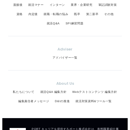
面接後
就活マナー
インターン
業界・企業研究
筆記試験対策
資格
内定後
就職・転職の悩み
既卒
第二新卒
その他
就活Q&A
SPI練習問題
Adviser
アドバイザー一覧
About Us
私たちについて
就活Q&A 編集方針
Webテストコンテンツ 編集方針
編集責任者メッセージ
D&Iの推進
就活対策資料&ツール一覧