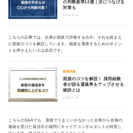
の判断基準12選｜次につなげる
対策も
結果を出す秘訣は相手の立場に立つこと
2026.5.25
その一方で、「手応えがなかったが最終的に合格した」
という学生は、自分の伝えたいことよりも相手が何を聞
こちらの記事では、企業が面接で評価する点や、それを踏まえ
きたいのか、何を知りたいのかを優先して対話していま
た面接のコツを解説しています。面接を通過するためのポイン
す。
トを押さえたい人は必読です。
結果として自分が本当に言いたかったことを我慢する形
になったとしても、それが内定につながっていることが
多い傾向にありました。
面接対策
面接のコツを解説！ 採用経験
ですから、面接で手応えを感じられなかったとしても、
者が語る通過率をアップさせる
一喜一憂する必要はまったくありません。常に相手の立
秘訣とは
場に立ち、何を聞きたいのか、何を知りたいのかを考え
2026.7.24
ながら面接に臨めば、おのずと結果はついてくるでしょ
う。
こちらのQ&Aでも、面接でうまくいかなかった企業から合格の
0
連絡を受けた就活生の疑問にキャリアコンサルタントが回答し