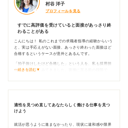
村谷 洋子
プロフィールを見る
すでに高評価を受けていると面接があっさり終
わることがある
こんにちは！ 私のこれまでの求職者指導の経験からいう
と、実は手応えがない面接、あっさり終わった面接ほど
合格するというケースが意外とあるんです。
「拍子抜けしたけど合格した」という人を、私も採用担
⋯続きを読む▼
当として数多くみてきました。面接に至る前の段階で
「とても素晴らしい人材だ」と高評価を受けており、面
接は単なる確認作業だったというケースがあるためで
す。
私の経験上、面接官は暗記した自己PRや志望動機をすぐ
適性を見つめ直してあなたらしく働ける仕事を見つ
見抜いてしまいます。「これは本当にこの子の言葉か
けよう
な？」と疑問をもった面接官は、応募者の本質を確かめ
るために、さまざまな質問を投げかけてくるものです。
就活が思うように進まなかったり、現状に違和感や限界