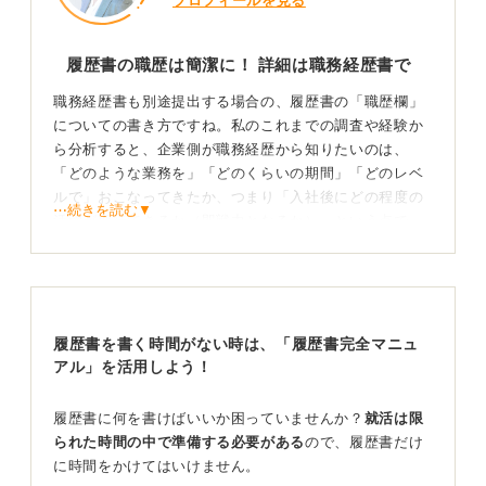
プロフィールを見る
履歴書の職歴は簡潔に！ 詳細は職務経歴書で
職務経歴書も別途提出する場合の、履歴書の「職歴欄」
についての書き方ですね。私のこれまでの調査や経験か
ら分析すると、企業側が職務経歴から知りたいのは、
「どのような業務を」「どのくらいの期間」「どのレベ
ルで」おこなってきたか、つまり「入社後にどの程度の
⋯続きを読む▼
活躍が期待できるか（即戦力となるか）」という点で
す。
履歴書の職歴欄はスペースが限られているため、詳細な
業務内容まで書き込むことは難しいでしょう。私の見解
では、基本的には、「〇年〇月 〇〇（株）入社」「〇年
履歴書を書く時間がない時は、「履歴書完全マニュ
〇月 一身上の都合により退職」といった形式で、所属し
アル」を活用しよう！
ていた企業名と在籍期間を簡潔に記載すれば十分です。
履歴書に何を書けばいいか困っていませんか？
就活は限
即戦力アピールは職務経歴書で具体的に
られた時間の中で準備する必要がある
ので、履歴書だけ
に時間をかけてはいけません。
私が知る限り、採用担当者は、まず履歴書で大まかな経