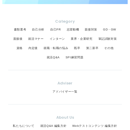
Category
書類選考
自己分析
自己PR
志望動機
面接対策
GD・GW
面接後
就活マナー
インターン
業界・企業研究
筆記試験対策
資格
内定後
就職・転職の悩み
既卒
第二新卒
その他
就活Q&A
SPI練習問題
Adviser
アドバイザー一覧
About Us
私たちについて
就活Q&A 編集方針
Webテストコンテンツ 編集方針