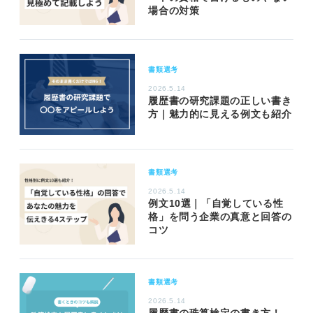
場合の対策
書類選考
2026.5.14
履歴書の研究課題の正しい書き
方｜魅力的に見える例文も紹介
書類選考
2026.5.14
例文10選｜「自覚している性
格」を問う企業の真意と回答の
コツ
書類選考
2026.5.14
履歴書の珠算検定の書き方！