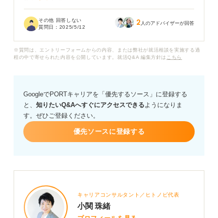
でしょうか？
その他 回答しない
2
職務経歴書の提出も求められていて、アピールはしたい
人のアドバイザーが回答
質問日：
2025/5/12
ですが内容が被りそうなので、どこまで書くべきか悩ん
でいます......。
※質問は、エントリーフォームからの内容、または弊社が就活相談を実施する過
程の中で寄せられた内容を公開しています。就活Q&A 編集方針は
こちら
GoogleでPORTキャリアを「優先するソース」に登録する
と、
知りたいQ&Aへすぐにアクセスできる
ようになりま
す。ぜひご登録ください。
優先ソースに登録する
キャリアコンサルタント／ヒトノビ代表
小関 珠緒