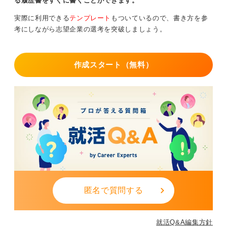
る履歴書をすぐに書くことができます。
一方で、職務経歴書は、これまでの仕事を通じて培って
きたスキルや経験、実績を具体的にアピールするための
実際に利用できる
テンプレート
もついているので、書き方を参
書類です。ですから、履歴書の職歴欄は、あくまで「職
考にしながら志望企業の選考を突破しましょう。
務経歴の概要」を示すものととらえ、重複を避けるため
にも、シンプルにまとめることを心掛けましょう。
作成スタート（無料）
職務経歴書で成果を強調！ サマリも忘れずに！
実際に私が就職支援をしているなかでも、履歴書の職歴
欄が長文になってしまっているケースを見かけますが、
その場合は「ここはもっとシンプルにして、詳細は職務
経歴書でアピールしましょう」とアドバイスしていま
す。
ちなみに、職務経歴書を書く際のポイントとしては、
「冒頭にこれまでのキャリアの要約（サマリ）を簡潔に
書くこと」や、「担当した業務内容だけでなく、具体的
匿名で質問する
な成果や、それを数値で示すこと」などを意識すると、
非常に見やすく、内容が伝わりやすくなるので、ぜひ試
してみてください。
就活Q&A編集方針