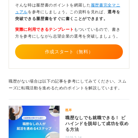
歴の流れを確認し、その後、職務経歴書で具体的な業務
そんな時は履歴書のポイントを網羅した
履歴書完全マニ
内容や実績、保有スキルなどを詳しく確認するという流
ュアル
を参考にしましょう。この資料を見れば、
選考を
れが一般的です。
突破できる履歴書をすぐに書くことができます。
したがって、履歴書の職歴欄はあくまで経歴のサマリー
実際に利用できるテンプレート
もついているので、書き
（概要）ととらえ、詳細は職務経歴書に譲る形で問題あ
方を参考にしながら志望企業の選考を突破しましょう。
りません。職務経歴書のほうで、担当した具体的な業務
内容、挙げた実績（可能であれば具体的な数字を入れ
作成スタート（無料）
る）、そしてその経験を通じて習得したスキルなどを、
わかりやすく具体的に記載することです。
履歴書は概要、詳細は職務経歴書、という役割分担を意
識すると良いでしょう。
職歴がない場合は以下の記事を参考にしてみてください。スム
ーズに転職活動を進めるためのポイントを解説しています。
0
既卒
職歴なしでも就職できる！ ビ
ハインドを脱却して成功を収め
る方法
2026.5.14