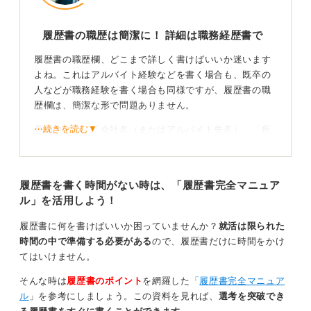
履歴書の職歴は簡潔に！ 詳細は職務経歴書で
履歴書の職歴欄、どこまで詳しく書けばいいか迷います
よね。これはアルバイト経験などを書く場合も、既卒の
人などが職務経験を書く場合も同様ですが、履歴書の職
歴欄は、簡潔な形で問題ありません。
⋯続きを読む▼
具体的には、「会社名（またはアルバイト先名）」「所
属部署」「役職（もしあれば）」「おもな担当業務（箇
条書きで1〜2行程度）」くらいを記載すれば十分です。
詳しい業務内容や、そこで挙げた実績、具体的なエピソ
履歴書を書く時間がない時は、「履歴書完全マニュア
ードなどは、別途提出する「職務経歴書」のほうで詳し
ル」を活用しよう！
く書くべき内容になります。
履歴書に何を書けばいいか困っていませんか？
就活は限られた
履歴書と職務経歴書、それぞれの役割分担を意識するこ
時間の中で準備する必要がある
ので、履歴書だけに時間をかけ
とが大切です。履歴書は、氏名や学歴、職歴の概要とい
てはいけません。
った基本的な情報を伝えるための書類であり、私の知る
限り、企業によっては労務管理上の目的でおもに使われ
そんな時は
履歴書のポイント
を網羅した
「
履歴書完全マニュア
ることもあります。
ル
」を参考にしましょう。この資料を見れば、
選考を突破でき