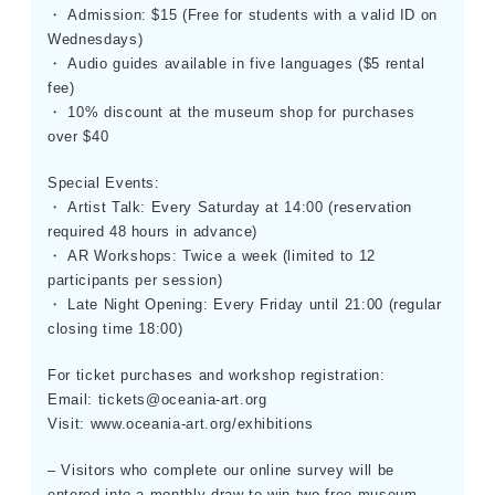
・ Admission: $15 (Free for students with a valid ID on
Wednesdays)
・ Audio guides available in five languages ($5 rental
fee)
・ 10% discount at the museum shop for purchases
over $40
Special Events:
・ Artist Talk: Every Saturday at 14:00 (reservation
required 48 hours in advance)
・ AR Workshops: Twice a week (limited to 12
participants per session)
・ Late Night Opening: Every Friday until 21:00 (regular
closing time 18:00)
For ticket purchases and workshop registration:
Email: tickets@oceania-art.org
Visit: www.oceania-art.org/exhibitions
– Visitors who complete our online survey will be
entered into a monthly draw to win two free museum