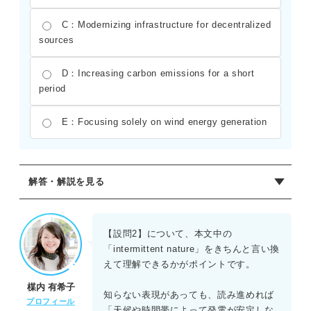
C：Modernizing infrastructure for decentralized
sources
D：Increasing carbon emissions for a short
period
E：Focusing solely on wind energy generation
解答・解説を見る
【設問1】正解：C.Innovations in technology and
manufacturing
【設問2】について、本文中の
第1段落において、太陽光発電の劇的なコスト低下の要因
「intermittent nature」をきちんと言い換
は、光電池の効率に関する革新と大規模な製造にあると述
えて理解できるかがポイントです。
べられている。選択肢Cはこれを言い換えたものである。
楳内 有希子
知らない表現があっても、読み進めれば
【設問2】正解：B.The inconsistent nature of
プロフィール
「天候や時間帯によって発電が安定しな