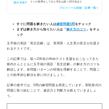
ストの指導をしてきた学生は延べ200名ほど
楳内 有希子
プロフィール詳細・記事一覧 >
すぐに問題を解きたい人は
練習問題5問
をチェック
まずは解き方から知りたい人は「
解き方のコツ
」をチェ
ック
玉手箱の英語「長文読解」は、実用系・人文系の長文が出題さ
れるテストです。
この記事では、延べ200名のWebテスト支援をおこなってきた
楳内さんとともに玉手箱の英語「長文読解」の解き方のコツを
解説します。各問題パターンの特徴を理解することで、問題ご
との効率的な解法を身に付けましょう。
記事の後半では、5問の練習問題を用意しています。実戦形式の
問題に取り組むことで、速読力と判断力を鍛えていきましょ
う。