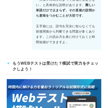
renewable energy sources
い」と具体的な説明があります。
難しい
第2段落では、太陽光や風力の「intermittent nature」が送
単語だけで止まらず、その直後の説明か
電網の安定性に対する主要な課題であると説明されてい
ら意味をつかむことが大切です
。
る。したがってBが正しい。
【設問3】正解：C.Modernizing infrastructure for
玉手箱には、語句を完全に知らなくても
decentralized sources
前後関係から判断できる問題が多くあり
第3段落にて、既存の送電網は分散型エネルギー源に対応す
ます。この読み方を身に付けておくと時
るため近代化が必要だと述べられている。したがってCが正
間短縮ができますよ。
解となる。
もうWEBテストは受けた？模試で実力をチェッ
クしよう！