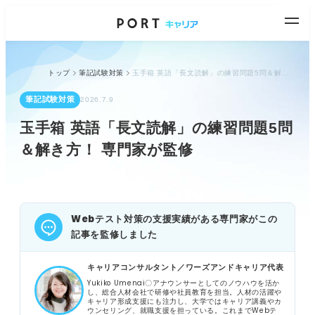
トップ
筆記試験対策
玉手箱 英語「長文読解」の練習問題5問＆解き方！ 専門家が監修
筆記試験対策
2026.7.9
玉手箱 英語「長文読解」の練習問題5問
＆解き方！ 専門家が監修
Webテスト対策の支援実績がある専門家がこの
記事を監修しました
キャリアコンサルタント／ワーズアンドキャリア代表
Yukiko Umenai〇アナウンサーとしてのノウハウを活か
し、総合人材会社で研修や社員教育を担当。人材の活躍や
キャリア形成支援にも注力し、大学ではキャリア講義やカ
ウンセリング、就職支援を担っている。これまでWebテ