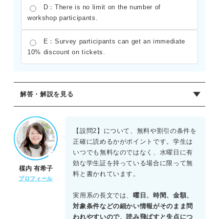
D：There is no limit on the number of
workshop participants.
E：Survey participants can get an immediate
10% discount on tickets.
解答・解説を見る
【設問1】正解：B.It uses AR technology to present
historical art.
【設問2】について、無料や割引の条件を
本文第2段落に、AR技術を用いて歴史的な芸術を体験でき
正確に読めるかがポイントです。学生は
るデジタル再現展示であると述べられている。したがってB
いつでも無料なのではなく、水曜日に有
が正しい。
効な学生証を持っている場合に限って無
楳内 有希子
料と書かれています。
【設問2】正解：E.Students do not have to pay for
プロフィール
admission on Wednesdays.
実用系の長文では、
曜日、時間、金額、
「Admission」の項目に、水曜日は有効なIDを持つ学生は
対象条件などの細かい情報がそのまま問
無料とあるため、Eが正解である。
われやすいので、読み飛ばすと失点につ