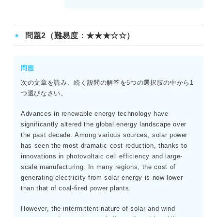
【設問3】正解：B.By making a reservation through
the website.
「Weekly group classes」に「online booking required」
問題2（難易度：★★★☆☆）
とあるため、参加にはオンライン予約が必要である。した
がってBが正解となる。
問題
次の文章を読み、続く設問の解答を5つの選択肢の中から1
つ選びなさい。
Advances in renewable energy technology have
significantly altered the global energy landscape over
the past decade. Among various sources, solar power
has seen the most dramatic cost reduction, thanks to
innovations in photovoltaic cell efficiency and large-
scale manufacturing. In many regions, the cost of
generating electricity from solar energy is now lower
than that of coal-fired power plants.
However, the intermittent nature of solar and wind