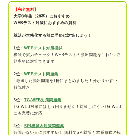
玉手箱の英語「長文読解」練習問題5問｜楳内さん
による解説付き！
【完全無料】
大学3年生（28卒）におすすめ！
問題1（難易度：★★☆☆☆）
WEBテスト対策におすすめの資料
問題2（難易度：★★★☆☆）
就活が本格化する前に早めに対策しよう！
問題3（難易度：★★★☆☆）
1位：
WEBテスト対策模試
模試で実力チェック！WEBテストの頻出問題をこれ1つで
問題4（難易度：★★★★☆）
効率的に対策できます
問題5（難易度：★★★★★）
2位：
WEBテスト問題集
厳選した頻出問題を1冊にまとめました！分かりやすい
玉手箱の英語「長文読解」を対策する際のポイント
解説付き
3位：
TG-WEB対策問題集
TG-WEB対策にはもう困りません！対策しにくいTG-WEB
にも完璧に対応
4位：
SPI模試＆対策問題集
時間がない人におすすめ！ 無料でSPI対策と本番形式の模