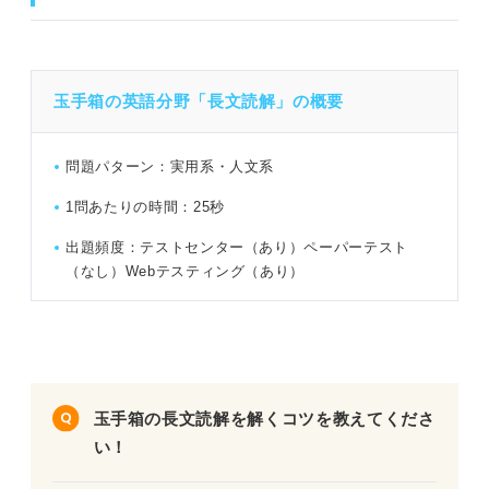
事前に確認！ 玉手箱の英語分野「長文読解」の解答のコ
ツ
玉手箱の英語分野「長文読解」の概要
玉手箱の英語「長文読解」練習問題5問｜楳内さんによる
問題パターン：実用系・人文系
解説付き！
1問あたりの時間：25秒
問題1（難易度：★★☆☆☆）
出題頻度：テストセンター（あり）ペーパーテスト
（なし）Webテスティング（あり）
問題2（難易度：★★★☆☆）
問題3（難易度：★★★☆☆）
問題4（難易度：★★★★☆）
玉手箱の長文読解を解くコツを教えてくださ
問題5（難易度：★★★★★）
い！
玉手箱の英語「長文読解」を対策する際のポイント