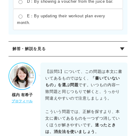
D：By showing a voucher from the juice bar.
E：By updating their workout plan every
month.
解答・解説を見る
【設問1】正解：E.An outdoor tennis court
本文には最新の運動マシン、25メートルの屋内プール、サ
【設問1】について、この問題は本文に書
ウナ、パーソナルトレーニングについては記載があるが、
いてあるものではなく、
「書いていない
屋外テニスコートについては一切言及がない。したがって
もの」を選ぶ問題
です。いつもの内容一
正解はEとなる。
致問題と同じつもりで解くと、うっかり
楳内 有希子
間違えやすいので注意しましょう。
【設問2】正解：C.Annual memberships are
プロフィール
discounted by 15%.
こういう問題では、正解を探すより、本
キャンペーン期間は3月1日から31日までであり、登録料は
文に書いてあるものを一つずつ消してい
無料、年間会員は15%割引になると明記されている。した
くほうが解きやすいです。
迷ったとき
がってCが正しい。
は、消去法を使いましょう
。