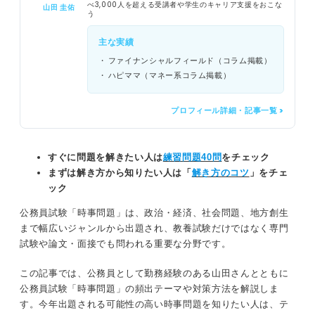
べ3,000人を超える受講者や学生のキャリア支援をおこな
山田 圭佑
う
主な実績
ファイナンシャルフィールド（コラム掲載）
ハピママ（マネー系コラム掲載）
プロフィール詳細・記事一覧 >
すぐに問題を解きたい人は
練習問題40問
をチェック
まずは解き方から知りたい人は「
解き方のコツ
」をチェ
ック
公務員試験「時事問題」は、政治・経済、社会問題、地方創生
まで幅広いジャンルから出題され、教養試験だけではなく専門
試験や論文・面接でも問われる重要な分野です。
この記事では、公務員として勤務経験のある山田さんとともに
公務員試験「時事問題」の頻出テーマや対策方法を解説しま
す。今年出題される可能性の高い時事問題を知りたい人は、テ