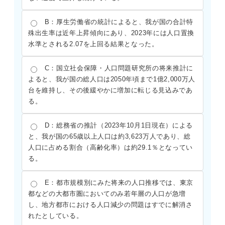
B：厚生労働省の統計によると、我が国の合計特
殊出生率は近年上昇傾向にあり、2023年には人口置換
水準とされる2.07を上回る結果となった。
C：国立社会保障・人口問題研究所の将来推計に
よると、我が国の総人口は2050年頃まで1億2,000万人
台を維持し、その後緩やかに増加に転じる見込みであ
る。
D：総務省の推計（2023年10月1日現在）による
と、我が国の65歳以上人口は約3,623万人であり、総
人口に占める割合（高齢化率）は約29.1％となってい
る。
E：都市規模別にみた将来の人口推移では、東京
都などの大都市圏においてのみ若年層の人口が急増
し、地方都市における人口減少の問題はすでに解消さ
れたとしている。