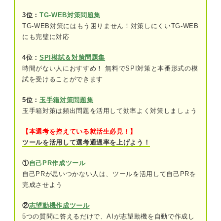
問題7（難易度：★★☆☆☆）
3位：
TG-WEB対策問題集
問題8（難易度：★★★☆☆）
TG-WEB対策にはもう困りません！対策しにくいTG-WEB
にも完璧に対応
問題9（難易度：★★★☆☆）
4位：
SPI模試＆対策問題集
問題10（難易度：★★★☆☆）
時間がない人におすすめ！ 無料でSPI対策と本番形式の模
試を受けることができます
問題11（難易度：★★★☆☆）
問題12（難易度：★★★☆☆）
5位：
玉手箱対策問題集
玉手箱対策は頻出問題を活用して効率よく対策しましょう
問題13（難易度：★★★☆☆）
【本選考を控えている就活生必見！】
問題14（難易度：★★★☆☆）
ツールを活用して選考通過率を上げよう！
問題15（難易度：★★★☆☆）
①
自己PR作成ツール
自己PRが思いつかない人は、ツールを活用して自己PRを
問題16（難易度：★★★☆☆）
完成させよう
問題17（難易度：★★★☆☆）
②
志望動機作成ツール
5つの質問に答えるだけで、AIが志望動機を自動で作成し
問題18（難易度：★★★☆☆）