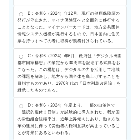
B：令和6（2024）年12月、現行の健康保険証の
発行が停止され、マイナ保険証へと全面的に移行する
こととなった。マイナンバーカードは、地方公共団体
情報システム機構が発行するもので、日本国内に住民
票を持つすべての者に取得が義務付けられている。
C：令和6（2024）年6月、政府は「デジタル田園
都市国家構想」の策定から30周年を記念する式典をお
こなった。この構想は、デジタルの力を活用して地域
の課題を解決し、地方から国全体を底上げすることを
目指すものであり、1970年代の「日本列島改造論」を
継承したものである。
D：令和6（2024）年度より、一部の自治体で
「選択的週休３日制」が試験的に導入された。我が国
の労働組合組織率は、近年上昇傾向にあり、働き方改
革の進展に伴って労働者の権利意識が高まっているこ
とが背景にあるといわれる。