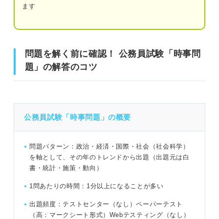
ます
問題19（難易度：★★★☆☆）
問題を解く前に確認！ 公務員試験「時事問題」の解答の
問題20（難易度：★★★☆☆）
コツ
問題を解く前に確認！ 公務員試験「時事問
問題21（難易度：★★★★☆）
題」の解答のコツ
公務員試験「時事問題」の予想問題40問｜山田さんによる
問題22（難易度：★★★★☆）
解説付き！
問題23（難易度：★★★★☆）
問題1（難易度：★★☆☆☆）
問題24（難易度：★★★★☆）
公務員試験「時事問題」の概要
問題2（難易度：★★☆☆☆）
問題25（難易度：★★★★☆）
問題パターン：政治・経済・国際・社会（社会科学）
問題3（難易度：★★☆☆☆）
問題26（難易度：★★★★☆）
を軸として、その年のトレンドから出題（出題元は白
書・統計・施策・動向）
問題4（難易度：★★☆☆☆）
問題27（難易度：★★★★☆）
1問あたりの時間：1分以上になることが多い
問題5（難易度：★★☆☆☆）
問題28（難易度：★★★★☆）
出題頻度：テストセンター（なし）ペーパーテスト
問題6（難易度：★★☆☆☆）
問題29（難易度：★★★★☆）
（高：マークシート形式）Webテスティング（なし）