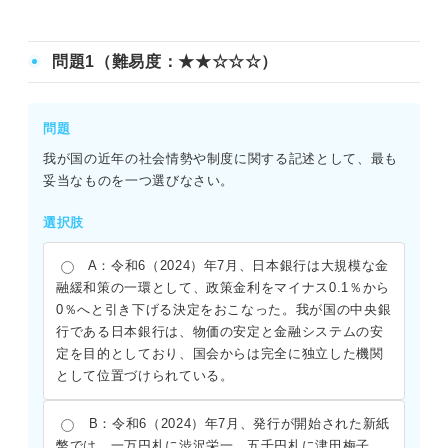
問題37（難易度：★★★★★）
問題38（難易度：★★★★★）
問題1（難易度：★★☆☆☆）
問題39（難易度：★★★★★）
問題
問題40（難易度：★★★★★）
我が国の近年の社会情勢や制度に関する記述として、最も
妥当なものを一つ選びなさい。
公務員試験「時事問題」を対策する際のポイント
選択肢
A：令和6（2024）年7月、日本銀行は大規模な金
融緩和策の一環として、政策金利をマイナス0.1％から
0％へと引き下げる決定をおこなった。我が国の中央銀
行である日本銀行は、物価の安定と金融システムの安
定を目的としており、国会からは完全に独立した機関
として位置づけられている。
B：令和6（2024）年7月、発行が開始された新紙
幣では、一万円札に渋沢栄一、五千円札に津田梅子、