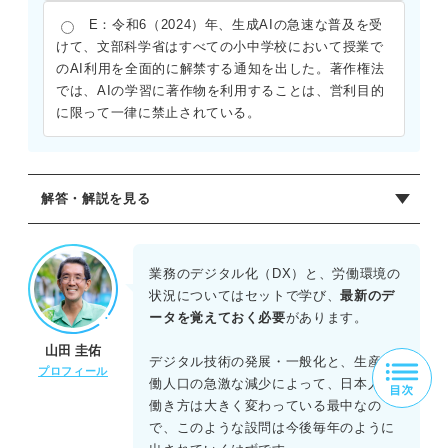
E：令和6（2024）年、生成AIの急速な普及を受
けて、文部科学省はすべての小中学校において授業で
のAI利用を全面的に解禁する通知を出した。著作権法
では、AIの学習に著作物を利用することは、営利目的
に限って一律に禁止されている。
解答・解説を見る
正解：A
Aは妥当。物流・建設分野などへの残業規制適用は「2024
業務のデジタル化（DX）と、労働環境の
年問題」として知られる。労働基準法の原則的な労働時間
状況についてはセットで学び、
最新のデ
の記述も正しい。
ータを覚えておく必要
があります。
Bは不適切。マイナンバーカードの取得は任意であり、義務
山田 圭佑
ではない。
デジタル技術の発展・一般化と、生産労
プロフィール
Cは不適切。同構想は岸田政権下（2021年〜）で進められ
働人口の急激な減少によって、日本人の
たものであり、30周年ではない。
働き方は大きく変わっている最中なの
Dは不適切。労働組合組織率は、近年長期的な低下傾向にあ
で、このような設問は今後毎年のように
る。