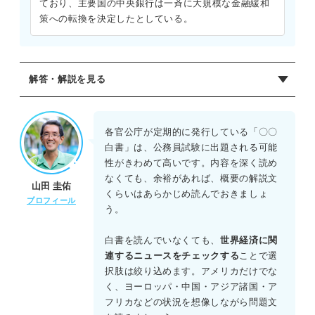
ており、主要国の中央銀行は一斉に大規模な金融緩和
策への転換を決定したとしている。
解答・解説を見る
正解：B
通商白書2024によると、世界経済は回復しているものの地
各官公庁が定期的に発行している「〇〇
域差がある。米国は底堅いが、欧州は物価高などの影響で
白書」は、公務員試験に出題される可能
停滞が見られる。中国は不動産市場の低迷などが懸念事項
性がきわめて高いです。内容を深く読め
として挙げられている。また、円安でも輸出数量は伸び悩
なくても、余裕があれば、概要の解説文
山田 圭佑
んでおり、貿易収支も赤字基調が続いている。したがっ
くらいはあらかじめ読んでおきましょ
プロフィール
て、各地域の経済状況を対比させた選択肢Bが妥当である。
う。
白書を読んでいなくても、
世界経済に関
連するニュースをチェックする
ことで選
択肢は絞り込めます。アメリカだけでな
く、ヨーロッパ・中国・アジア諸国・ア
フリカなどの状況を想像しながら問題文