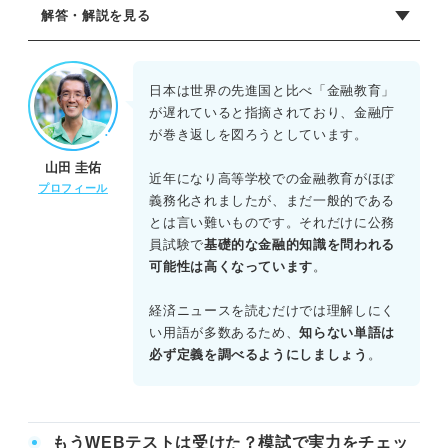
解答・解説を見る
正解：A：A、B
Aは妥当。円安の定義と輸出への影響の正しい説明である。
日本は世界の先進国と比べ「金融教育」
Bは妥当。ペイオフ制度の正しい説明である。
が遅れていると指摘されており、金融庁
Cは不適切。分散投資は、リスクを軽減するために複数の資
が巻き返しを図ろうとしています。
産に分けて投資する手法である。
山田 圭佑
Dは不適切。記述の内容は「MBO」の説明である。TOBは
近年になり高等学校での金融教育がほぼ
プロフィール
「株式公開買付け」のことで、不特定多数の株主から株式
義務化されましたが、まだ一般的である
を買い取ることである。
とは言い難いものです。それだけに公務
員試験で
基礎的な金融的知識を問われる
可能性は高くなっています
。
経済ニュースを読むだけでは理解しにく
い用語が多数あるため、
知らない単語は
必ず定義を調べるようにしましょう
。
もうWEBテストは受けた？模試で実力をチェッ