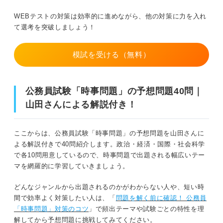
問題27（難易度：★★★★☆）
WEBテストの対策は効率的に進めながら、他の対策に力を入れ
て選考を突破しましょう！
問題28（難易度：★★★★☆）
問題29（難易度：★★★★☆）
模試を受ける（無料）
問題30（難易度：★★★★☆）
公務員試験「時事問題」の予想問題40問｜
問題31（難易度：★★★★☆）
山田さんによる解説付き！
問題32（難易度：★★★★☆）
ここからは、公務員試験「時事問題」の予想問題を山田さんに
問題33（難易度：★★★★★）
よる解説付きで40問紹介します。政治・経済・国際・社会科学
で各10問用意しているので、時事問題で出題される幅広いテー
問題34（難易度：★★★★★）
マを網羅的に学習していきましょう。
問題35（難易度：★★★★★）
どんなジャンルから出題されるのかがわからない人や、短い時
間で効率よく対策したい人は、「
問題を解く前に確認！ 公務員
問題36（難易度：★★★★★）
「時事問題」対策のコツ
」で頻出テーマや試験ごとの特性を理
解してから予想問題に挑戦してみてください。