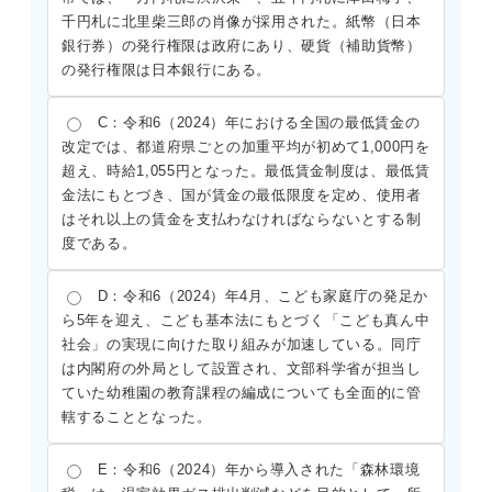
千円札に北里柴三郎の肖像が採用された。紙幣（日本
銀行券）の発行権限は政府にあり、硬貨（補助貨幣）
の発行権限は日本銀行にある。
C：令和6（2024）年における全国の最低賃金の
改定では、都道府県ごとの加重平均が初めて1,000円を
超え、時給1,055円となった。最低賃金制度は、最低賃
金法にもとづき、国が賃金の最低限度を定め、使用者
はそれ以上の賃金を支払わなければならないとする制
度である。
D：令和6（2024）年4月、こども家庭庁の発足か
ら5年を迎え、こども基本法にもとづく「こども真ん中
社会」の実現に向けた取り組みが加速している。同庁
は内閣府の外局として設置され、文部科学省が担当し
ていた幼稚園の教育課程の編成についても全面的に管
轄することとなった。
E：令和6（2024）年から導入された「森林環境