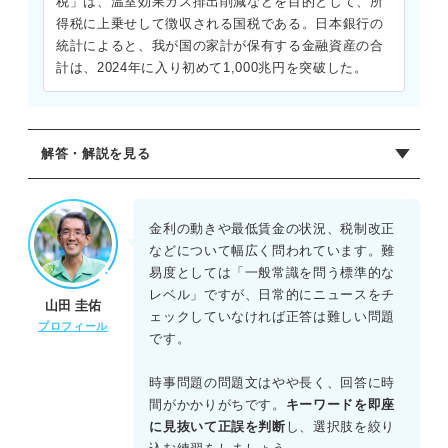
税」は、温室効果ガス排出削減などを目的として、所
得税に上乗せして徴収される国税である。日本銀行の
統計によると、我が国の家計が保有する金融資産の合
計は、2024年に入り初めて1,000兆円を突破した。
解答・解説を見る
正解：C
Aは不適切。日銀は2024年3月にマイナス金利を解除し、7
金利の動きや最低賃金の状況、税制改正
月には「引き上げ（0.25％程度）」を決定した。また、日
などについて幅広く問われています。難
銀は独立性を持つが、政府との連携も求められる。
易度としては「一般常識を問う標準的な
Bは不適切。紙幣の発行は日本銀行、硬貨の発行は政府（財
レベル」ですが、日常的にニュースをチ
山田 圭佑
務省）であり、記述が逆である。
ェックしていなければ正答は難しい問題
プロフィール
Cは妥当。2024年度の最低賃金は全国平均1,055円となり、
です。
初めて1,000円を超えた。
Dは不適切。こども家庭庁の発足は2023年4月であり、2024
時事問題の問題文はやや長く、回答に時
年で1周年である。
間がかかりがちです。
キーワードを即座
Eは不適切。金融資産残高はすでに2,000兆円を超えてい
に見抜いて正誤を判断
し、選択肢を絞り
る。