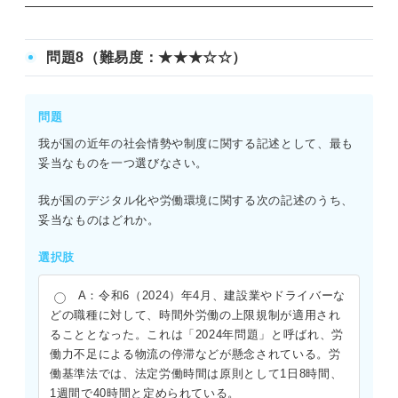
正解：A
ペロブスカイト太陽電池は日本発の次世代技術であり、設
問題8（難易度：★★★☆☆）
置場所の自由度が高い特徴を持つ。
Bは不適切であり、AI法のリスク分類は4段階で、ソーシャ
ルスコアリングは「許容できないリスク」として原則禁止
問題
である。
我が国の近年の社会情勢や制度に関する記述として、最も
Cは不適切であり、IPv6は128ビットである。
妥当なものを一つ選びなさい。
Dは不適切であり、記述は「可用性」の説明である。
Eは不適切であり、日本人宇宙飛行士2名の月面着陸につい
我が国のデジタル化や労働環境に関する次の記述のうち、
てすでに日米で合意されている。
妥当なものはどれか。
選択肢
A：令和6（2024）年4月、建設業やドライバーな
どの職種に対して、時間外労働の上限規制が適用され
ることとなった。これは「2024年問題」と呼ばれ、労
働力不足による物流の停滞などが懸念されている。労
働基準法では、法定労働時間は原則として1日8時間、
1週間で40時間と定められている。