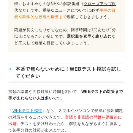
特におすすめなのはNHKの解説番組（
クローズアップ現
問題17（難易度：★★★☆☆）
公務員試験「時事問題」を対策する際のポイント
代
など）です。重要なニュースについては必ず
事件の背
景や科学的な原理の概要まで
理解しておきましょう。
問題18（難易度：★★★☆☆）
問題が長文になりがちなため、回答時間は1問あたり1分
問題19（難易度：★★★☆☆）
以上になることが多いです。
選択肢を素早く絞り込む
な
ど工夫して短縮を目指していきましょう。
問題20（難易度：★★★☆☆）
問題21（難易度：★★★★☆）
本番で焦らないために！WEBテスト模試を試し
問題22（難易度：★★★★☆）
てください
問題23（難易度：★★★★☆）
書類の準備や面接対策に時間を割いて、
WEBテストの対策まで
問題24（難易度：★★★★☆）
手がまわらない人は多い
です。
問題25（難易度：★★★★☆）
「
WEBテスト模試
」なら、スマホやパソコンで簡単に頻出問題
の対策をすることができます。
言語と非言語の問題を網羅的に
問題26（難易度：★★★★☆）
出題
。テストを受け終わったら、解説を見ながらすぐに復習し
て苦手分野の対策が出来ますよ。