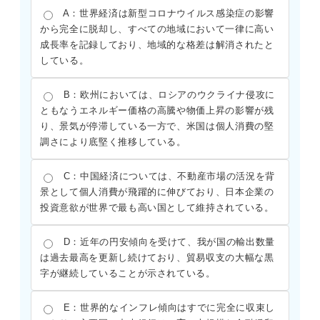
A：世界経済は新型コロナウイルス感染症の影響
から完全に脱却し、すべての地域において一律に高い
成長率を記録しており、地域的な格差は解消されたと
している。
B：欧州においては、ロシアのウクライナ侵攻に
ともなうエネルギー価格の高騰や物価上昇の影響が残
り、景気が停滞している一方で、米国は個人消費の堅
調さにより底堅く推移している。
C：中国経済については、不動産市場の活況を背
景として個人消費が飛躍的に伸びており、日本企業の
投資意欲が世界で最も高い国として維持されている。
D：近年の円安傾向を受けて、我が国の輸出数量
は過去最高を更新し続けており、貿易収支の大幅な黒
字が継続していることが示されている。
E：世界的なインフレ傾向はすでに完全に収束し