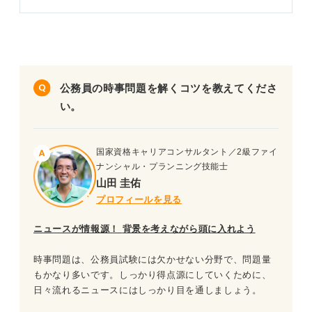
問題30（難易度：★★★★☆）
問題7（難易度：★★☆☆☆）
問題31（難易度：★★★★☆）
問題8（難易度：★★★☆☆）
問題32（難易度：★★★★☆）
問題9（難易度：★★★☆☆）
公務員の時事問題を解くコツを教えてくださ
問題33（難易度：★★★★★）
い。
問題10（難易度：★★★☆☆）
問題34（難易度：★★★★★）
問題11（難易度：★★★☆☆）
国家資格キャリアコンサルタント／2級ファイ
問題35（難易度：★★★★★）
ナンシャル・プランニング技能士
問題12（難易度：★★★☆☆）
山田 圭佑
問題36（難易度：★★★★★）
プロフィールを見る
問題13（難易度：★★★☆☆）
問題37（難易度：★★★★★）
ニュースが情報源！
背景を考えながら頭に入れよう
問題14（難易度：★★★☆☆）
問題38（難易度：★★★★★）
時事問題は、公務員試験には欠かせない分野で、問題量
問題15（難易度：★★★☆☆）
問題39（難易度：★★★★★）
もかなり多いです。しっかり得点源にしていくために、
日々流れるニュースにはしっかり目を通しましょう。
問題16（難易度：★★★☆☆）
問題40（難易度：★★★★★）