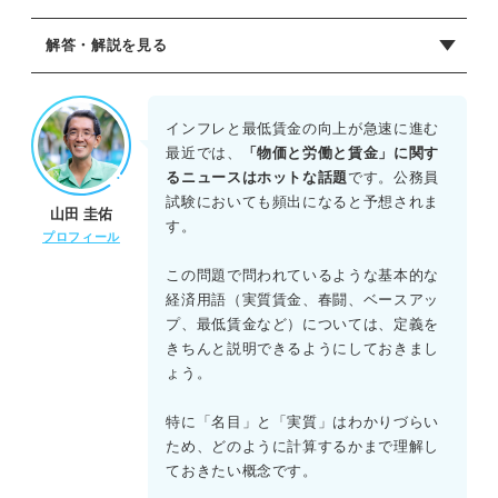
解答・解説を見る
正解：D：B、D
Aは不適切。記述の内容は「名目賃金」の説明である。実質
インフレと最低賃金の向上が急速に進む
賃金は、物価の変動を考慮して算出される。
最近では、
「物価と労働と賃金」に関す
Bは妥当。春季労使交渉の正しい説明である。
るニュースはホットな話題
です。公務員
Cは不適切。記述は「定期昇給」の説明に近い。ベースアッ
試験においても頻出になると予想されま
山田 圭佑
プは、賃金体系そのものを一律に引き上げることである。
す。
プロフィール
Dは妥当。最低賃金制度の正しい説明である。
したがって、正しい組み合わせはBとDである。
この問題で問われているような基本的な
経済用語（実質賃金、春闘、ベースアッ
プ、最低賃金など）については、定義を
きちんと説明できるようにしておきまし
ょう。
特に「名目」と「実質」はわかりづらい
ため、どのように計算するかまで理解し
ておきたい概念です。