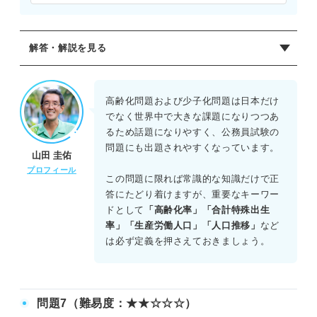
解答・解説を見る
正解：D
我が国の高齢化率は2023年時点で29.1％であり、選択肢D
高齢化問題および少子化問題は日本だけ
の記述が妥当である。
でなく世界中で大きな課題になりつつあ
Aは数値が高すぎる。30％を超えるのは2025年頃と予測さ
るため話題になりやすく、公務員試験の
れている。
問題にも出題されやすくなっています。
山田 圭佑
Bは不適切であり、合計特殊出生率は低下傾向にあり過去最
プロフィール
低水準となっている。
この問題に限れば常識的な知識だけで正
Cも誤りで、人口減少は加速しており2050年代には1億人を
答にたどり着けますが、重要なキーワー
割り込むと推計されている。
ドとして
「高齢化率」「合計特殊出生
Eは地方の人口減少が深刻な課題として残されている実態と
率」「生産労働人口」「人口推移」
など
矛盾する。
は必ず定義を押さえておきましょう。
問題7（難易度：★★☆☆☆）