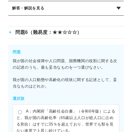
解答・解説を見る
正解：C
近年の通商政策では、地政学リスクの高まりを受けて経済
問題6（難易度：★★☆☆☆）
安全保障の重要性が増している。特定の国への過度な依存
を避け、価値観を共有する同志国と連携して、強靭なサプ
ライチェーンを構築することが喫緊の課題とされている。
問題
選択肢Cはこの方針と合致する。なお、グローバル・サウス
我が国の社会保障や人口問題、国際機関の役割に関する次
との連携も、多角的な供給網の構築において重要視されて
の記述のうち、最も妥当なものを一つ選びなさい。
いる。
我が国の人口動態や高齢化の現状に関する記述として、妥
当なものはどれか。
選択肢
A：内閣府「高齢社会白書」（令和6年版）による
と、我が国の高齢化率（65歳以上人口が総人口に占め
る割合）はすでに35％を超えており、世界でも類を見
ない速度で上昇し続けている。