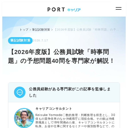
トップ
筆記試験対策
【2026年度版】公務員試験「時事問題」の予想問題40問を専門家が解説！
筆記試験対策
2026.7.17
【2026年度版】公務員試験「時事問
題」の予想問題40問を専門家が解説！
公務員経験がある専門家がこの記事を監修しま
した
キャリアコンサルタント
Keisuke Yamada〇数的推理・判断推理を得意とし、30
倍もの競争倍率のなか沖縄県庁に現役合格。その後は沖縄
県職員として18年間務めた後、キャリアコンサルタントに
転身。お金や仕事に関するセミナーや個別指導などで、の