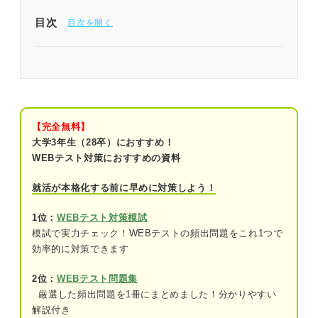
目次
問題を解く前に確認！ 公務員試験「時事問題」の
解答のコツ
公務員試験「時事問題」の予想問題40問｜山田さ
んによる解説付き！
【完全無料】
大学3年生（28卒）におすすめ！
問題1（難易度：★★☆☆☆）
WEBテスト対策におすすめの資料
問題2（難易度：★★☆☆☆）
就活が本格化する前に早めに対策しよう！
問題3（難易度：★★☆☆☆）
1位：
WEBテスト対策模試
模試で実力チェック！WEBテストの頻出問題をこれ1つで
問題4（難易度：★★☆☆☆）
効率的に対策できます
問題5（難易度：★★☆☆☆）
2位：
WEBテスト問題集
問題6（難易度：★★☆☆☆）
厳選した頻出問題を1冊にまとめました！分かりやすい
解説付き