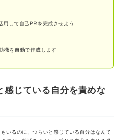
人の対処法
定されたように感じてつらい人の対処法
活用して自己PRを完成させよう
い人の対処法
動機を自動で作成します
がつらい人の対処法
てつらい人の対処法
クション
と感じている自分を責めな
する
いようにする
人もいるのに、つらいと感じている自分はなんて
功体験を積み重ねる