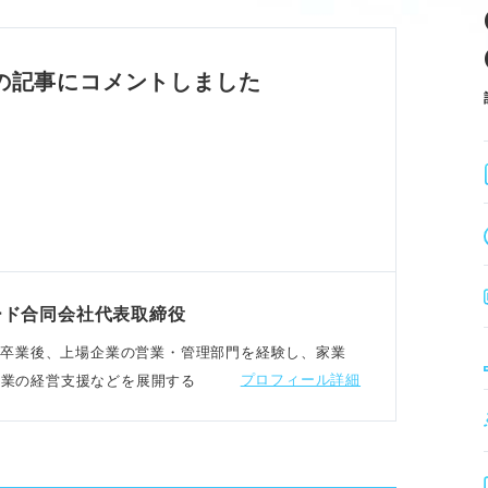
ー、面接への強い緊張感。
談相手がいない孤独感。
剣に向き合っている証拠。
の記事にコメントしました
めの具体的な対処法
明確化や長所の再発見を行う。
考はミスマッチを防ぐ場と捉える。
分のペースで夏冬採用も検討。
」とポジティブに言い換える。
ード合同会社代表取締役
まれ。⼤学卒業後、上場企業の営業・管理部⾨を経験し、家業
プロフィール詳細
企業の経営支援などを展開する
を取り戻す行動と注意点
み、適度な休息や没頭を挟む。
ことや努力を日記等に記録する。