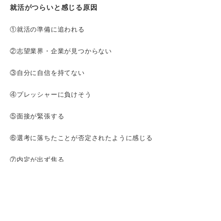
就活がつらいと感じる原因
①就活の準備に追われる
②志望業界・企業が見つからない
③自分に自信を持てない
④プレッシャーに負けそう
⑤面接が緊張する
⑥選考に落ちたことが否定されたように感じる
⑦内定が出ず焦る
⑧そもそも働きたくない
⑨相談できる人がいない