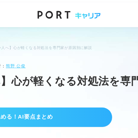
い人へ】心が軽くなる対処法を専門家が原因別に解説
者：
熊野 公俊
へ】心が軽くなる対処法を専
読める！AI要点まとめ
る9つの主な原因
志望先が見つからない焦り。