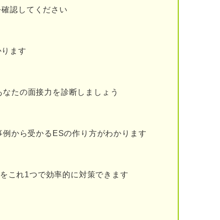
を確認してください
定されたように感じる
かります
あなたの面接力を診断しましょう
処法
事例から受かるESの作り方がわかります
のがつらい人の対処法
らい人の対処法
問題をこれ1つで効率的に対策できます
い人の対処法
うでつらい人の対処法