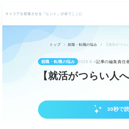
キャリアを前進させる「ヒント」が全てここに
トップ
就職・転職の悩み
【就活がつら
就職・転職の悩み
2026.8.4
記事の編集責任
【就活がつらい人
30秒で
プロが分析！就活がつらいと感じ
慣れない準備への疲労や、自信・