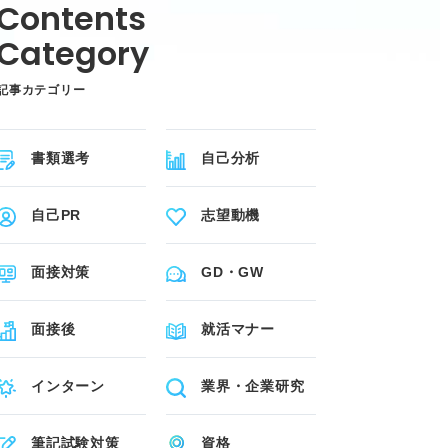
記事カテゴリー
書類選考
自己分析
自己PR
志望動機
面接対策
GD・GW
面接後
就活マナー
インターン
業界・企業研究
筆記試験対策
資格