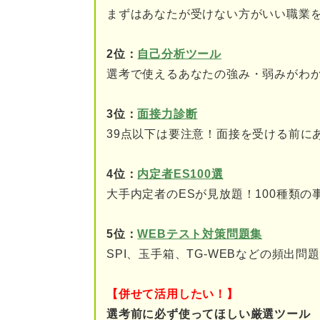
⑤面接が緊張する
まずはあなたが受けない方がいい職業
⑥選考に落ちたことが否
2位：
自己分析ツール
選考で使えるあなたの強み・弱みがわ
⑦内定が出ず焦る
⑧そもそも働きたくない
3位：
面接力診断
39点以下は要注意！面接を受ける前に
⑨相談できる人がいない
4位：
内定者ES100選
就活がつらいと感じたときの対
大手内定者のESが見放題！100種類の
①就活の準備に追われる
5位：
WEBテスト対策問題集
②志望先が見つからずつ
SPI、玉手箱、TG-WEBなどの頻出
③自信を持てなくてつら
【併せて活用したい！】
④プレッシャーに負けそ
選考前に必ず使ってほしい厳選ツール