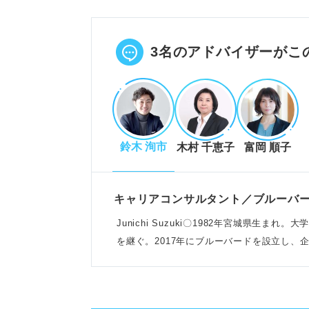
周囲や選考結果によるプレッシャ
働きたくない虚無感や、周囲に相
POINT：つらいと感じるのは真
3名のアドバイザーがこ
原因を打破！つらさを解消するた
自己分析や周囲への相談で、軸の
鈴木 洵市
木村 千恵子
富岡 順子
模擬面接で不慣れさを解消し、選
社会人のメリットに目を向け、自
例：短所を「優柔不断→思慮深い
キャリアコンサルタント／ブルーバ
Junichi Suzuki〇1982年宮城県⽣
を継ぐ。2017年にブルーバードを設⽴し、
ポジティブ思考を作る！前向きさ
小さな目標を立てて成功体験を積
他人のSNSは遮断し、頑張った