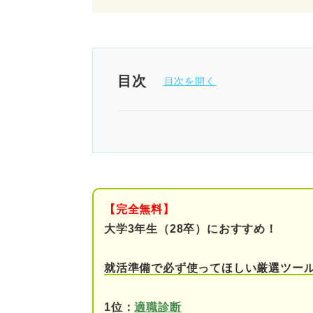
目次
まずは就活をつらいと感じてい
就活がつらいと感じる原因
①就活の準備に追われる
【完全無料】
②志望業界・企業が見つ
大学3年生（28卒）におすすめ！
③自分に自信を持てない
就活準備で必ず使ってほしい厳選ツー
④プレッシャーに負けそ
1位：
適職診断