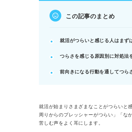
就活を完全に辞めることや、内定
この記事のまとめ
POINT：1日〜1週間程度は徹底
記事の該当箇所を見る
就活がつらいと感じる人はまず
就活がつらいと感じる原因
つらさを感じる原因別に対処法
就活がつらいと感じたときの対
就活に対して前向きになれるア
前向きになる行動を通してつら
就活がつらいときこその注意点
※AIの特性上、間違いが含まれている場合があ
就活が始まりさまざまなことがつらいと
周りからのプレッシャーがつらい」「な
苦しむ声をよく耳にします。