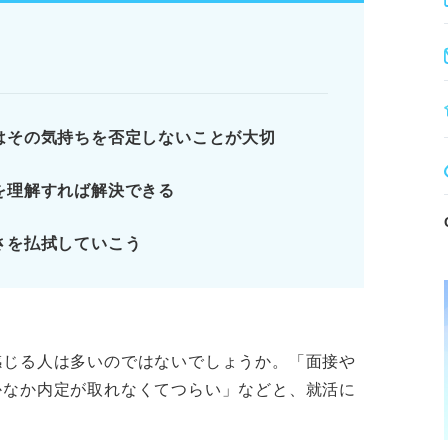
欲しさの乱れ打ちは避ける。
的に就活を忘れて休む。
はその気持ちを否定しないことが大切
を理解すれば解決できる
処法
クション
さを払拭していこう
ります。記事本文と併せてご確認ください。
感じる人は多いのではないでしょうか。「面接や
かなか内定が取れなくてつらい」などと、就活に