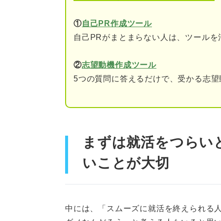
⑤面接が緊張してつらい
①
自己PR作成ツール
⑥選考に落ちたことが否
自己PRがまとまらない人は、ツールを
⑦内定が出ず焦ってつら
②
志望動機作成ツール
5つの質問に答えるだけで、受かる志望
⑧働きたくないため就活
⑨相談できる人がいなく
就活に対して前向きになれるア
まずは就活をつらい
①適度に休息を取る
いことが大切
②就活以外のことに没頭
③他の学生のSNSを見な
中には、「スムーズに就活を終えられる
④小さな目標を立てて成