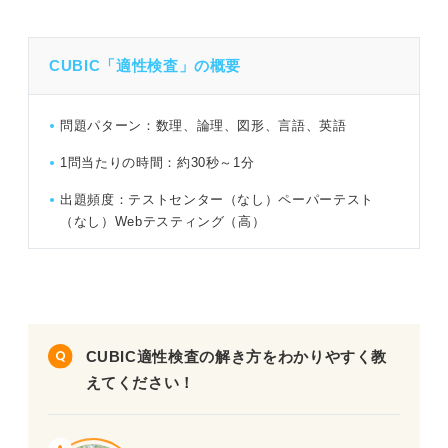
問題23（難易度：★★★☆☆）
CUBIC「適性検査」の概要
問題24（難易度：★★★☆☆）
問題を解く前に確認！ CUBICのコツ
問題25（難易度：★★★☆☆）
CUBIC練習問題25種類×2問｜高尾さんによる解き方の解
問題パターン：数理、論理、図形、言語、英語
説付き！
問題26（難易度：★★★☆☆）
1問当たりの時間：約30秒～1分
問題27（難易度：★★★☆☆）
問題1（難易度：★☆☆☆☆）
出題頻度：テストセンター（なし）ペーパーテスト
（なし）Webテスティング（高）
問題28（難易度：★★★☆☆）
問題2（難易度：★★☆☆☆）
問題29（難易度：★★★☆☆）
問題3（難易度：★★☆☆☆）
問題30（難易度：★★★☆☆）
問題4（難易度：★★☆☆☆）
問題31（難易度：★★★☆☆）
CUBIC適性検査の解き方をわかりやすく教
問題5（難易度：★★☆☆☆）
えてください！
問題32（難易度：★★★☆☆）
問題6（難易度：★★☆☆☆）
問題33（難易度：★★★☆☆）