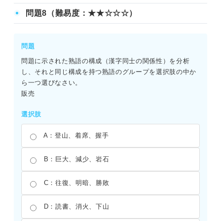
AとBの関係は「原料と加工品」である。チーズは牛乳を原
問題8（難易度：★★☆☆☆）
料として作られる。これと同様の関係をCとDに当てはめる
と、麦を原料として作られる加工品を選ぶことになる。選
択肢のうち、麦から作られるものはパンである。したがっ
問題
て、正解はBとなる。ほかの選択肢は植物としての分類や栽
問題に示された熟語の構成（漢字同士の関係性）を分析
培場所に関するものであり、加工品という関係には当ては
し、それと同じ構成を持つ熟語のグループを選択肢の中か
まらない。
ら一つ選びなさい。
販売
選択肢
A：登山、着席、握手
B：巨大、減少、岩石
C：往復、明暗、勝敗
D：読書、消火、下山