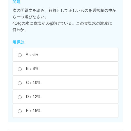
問題
数にまとめると、144×5/(6×15)となり、効率よく約分でき
次の問題文を読み、解答として正しいものを選択肢の中か
る。
ら一つ選びなさい。
414gの水に食塩が36g溶けている。この食塩水の濃度は
何%か。
選択肢
A：6%
B：8%
C：10%
D：12%
E：15%