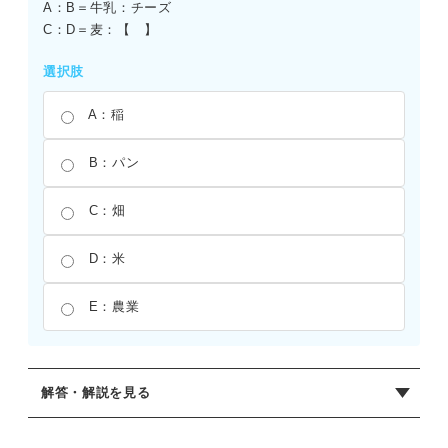
A：B＝牛乳：チーズ
C：D＝麦：【 】
選択肢
A：稲
B：パン
C：畑
D：米
E：農業
解答・解説を見る
正解：B