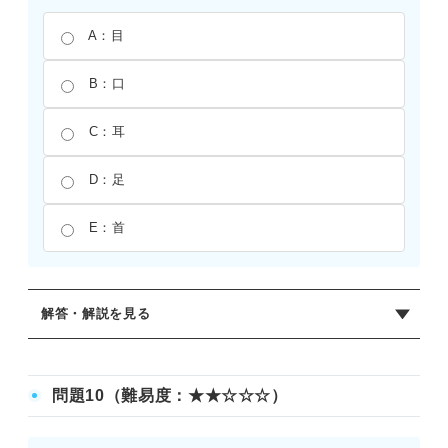
A：目
B：口
C：耳
D：足
E：首
解答・解説を見る
正解：C
「耳を貸す」は「相手の相談に乗ったり、意見を聞いたり
問題10（難易度：★★☆☆☆）
する」という意味の慣用句である。問題文は周囲の意見を
聞かない様子を表しているため、聴覚にかかわる「耳」が