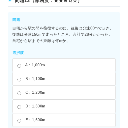
問題13（難易度：★★★☆☆）
た時間はx/4時間、復路にかかった時間はx/6時間となる。
「往路の時間＋復路の時間＝5時間」という関係から、x/4
＋x/6＝5という方程式が成り立つ。両辺に12をかけると、
問題
3x＋2x＝60となり、5x＝60からx＝12が導かれる。したが
自宅から駅の間を往復するのに、往路は分速60mで歩き、
って、求める距離は12kmとなる。
復路は分速150mで走ったところ、合計で28分かかった。
自宅から駅までの距離は何mか。
選択肢
A：1,000m
B：1,100m
C：1,200m
D：1,300m
E：1,500m