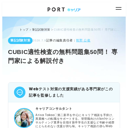
トップ
筆記試験対策
CUBIC適性検査の無料問題集50問！ 専門家による解説付き
筆記試験対策
記事の編集責任者：
熊野 公俊
2026.7.9
CUBIC適性検査の無料問題集50問！ 専
門家による解説付き
Webテスト対策の支援実績がある専門家がこの
記事を監修しました
キャリアコンサルタント
Arisa Takao〇第二新卒を中心にキャリア相談を手掛け、
異業種への転職をサポートする。管理職向けの1on1やコン
サルティング業界を目指す新卒学生の支援など年齢や経歴
にとらわれない支援が持ち味。キャリア相談の傍らWeb