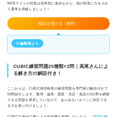
WEBテストの対策は効率的に進めながら、他の対策に力を入れ
問題28（難易度：★★★☆☆）
て選考を突破しましょう！
問題29（難易度：★★★☆☆）
模試を受ける（無料）
問題30（難易度：★★★☆☆）
編集部より
問題31（難易度：★★★☆☆）
問題32（難易度：★★★☆☆）
CUBIC練習問題25種類×2問｜高尾さんによ
問題33（難易度：★★★☆☆）
る解き方の解説付き！
問題34（難易度：★★★☆☆）
ここからは、CUBIC適性検査の練習問題を専門家の解説付きで
問題35（難易度：★★★☆☆）
50問紹介します。数理・論理・図形・言語・英語の5分野を網羅
できる問題を用意しているので、あらゆるパターンに対応でき
問題36（難易度：★★★★☆）
る力を身に付けましょう。
問題37（難易度：★★★★☆）
CUBICを初めて解く人や全体像を把握したい人は、「
問題を解