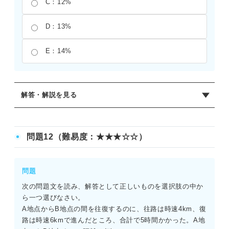
C：12%
D：13%
E：14%
解答・解説を見る
正解：B
濃度の公式にもとづき、67/(533＋67)×100を計算する。分
問題12（難易度：★★★☆☆）
母の食塩水全体は600gとなるため、67/600×100＝67/6＝
11.166……%となる。この値を「超えない最小の整数値
（端数を切り捨てた整数）」を求めるため、正解は11%と
問題
なる。計算の途中で分母を水だけの533gにしてしまうと、
次の問題文を読み、解答として正しいものを選択肢の中か
12.5%を超えてしまい、正しい答えにたどり着けない。
ら一つ選びなさい。
A地点からB地点の間を往復するのに、往路は時速4km、復
路は時速6kmで進んだところ、合計で5時間かかった。A地