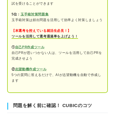
試を受けることができます
問題12（難易度：★★★☆☆）
5位：
玉手箱対策問題集
問題13（難易度：★★★☆☆）
玉手箱対策は頻出問題を活用して効率よく対策しましょう
問題14（難易度：★★★☆☆）
【本選考を控えている就活生必見！】
ツールを活用して選考通過率を上げよう！
問題15（難易度：★★★☆☆）
①
自己PR作成ツール
問題16（難易度：★★★☆☆）
自己PRが思いつかない人は、ツールを活用して自己PRを
完成させよう
問題17（難易度：★★★☆☆）
②
志望動機作成ツール
問題18（難易度：★★★☆☆）
5つの質問に答えるだけで、AIが志望動機を自動で作成し
ます
問題19（難易度：★★★☆☆）
問題20（難易度：★★★☆☆）
問題21（難易度：★★★☆☆）
問題を解く前に確認！ CUBICのコツ
問題22（難易度：★★★☆☆）