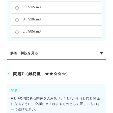
C：512cm3
D：539cm3
E：585cm3
解答・解説を見る
正解：B
まず、それぞれの立方体の体積を計算する。一辺が8cmの
問題7（難易度：★★☆☆☆）
立方体は、8×8×8＝512cm3となる。次に、一辺が3cmの立
方体は、3×3×3＝27cm3となる。これらの体積の差を求め
ると、512-27＝485cm3となる。計算過程において、8の3
問題
乗や3の3乗を正確におこなうことが重要である。また、引
AとBの間にある関係を読み取り、CとDがそれと同じ関係
き算の際の繰り下がりミスにも気を付ける。
になるように、空欄に当てはまるものとして正しいものを
一つ選びなさい。