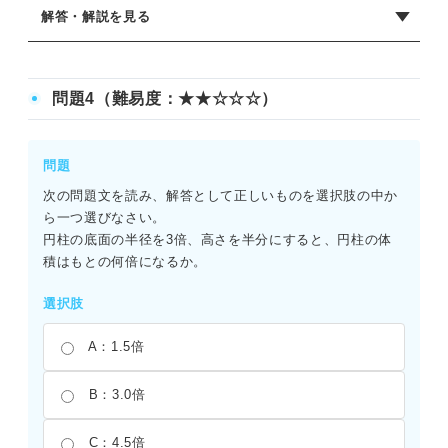
解答・解説を見る
正解：B
食塩水の濃度を求めるには、食塩の質量を食塩水全体の質
問題4（難易度：★★☆☆☆）
量（水＋食塩）で割る必要がある。本問では、36/(414＋
36)×100＝36/450×100＝8となる。よって、正解は8%であ
る。分母を水の質量である414gのみにして計算すると、お
問題
よそ8.7%という誤った数値が導き出されるため注意が必要
次の問題文を読み、解答として正しいものを選択肢の中か
である。
ら一つ選びなさい。
円柱の底面の半径を3倍、高さを半分にすると、円柱の体
積はもとの何倍になるか。
選択肢
A：1.5倍
B：3.0倍
C：4.5倍