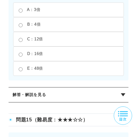
A：3倍
B：4倍
C：12倍
D：16倍
E：48倍
解答・解説を見る
正解：C
もとの半径をr、高さをhとすると、もとの円錐の底面積は
問題15（難易度：★★★☆☆）
r×r×円周率=r^2×円周率となる。半径を4倍にすると、底面
積の部分は4r×4r×円周率＝16r^2×円周率となり、16倍の変
化が生じる。もとの高さをhとすると、変化後の高さは