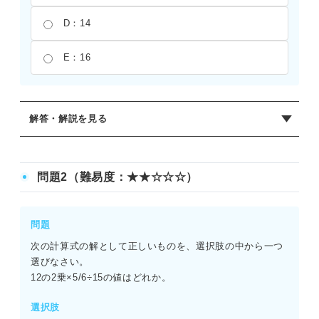
問題48（難易度：★★★★☆）
D：14
問題49（難易度：★★★★☆）
E：16
問題50（難易度：★★★★☆）
CUBICを対策する際のポイント
解答・解説を見る
正解：C
与式は54×16/9÷8となる。まず、54×16/9を計算すると、54
問題2（難易度：★★☆☆☆）
と分母の9が約分できて6×16＝96となる。次に、この値を8
で割るため、96÷8＝12となる。あるいは、すべての項を一
つの分数としてまとめて、54×16÷(9×8)としても、同様に
問題
12が導き出せる。
次の計算式の解として正しいものを、選択肢の中から一つ
選びなさい。
12の2乗×5/6÷15の値はどれか。
選択肢