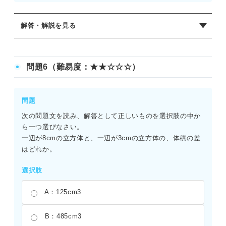
解答・解説を見る
正解：D
立方体の体積は「一辺×一辺×一辺」で求められる。一辺が
問題6（難易度：★★☆☆☆）
6cmの立方体の体積は、6×6×6＝216cm3となる。一方、一
辺が4cmの立方体の体積は、4×4×4＝64cm3となる。これ
らの差を求めると、216-64＝152cm3となる。一辺の長さの
問題
差である2cmを3乗して8cm3と答えてしまうミスに注意が
次の問題文を読み、解答として正しいものを選択肢の中か
必要である。
ら一つ選びなさい。
一辺が8cmの立方体と、一辺が3cmの立方体の、体積の差
はどれか。
選択肢
A：125cm3
B：485cm3