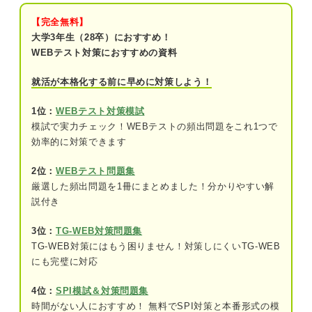
方の解説付き！
【完全無料】
問題1（難易度：★☆☆☆☆）
大学3年生（28卒）におすすめ！
WEBテスト対策におすすめの資料
問題2（難易度：★★☆☆☆）
就活が本格化する前に早めに対策しよう！
問題3（難易度：★★☆☆☆）
1位：
WEBテスト対策模試
問題4（難易度：★★☆☆☆）
模試で実力チェック！WEBテストの頻出問題をこれ1つで
問題5（難易度：★★☆☆☆）
効率的に対策できます
問題6（難易度：★★☆☆☆）
2位：
WEBテスト問題集
厳選した頻出問題を1冊にまとめました！分かりやすい解
問題7（難易度：★★☆☆☆）
説付き
問題8（難易度：★★☆☆☆）
3位：
TG-WEB対策問題集
TG-WEB対策にはもう困りません！対策しにくいTG-WEB
問題9（難易度：★★☆☆☆）
にも完璧に対応
問題10（難易度：★★☆☆☆）
4位：
SPI模試＆対策問題集
時間がない人におすすめ！ 無料でSPI対策と本番形式の模
問題11（難易度：★★★☆☆）