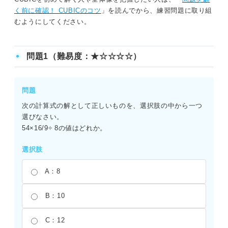
く前に確認！ CUBICのコツ
」を読んでから、練習問題に取り組
問題38（難易度：★★★★☆）
むようにしてください。
問題39（難易度：★★★★☆）
問題1（難易度：★☆☆☆☆）
問題40（難易度：★★★★☆）
問題41（難易度：★★★★☆）
問題
問題42（難易度：★★★★☆）
次の計算式の解として正しいものを、選択肢の中から一つ
選びなさい。
問題43（難易度：★★★★☆）
54×16/9÷ 8の値はどれか。
問題44（難易度：★★★★☆）
選択肢
問題45（難易度：★★★★☆）
A：8
問題46（難易度：★★★★☆）
B：10
問題47（難易度：★★★★☆）
C：12