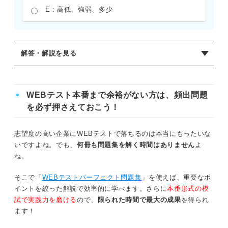
E：高低、強弱、多少
解答・解説を見る
正解：C
問題の「販売」は、「売る」と「買う」という反対の意味
WEBテスト本番まで余裕がない方は、頻出問題
を持つ漢字を組み合わせた熟語である。選択肢を分析する
を必ず押さえておこう！
と、Aは下の字が上の字の目的語になる関係、Bは似た意味
の字の組み合わせである。Cの「往復（行く・帰る）」「明
志望度の高い企業にWEBテストで落ちるのは本当にもったいな
暗（明るい・暗い）」「勝敗（勝つ・負ける）」は、すべ
いですよね。でも、
何冊も問題集を解く時間はありません
よ
て反対の意味を並べた構成であるため、これが正解とな
ね。
る。熟語を一つずつ訓読みして関係性をとらえることが大
切である。
そこで「
WEBテストパーフェクト問題集
」を使えば、重要なポ
イントを絞った解説で効率的に学べます。さらに
本番形式の模
試で実践力を磨ける
ので、
限られた時間で最大の成果
を得られ
ます！