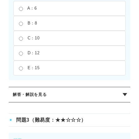
A：6
B：8
C：10
D：12
E：15
解答・解説を見る
正解：B
与式は144×5/6÷15となる。まず、144×5/6を計算すると、
問題3（難易度：★★☆☆☆）
144と分母の6が約分できて24×5＝120となる。次に、この
値を15で割るため、120÷15＝8となる。二乗の計算が含ま
れるため、計算ミスに注意が必要。すべての項を一つの分