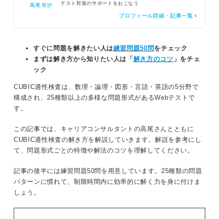
テスト対策のサポートをおこなう
高尾 有沙
プロフィール詳細・記事一覧 >
すぐに問題を解きたい人は
練習問題50問
をチェック
まずは解き方から知りたい人は「
解き方のコツ
」をチェ
ック
CUBIC適性検査は、数理・論理・図形・言語・英語の5分野で
構成され、25種類以上の多様な問題形式があるWebテストで
す。
この記事では、キャリアコンサルタントの高尾さんとともに
CUBIC適性検査の解き方を解説していきます。解説を参考にし
て、問題形式ごとの特徴や解法のコツを理解してください。
記事の後半には練習問題50問を用意しています。25種類の問題
パターンに慣れて、制限時間内に効率的に解く力を身に付けま
しょう。