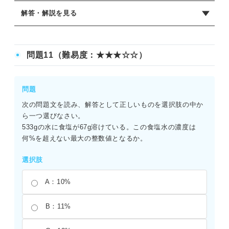
解答・解説を見る
正解：A
「so as to〜」は「〜するために」という目的を表す熟語
問題11（難易度：★★★☆☆）
である。文全体では「サラは締め切り前にプレゼンテーシ
ョンを終わらせるため、夜遅くまで勉強することにした」
という意味になる。目的を表すほかの表現である「in order
問題
to」と同様の使い方をするが、ここでは直後に「as to」が
次の問題文を読み、解答として正しいものを選択肢の中か
続いているため、「so」を選択するのが最も適切である。
ら一つ選びなさい。
533gの水に食塩が67g溶けている。この食塩水の濃度は
何%を超えない最大の整数値となるか。
選択肢
A：10%
B：11%