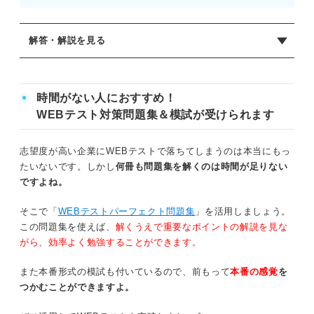
解答・解説を見る
正解：C
求める距離をxmとおく。往路の時間はx/60分、復路の時間
時間がない人におすすめ！
はx/150分である。合計時間が28分であることから、x/60＋
WEBテスト対策問題集＆模試が受けられます
x/150＝28の方程式を立てる。最小公倍数である300を両辺
にかけると、5x＋2x＝28×300となり、7x＝8,400が導かれ
志望度が高い企業にWEBテストで落ちてしまうのは本当にもっ
る。これを解くとx＝1,200となる。速さの単位が分速であ
たいないです。しかし
何冊も問題集を解くのは時間が足りない
るため、そのまま計算をおこなえば良い。
ですよね。
そこで「
WEBテストパーフェクト問題集
」を活用しましょう。
この問題集を使えば、
解くうえで重要なポイントの解説を見な
がら、効率よく勉強することができます。
また本番形式の模試も付いているので、前もって
本番の感覚
を
つかむことができますよ。