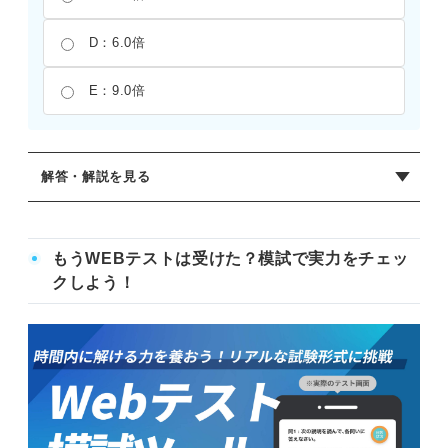
D：6.0倍
E：9.0倍
解答・解説を見る
正解：C
円柱の体積は、底面積×高さで求められる。底面の半径が3
もうWEBテストは受けた？模試で実力をチェッ
倍になると、底面積は3の2乗で9倍になる。そこに0.5倍の
クしよう！
高さが掛け合わせられるため、9×0.5＝4.5となる。したが
って、体積はもとの4.5倍になることがわかる。半径の変化
だけを追うのではなく、高さの変化も合わせて考慮するこ
とが正解を導くために必要である。計算の過程で、累乗の
処理と小数の扱いを間違えないように注意したい。