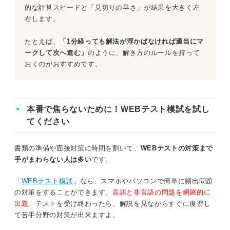
問題45（難易度：★★★★☆）
的な計算スピードと「見切りの早さ」が結果を大きく左
右します。
問題18（難易度：★★★☆☆）
問題46（難易度：★★★★☆）
たとえば、
「1分経っても解法が浮かばなければ適当にマ
問題19（難易度：★★★☆☆）
問題47（難易度：★★★★☆）
ークして次へ進む」
のように、解き方のルールを持って
おくのがおすすめです。
問題48（難易度：★★★★☆）
問題20（難易度：★★★☆☆）
問題49（難易度：★★★★☆）
問題21（難易度：★★★☆☆）
問題50（難易度：★★★★☆）
本番で焦らないために！WEBテスト模試を試し
問題22（難易度：★★★☆☆）
てください
CUBICを対策する際のポイント
問題23（難易度：★★★☆☆）
書類の準備や面接対策に時間を割いて、
WEBテストの対策まで
問題24（難易度：★★★☆☆）
手がまわらない人は多い
です。
問題25（難易度：★★★☆☆）
「
WEBテスト模試
」なら、スマホやパソコンで簡単に頻出問題
の対策をすることができます。
言語と非言語の問題を網羅的に
問題26（難易度：★★★☆☆）
出題
。テストを受け終わったら、解説を見ながらすぐに復習し
て苦手分野の対策が出来ますよ。
問題27（難易度：★★★☆☆）