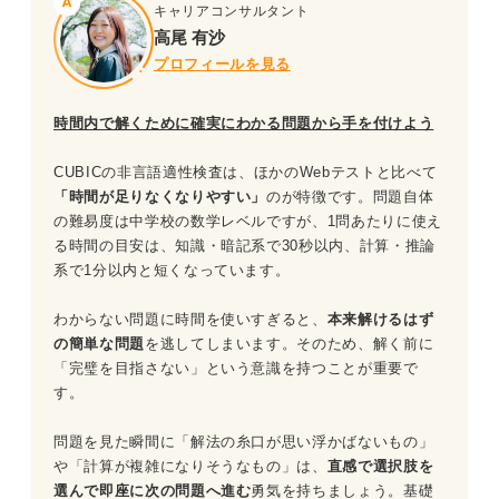
問題7（難易度：★★☆☆☆）
キャリアコンサルタント
問題34（難易度：★★★☆☆）
高尾 有沙
問題8（難易度：★★☆☆☆）
問題35（難易度：★★★☆☆）
プロフィールを見る
問題9（難易度：★★☆☆☆）
問題36（難易度：★★★★☆）
時間内で解くために確実にわかる問題から手を付けよう
問題37（難易度：★★★★☆）
問題10（難易度：★★☆☆☆）
CUBICの非言語適性検査は、ほかのWebテストと比べて
「時間が足りなくなりやすい」
のが特徴です。問題自体
問題38（難易度：★★★★☆）
問題11（難易度：★★★☆☆）
の難易度は中学校の数学レベルですが、1問あたりに使え
問題39（難易度：★★★★☆）
る時間の目安は、知識・暗記系で30秒以内、計算・推論
問題12（難易度：★★★☆☆）
系で1分以内と短くなっています。
問題40（難易度：★★★★☆）
問題13（難易度：★★★☆☆）
わからない問題に時間を使いすぎると、
本来解けるはず
問題41（難易度：★★★★☆）
の簡単な問題
を逃してしまいます。そのため、解く前に
問題14（難易度：★★★☆☆）
「完璧を目指さない」という意識を持つことが重要で
問題42（難易度：★★★★☆）
す。
問題15（難易度：★★★☆☆）
問題43（難易度：★★★★☆）
問題を見た瞬間に「解法の糸口が思い浮かばないもの」
問題16（難易度：★★★☆☆）
問題44（難易度：★★★★☆）
や「計算が複雑になりそうなもの」は、
直感で選択肢を
選んで即座に次の問題へ進む
勇気を持ちましょう。基礎
問題17（難易度：★★★☆☆）