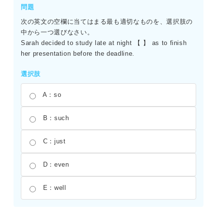
正しい。ほかの選択肢である「目を貸す（見る手助けをす
問題
る）」や「首を貸す（命を差し出す）」などは、この文脈
次の英文の空欄に当てはまる最も適切なものを、選択肢の
では適切ではない。
中から一つ選びなさい。
Sarah decided to study late at night 【 】 as to finish
her presentation before the deadline.
選択肢
A：so
B：such
C：just
D：even
E：well