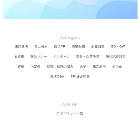
Category
書類選考
自己分析
自己PR
志望動機
面接対策
GD・GW
面接後
就活マナー
インターン
業界・企業研究
筆記試験対策
資格
内定後
就職・転職の悩み
既卒
第二新卒
その他
就活Q&A
SPI練習問題
Adviser
アドバイザー一覧