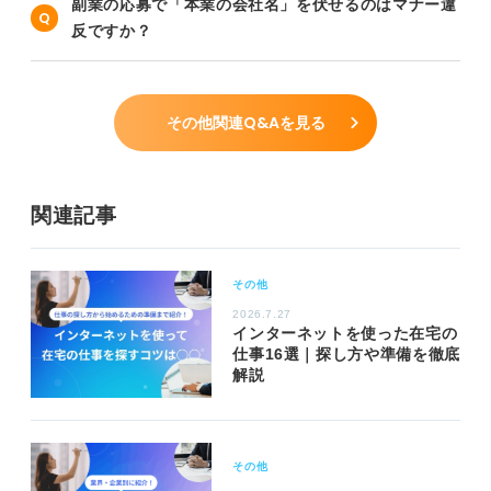
副業の応募で「本業の会社名」を伏せるのはマナー違
反ですか？
その他関連Q&Aを見る
関連記事
その他
2026.7.27
インターネットを使った在宅の
仕事16選｜探し方や準備を徹底
解説
その他