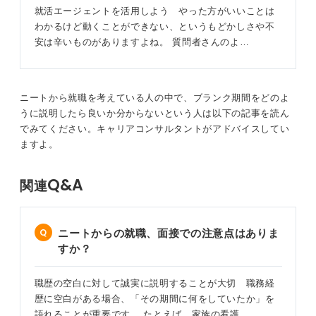
めて社会との接点を持った、何らかのスキルを習得しよ
就活エージェントを活用しよう やった方がいいことは
0
うと努力したなど、前向きな行動を具体的に示すことが
わかるけど動くことができない、というもどかしさや不
大切です。
安は辛いものがありますよね。 質問者さんのよ…
現在も社会復帰を検討中という段階であれば、過去にそ
の期間で資格取得やボランティア活動をおこなったこと
が採用につながったケースもあるので、外に出られる状
ニートから就職を考えている人の中で、ブランク期間をどのよ
況であれば実践してみるのも良いと思います。
うに説明したら良いか分からないという人は以下の記事を読ん
でみてください。キャリアコンサルタントがアドバイスしてい
自分の希望条件は持ちつつも、すべてをかなえようとす
ますよ。
るのではなく、譲れない要件以外においてはまず「実際
に就職する」こと自体を重視するのがおすすめです。
Q&A
関連
0
ニートからの就職、面接での注意点はありま
すか？
職歴の空白に対して誠実に説明することが大切 職務経
歴に空白がある場合、「その期間に何をしていたか」を
語れることが重要です。 たとえば、家族の看護…