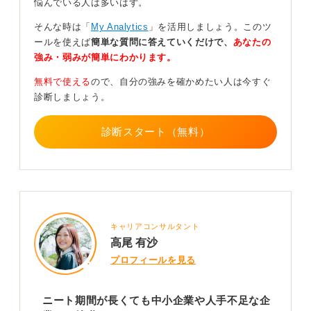
悩んでいる人は多いはず。
そのうえで、3つのポイントを挙げます。
そんな時は「
My Analytics
」を活用しましょう。このツ
ールを使えば
簡単な質問に答えていくだけで、
あなたの
①業界
強み・弱みが簡単にわかります。
無料で使える
ので、自分の強みを確かめたい人は今すぐ
まず1つ目は、就職できそうな業界についてです。
診断しましょう。
アルバイト経験があるということなので、そちらの業界
に準ずる企業をピックアップするとよいでしょう。
診断スタート（無料）
たとえば、飲食店でのアルバイト経験であれば、飲食業
界の正社員を募集している企業をリサーチするといった
イメージです。
②書類
キャリアコンサルタント
高尾 有沙
2つ目は、書類作成についてです。
プロフィールを見る
10年間の間に、1つのアルバイト先で勤続している場合
は、「継続力」をアピールします。
ニート期間が長くても中小企業や人手不足な企
また、いくつかの職を転々としている場合には、後輩の