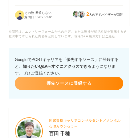
くいくイメージがわかず不安を感じています。
その他 回答しない
2
同じような状況から就職を成功させた方はいますか？
人のアドバイザーが回答
質問日：
2025/6/2
そもそも、ニートの期間が長くても就職できる企業とか
※質問は、エントリーフォームからの内容、または弊社が就活相談を実施する過
ってあるのでしょうか。こういうことは頭に入れてお
程の中で寄せられた内容を公開しています。就活Q&A 編集方針は
こちら
け、といったアドバイスがあればほしいです。
GoogleでPORTキャリアを「優先するソース」に登録する
と、
知りたいQ&Aへすぐにアクセスできる
ようになりま
す。ぜひご登録ください。
優先ソースに登録する
国家資格キャリアコンサルタント／メンタル
心理カウンセラー
百田 千穂