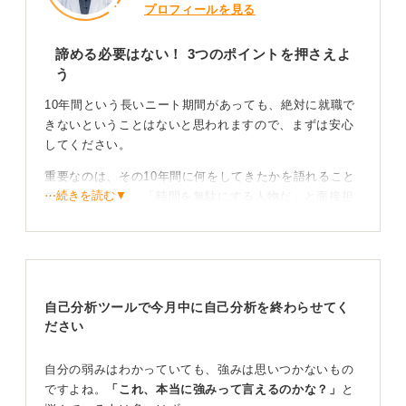
プロフィールを見る
諦める必要はない！ 3つのポイントを押さえよ
う
10年間という長いニート期間があっても、絶対に就職で
きないということはないと思われますので、まずは安心
してください。
重要なのは、その10年間に何をしてきたかを語れること
⋯続きを読む▼
です。なぜなら、「時間を無駄にする人物だ」と面接担
当者に感じさせないためです。
正社員の経験が無くても、アルバイトで実績を上げてき
た、語学を学ぶために留学をしてきたなど、明確な内容
があれば高評価に繋がる可能性が高いといえるでしょ
自己分析ツールで今月中に自己分析を終わらせてく
う。
ださい
くれぐれも注意したいのは、10年間の説明がグダグダに
なってしまうこと。事前に十分なシミュレーションをお
自分の弱みはわかっていても、強みは思いつかないもの
こない、あなたの過ごした10年間に自信と誇りを持っ
ですよね。
「これ、本当に強みって言えるのかな？」
と
て、履歴書の提出も面接も取り組んでみてください。