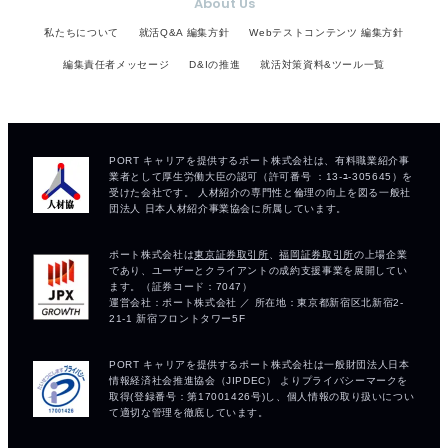
About Us
私たちについて
就活Q&A 編集方針
Webテストコンテンツ 編集方針
編集責任者メッセージ
D&Iの推進
就活対策資料&ツール一覧