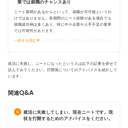
業では就職のチャンスあり
指導経験や売り上げに貢献した経験など「指導力」や
「マーケティング力」など、実際の行動に対する内容を
ニート期間があるからといって、就職が不可能というわ
アピールするとよいでしょう。
けではありません。長期間のニート経験がある場合でも
就職成功例は多くあり、特に中小企業や人手不足の業界
では可能性があります。
③面接
⋯続きを読む▼
しかし、企業側は空白期間に対して懸念を持つ可能性は
3つ目は、面接対応です。
考えられるため、その期間をどう説明し、現在の就労意
欲をどう示すかが重要になります。
間違いなく、ニートだった期間についての質問があると
思います。
ブランク期間を説明する際は、「ニートになった理由」
就活に失敗し、ニートになったという人は以下の記事を併せて
や「資格の勉強や趣味などニート期間中に自分なりに取
読んでみてください。打開策についてのアドバイスを紹介して
その際には、下を向いたり、小声になったりせず、堂々
り組んだこと」を正直に話すことが大切です。
います。
と回答しましょう。
社会的に見栄えの良いものである必要はありません。そ
なぜ、ニートの期間があったのか質問の内容からは解り
Q&A
関連
のうえで、「今はもうニート状態ではない」ということ
かねるのですが、10年間のうちで何かしら語れることが
を具体的に示す必要があります。
あるはずです。
それらを見つけ、自信を持って伝えてみてください。
誠実な姿勢で今の自分を評価してもらうことが大切
就活に失敗してしまい、現在ニートです。現
状を打開するためのアドバイスをください。
正社員の夢が叶うよう応援しています。
たとえば、資格取得の勉強をしていた、アルバイトを始