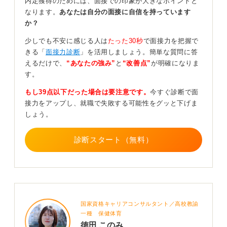
内定獲得のためには、面接での印象が大きなポイントと
なります。
あなたは自分の面接に自信を持っています
入社後に採用理由を聞くのはあり！ 自分の評価を成
か？
長の糧にしよう
少しでも不安に感じる人は
たった30秒
で面接力を把握で
きる「
面接力診断
」を活用しましょう。簡単な質問に答
最終的には、やはり人柄が伝わったのではないでしょう
えるだけで、
“あなたの強み”
と
“改善点”
が明確になりま
か。自身のことをそのように評価しても良いと思いま
す。
す。
もし39点以下だった場合は要注意です。
今すぐ診断で面
もし気になるようでしたら、入社後に 「面接ではボロボ
接力をアップし、就職で失敗する可能性をグッと下げま
ロだったと感じていたのですが、どのような点を評価し
しょう。
ていただけたのでしょうか？」 と素直に聞いてみるのも
良いでしょう。
診断スタート（無料）
私自身も実際に聞かれたことがあり、入社した人であれ
ば、評価ポイントを伝えることもありました。
そうすれば、企業から求められている点が明確になり、
入社後の頑張りにもつながるはずです。素直に聞くの
は、意外とありだと思います。
国家資格キャリアコンサルタント／高校教諭
一種 保健体育
2
徳田 このみ