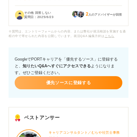
終わった後は、本当に落ち込んでいたのですが、なぜか
合格通知をいただきました。面接官は何を見て判断して
その他 回答しない
2
いたのでしょうか？
人のアドバイザーが回答
質問日：
2025/6/23
今後、さらに良い面接をするためには、今回の経験から
※質問は、エントリーフォームからの内容、または弊社が就活相談を実施する過
どのような点を振り返るべきか、プロの視点からアドバ
程の中で寄せられた内容を公開しています。就活Q&A 編集方針は
こちら
イスをいただけると嬉しいです。
GoogleでPORTキャリアを「優先するソース」に登録する
と、
知りたいQ&Aへすぐにアクセスできる
ようになりま
す。ぜひご登録ください。
優先ソースに登録する
ベストアンサー
キャリアコンサルタント／むらや社労士事務