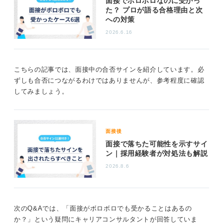
面接でボロボロなのに受かっ
た？ プロが語る合格理由と次
また、自身が「ボロボロだった」と感じていても、相手
への対策
からみたら「普通だった」というパターンも考えられま
2026.6.16
す。
あまり気にしすぎる必要はありませんが、今後に活かし
ていくためには、自身が「ボロボロだった」と思う部分
こちらの記事では、面接中の合否サインを紹介しています。必
を具体的に振り返ることが必要です。今回うまく話せな
ずしも合否につながるわけではありませんが、参考程度に確認
かった部分を重点的に練習することで、納得のいく対応
してみましょう。
ができるようになるでしょう。
0
面接後
面接で落ちた可能性を示すサイ
ン｜採用経験者が対処法も解説
2026.8.6
次のQ&Aでは、「面接がボロボロでも受かることはあるの
か？」という疑問にキャリアコンサルタントが回答していま