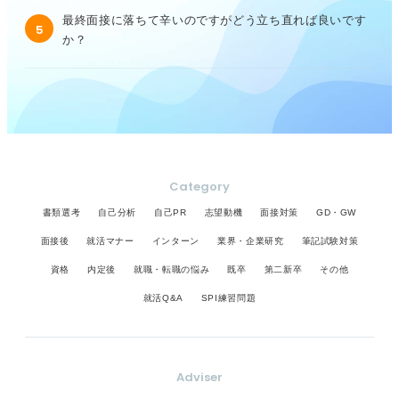
最終面接に落ちて辛いのですがどう立ち直れば良いです
5
か？
Category
書類選考
自己分析
自己PR
志望動機
面接対策
GD・GW
面接後
就活マナー
インターン
業界・企業研究
筆記試験対策
資格
内定後
就職・転職の悩み
既卒
第二新卒
その他
就活Q&A
SPI練習問題
Adviser