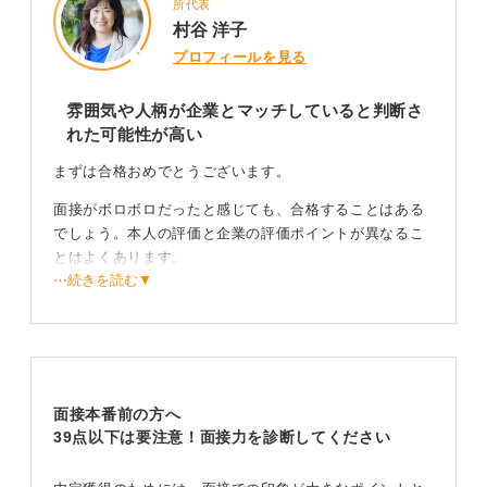
所代表
村谷 洋子
プロフィールを見る
雰囲気や人柄が企業とマッチしていると判断さ
れた可能性が高い
まずは合格おめでとうございます。
面接がボロボロだったと感じても、合格することはある
でしょう。本人の評価と企業の評価ポイントが異なるこ
とはよくあります。
⋯続きを読む▼
話し方よりも、その人の持つ雰囲気やカルチャーフィッ
ト、つまり 「この人は自社に合っているな」 「この部
署でこの仕事をしてもらうのに適切だな」 といった点を
評価している可能性があるということです。
中途採用であればポテンシャルよりも即戦力を期待して
面接本番前の方へ
いるため、なおさらでしょう。また、複数の候補者がい
39点以下は要注意！面接力を診断してください
るなかで比較検討した結果、というケースも多いと思い
ます。