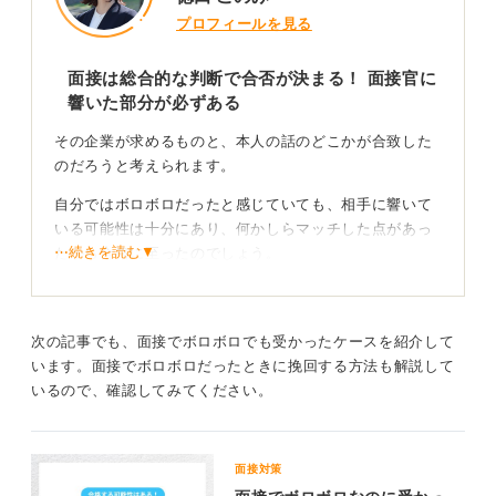
プロフィールを見る
面接は総合的な判断で合否が決まる！ 面接官に
響いた部分が必ずある
その企業が求めるものと、本人の話のどこかが合致した
のだろうと考えられます。
自分ではボロボロだったと感じていても、相手に響いて
いる可能性は十分にあり、何かしらマッチした点があっ
⋯続きを読む▼
たから合格に至ったのでしょう。
自分が納得できていない部分を振り返り次回以降に
活かそう
次の記事でも、面接でボロボロでも受かったケースを紹介して
います。面接でボロボロだったときに挽回する方法も解説して
面接は一度で終わるわけではなく、複数の面接官の評価
いるので、確認してみてください。
や書類選考の内容も加味されるため、一つの面接だけで
すべてが判断されるわけではありません。
そのため、最終面接までの選考であなたの良さは十分に
面接対策
伝わっていた可能性が高いです。