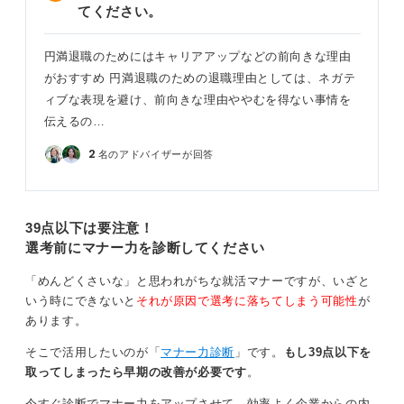
てください。
円満退職のためにはキャリアアップなどの前向きな理由
がおすすめ 円満退職のための退職理由としては、ネガテ
ィブな表現を避け、前向きな理由ややむを得ない事情を
伝えるの…
2
名のアドバイザーが回答
39点以下は要注意！
選考前にマナー力を診断してください
「めんどくさいな」と思われがちな就活マナーですが、いざと
いう時にできないと
それが原因で選考に落ちてしまう可能性
が
あります。
そこで活用したいのが「
マナー力診断
」です。
もし39点以下を
取ってしまったら早期の改善が必要です
。
今すぐ診断でマナー力をアップさせて、効率よく企業からの内