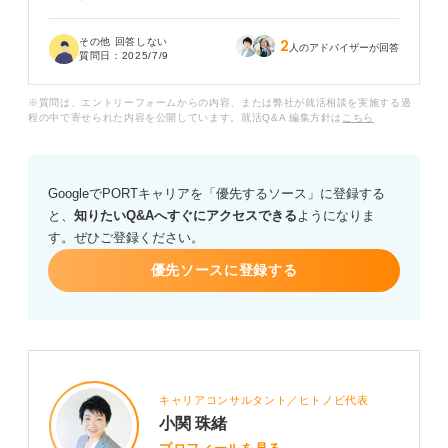
会社側が引き止めづらいとされる理由にはどんなものが
その他 回答しない
2
あるのでしょうか？
人のアドバイザーが回答
質問日：
2025/7/9
また、引き止められないようにするための伝え方や態度
※質問は、エントリーフォームからの内容、または弊社が就活相談を実施する過
についても、工夫できる点があれば教えていただきたい
程の中で寄せられた内容を公開しています。就活Q&A 編集方針は
こちら
です。
GoogleでPORTキャリアを「優先するソース」に登録する
と、
知りたいQ&Aへすぐにアクセスできる
ようになりま
す。ぜひご登録ください。
優先ソースに登録する
キャリアコンサルタント／ヒトノビ代表
小関 珠緒