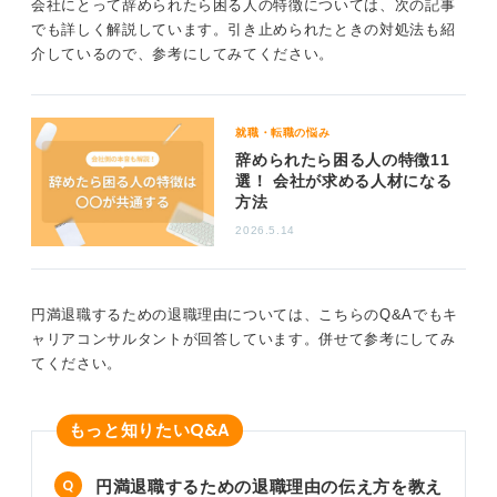
やむを得ない理由と退職意向の固さを伝えよう
会社にとって辞められたら困る人の特徴については、次の記事
でも詳しく解説しています。引き止められたときの対処法も紹
介しているので、参考にしてみてください。
退職の意思を伝える際には、いくつかの工夫をすること
で、よりスムーズな手続きが期待できます。
まず、個人的かつ会社が介入できない理由を伝えること
就職・転職の悩み
が有効です。これにより、会社側も反論の余地が少なく
辞められたら困る人の特徴11
なります。
選！ 会社が求める人材になる
方法
そして、はっきりと「再考の余地がない」という意思を
伝えることも重要です。曖昧な態度では、会社側に引き
2026.5.14
止めの期待を持たせてしまう可能性があります。
もし、会社側が執拗に引き止めようとする場合は、「次
円満退職するための退職理由については、こちらのQ&Aでもキ
のキャリアもすでに決まっている」などと伝えるのも一
ャリアコンサルタントが回答しています。併せて参考にしてみ
つの方法です。これにより、本人の決意が固いことを明
てください。
確に示せます。
0
Q&A
もっと知りたい
円満退職するための退職理由の伝え方を教え