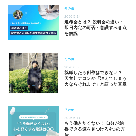
その他
2026.5.14
選考会とは？ 説明会の違い・
即日内定の可否・意識すべき点
を解説
その他
2026.6.5
就職したら創作はできない？
天竜川ナコンが「消えてしまう
火ならそれまで」と語った真意
その他
2026.5.14
もう働きたくない！ 自分が納
得できる道を見つける4つの方
法