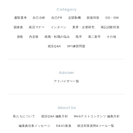
Category
書類選考
自己分析
自己PR
志望動機
面接対策
GD・GW
面接後
就活マナー
インターン
業界・企業研究
筆記試験対策
資格
内定後
就職・転職の悩み
既卒
第二新卒
その他
就活Q&A
SPI練習問題
Adviser
アドバイザー一覧
About Us
私たちについて
就活Q&A 編集方針
Webテストコンテンツ 編集方針
編集責任者メッセージ
D&Iの推進
就活対策資料&ツール一覧