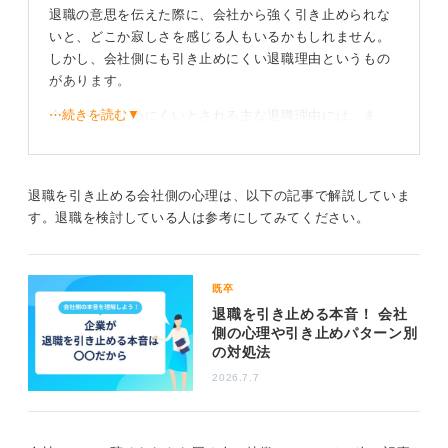
退職の意思を伝えた際に、会社から強く引き止められな
いと、どこか寂しさを感じる人もいるかもしれません。
しかし、会社側にも引き止めにくい退職理由というもの
があります。
⋯続きを読む▼
会社が引き止めにくいとされる主な退職理由には、ま
ず、家族の介護や結婚といった個人的なライフイベント
が挙げられます。特に、転居をともなうような場合は、
会社としても本人の意思を尊重せざるをえない状況で
退職を引き止める会社側の心理は、以下の記事で解説していま
す。
す。退職を検討している人は参考にしてみてください。
次に、健康上の理由も引き止めが難しいケースです。
日々の通勤や勤務時間が、本人の健康に悪影響を及ぼし
ていると判断される場合、会社は個人の健康を最優先に
既卒
考える必要があります。
退職を引き止める本音！ 会社
側の心理や引き止めパターン別
さらに、キャリアチェンジもその一つです。現職とはま
の対処法
ったく異なる業界や職種へ挑戦したいという明確な意思
2026.7.7
がある場合、その前向きな決断を会社が無理に引き止め
ることは難しいです。