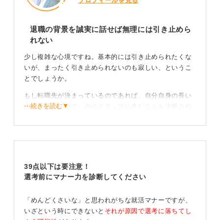
プロフィールを見る
退職の背景を誠実に話せば無理には引き止めら
れない
少し複雑な心境ですね。基本的には引き止められたくな
いが、まったく引き止められないのも寂しい、というこ
とでしょうか。
もし転職先が決まっているのであれば、自分自身の長い
⋯続きを読む▼
人生設計のなかで、次のステップに進むことを決断され
たのだと思います。
その「なぜ次のステージに進みたいのか」「そこで何を
得たいのか」といった自身のキャリアプランや将来像を
誠実に伝えれば、会社側も無理に引き止めることはしな
39点以下は要注意！
いでしょう。個人の人生の選択に対して、会社が責任を
選考前にマナー力を診断してください
取れるわけではありません。
ネガティブな理由はNG！ 将来についての考えを伝え
「めんどくさいな」と思われがちな就活マナーですが、
よう
いざという時にできないと
それが原因で選考に落ちてし