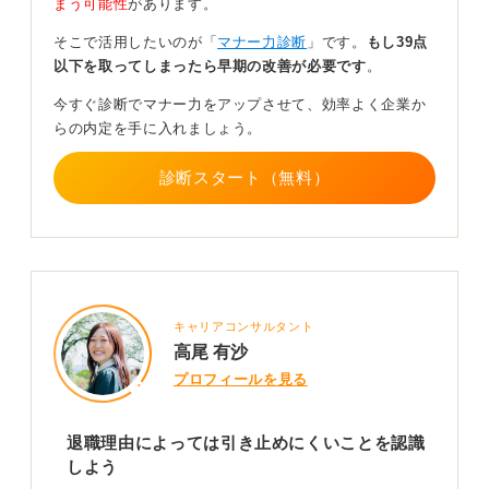
まう可能性
があります。
一時の感情や、今の職場が嫌だからといった理由ではな
そこで活用したいのが「
マナー力診断
」です。
もし39点
く、真剣に考え抜いたうえでの決断であることを伝えれ
以下を取ってしまったら早期の改善が必要です
。
ば、引き止めに合う可能性は低いと思います。
今すぐ診断でマナー力をアップさせて、効率よく企業か
長い人生で見たときに、どのようなプランを想定してい
らの内定を手に入れましょう。
るのかということを伝えれば、一方的な引き止めにはな
りにくいということですね。その場の好き嫌いで決めた
診断スタート（無料）
ことではない、ということをしっかりと伝えることが大
切です。
0
キャリアコンサルタント
高尾 有沙
プロフィールを見る
退職理由によっては引き止めにくいことを認識
しよう