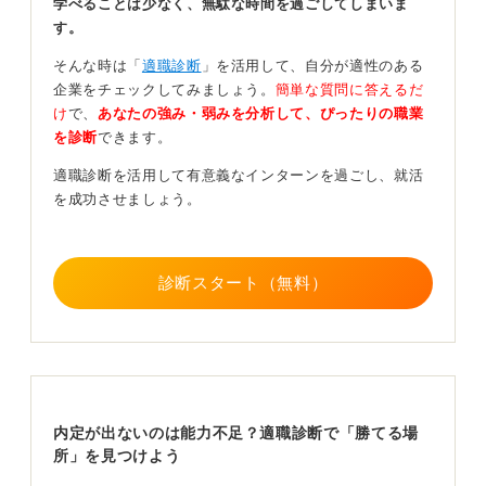
学べることは少なく、無駄な時間を過ごしてしまいま
す。
この状況でまずやるべきことは、その仕事で求められる
そんな時は「
適職診断
」を活用して、自分が適性のある
能力と、自身の得意・不得意を改めて冷静に分析し、ど
企業をチェックしてみましょう。
簡単な質問に答えるだ
こに「ズレ」があるのかを突き止めることでしょう。そ
け
で、
あなたの強み・弱みを分析して、ぴったりの職業
のうえで、もしその「ズレ」が許容範囲であれば、意識
を診断
できます。
して行動を合わせてみるのも一つの手だと思います。
適職診断を活用して有意義なインターンを過ごし、就活
一社にこだわりすぎるのはNG！ 自分に合った企業は
を成功させましょう。
ほかにある可能性も
しかし、より重要なのは、その一社に固執せず、視野を
診断スタート（無料）
広げてほかの企業にも目を向けることです。
ほかの選択肢を見ることで、現在のインターン先を客観
的に評価できたり、自分にもっと合う企業が見つかった
りする可能性は大いにあります。
この経験を「失敗」ととらえず、より自分に合ったキャ
内定が出ないのは能力不足？適職診断で「勝てる場
リアを見つけるための貴重なデータとして活用しましょ
所」を見つけよう
う。