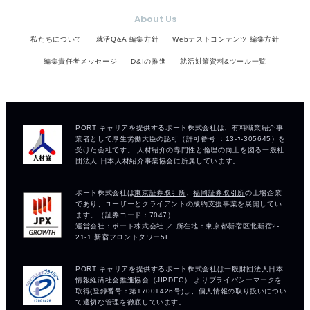
About Us
私たちについて
就活Q&A 編集方針
Webテストコンテンツ 編集方針
編集責任者メッセージ
D&Iの推進
就活対策資料&ツール一覧