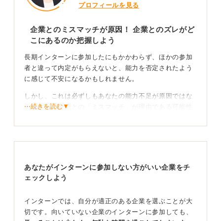
プロフィールを見る
企業とのミスマッチが原因！ 企業とのズレがど
こにあるのか把握しよう
長期インターンに参加したにもかかわらず、ほかの参加
者と違って内定がもらえないと、能力を否定されたよう
に感じて不安になるかもしれません。
しかし、これは必ずしもあなたの能力不足が原因ではな
⋯続きを読む▼
く、むしろ企業との「ミスマッチ」が理由である可能性
が高いです。
たとえば、その仕事で求められるのが「瞬発力」である
のに対し、あなたの強みが「ミスをしない慎重さ」であ
る場合、企業側は「この人の良さは、別の環境でもっと
あなたがインターンに参加しない方がいい企業をチ
活きるのではないか」と判断することがあります。
ェックしよう
これは優劣の問題ではなく、適性の問題です。
インターンでは、自分が適正のある企業を選ぶことが大
仕事に求められることと自分とのズレを探してみよ
切です。向いていない企業のインターンに参加しても、
う