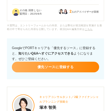
もしかしたら、企業から評価されていないのかもしれな
いと思うと、毎日インターンに行くのがつらいと感じて
その他 回答しない
2
しまいます。このまま続けても内定がもらえないのでは
人のアドバイザーが回答
質問日：
2025/8/5
ないか、努力が報われないのではないかと不安で、どう
すれば良いかわかりません。
※質問は、エントリーフォームからの内容、または弊社が就活相談を実施する過
程の中で寄せられた内容を公開しています。就活Q&A 編集方針は
こちら
長期インターンに参加しているのに内定がもらえないの
は、どのような理由が考えられますか？ 企業から評価さ
れるために、インターン中に意識すべきことや、今から
GoogleでPORTキャリアを「優先するソース」に登録する
できる具体的な挽回方法などについて、アドバイスをお
と、
知りたいQ&Aへすぐにアクセスできる
ようになりま
願いいたします。
す。ぜひご登録ください。
優先ソースに登録する
キャリアコンサルタント／2級ファイナンシャ
ルプランニング技能士
塚本 智美