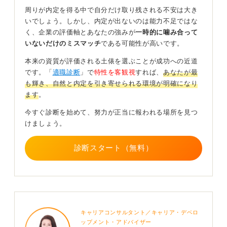
周りが内定を得る中で自分だけ取り残される不安は大き
0
いでしょう。しかし、内定が出ないのは能力不足ではな
く、企業の評価軸とあなたの強みが
一時的に噛み合って
いないだけのミスマッチ
である可能性が高いです。
本来の資質が評価される土俵を選ぶことが成功への近道
です。「
適職診断
」で
特性を客観視
すれば、
あなたが最
も輝き、自然と内定を引き寄せられる環境が明確になり
ます
。
今すぐ診断を始めて、努力が正当に報われる場所を見つ
けましょう。
診断スタート（無料）
キャリアコンサルタント／キャリア・デベロ
ップメント・アドバイザー