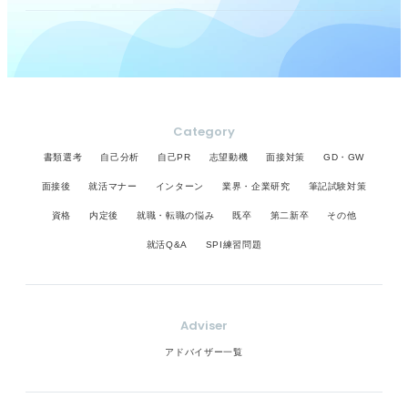
Category
書類選考
自己分析
自己PR
志望動機
面接対策
GD・GW
面接後
就活マナー
インターン
業界・企業研究
筆記試験対策
資格
内定後
就職・転職の悩み
既卒
第二新卒
その他
就活Q&A
SPI練習問題
Adviser
アドバイザー一覧