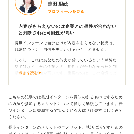
桒田 里絵
プロフィールを見る
内定がもらえないのは企業との相性が合わない
と判断された可能性が高い
長期インターンで自分だけが内定をもらえない状況は、
非常につらく、自信を失いかけるかもしれません。
しかし、これはあなたの能力が劣っているという単純な
話ではなく、その企業との「相性」が合わなかったと判
⋯続きを読む▼
断された可能性が高いです。重要なのは、この逆境にど
う向き合うかでしょう。
まず考えられる最善の行動は、腐らず、最後まで明るく
積極的にインターンをやり遂げることです。仕事では、
こちらの記事では長期インターンを意味のあるものにするため
自分だけが成果を出せないような苦しい状況は必ず訪れ
の方法や参加するメリットについて詳しく解説しています。長
ます。
期インターンに参加するか悩んでいる人はぜひ参考にしてみて
ください。
その逆境のなかでこそ、人の真価は問われるのです。こ
こで前向きな姿勢を貫き通すことで、企業側があなたの
長期インターンのメリットやデメリット、就活に活かすための
「精神的な強さ」や「粘り強さ」を再評価し、大逆転に
ポイントはこちらの記事で解説しています。長期インターンを