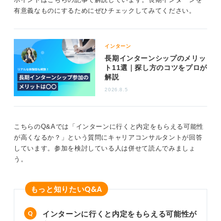
つながる可能性もゼロではありません。
有意義なものにするためにぜひチェックしてみてください。
インターン
困難な状況こそ成長のチャンス！ フィードバックを
長期インターンシップのメリッ
もらうのも一つの方法
ト11選｜探し方のコツをプロが
解説
2026.8.5
もう一つの選択肢は、もし「もう後がない」と感じるの
であれば、担当者に「自分に足りなかった点は何でしょ
うか」と率直にフィードバックを求めてみることです。
こちらのQ&Aでは「インターンに行くと内定をもらえる可能性
「わからないことは聞く」という姿勢は、仕事の基本と
が高くなるか？」という質問にキャリアコンサルタントが回答
なります。
しています。参加を検討している人は併せて読んでみましょ
う。
その真摯な問いかけが、事態を好転させるきっかけにな
るかもしれません。いずれの行動を選択するにせよ、こ
の経験はあなたの今後のキャリアにとって必ずプラスに
Q&A
もっと知りたい
なります。
インターンに行くと内定をもらえる可能性が
0