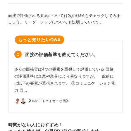
囲への影響力がある人材を探している可能性も高いでし
ょう。
面接で評価される要素については次のQ&Aもチェックしてみま
しょう。リーダーシップについても説明しています。
リーダーシップは「主役になる力」だけでなく「場を支
える力」や「周囲の力を引き出す力」も含まれるため、
サポート役の経験でも、自分なりに状況を動かした工夫
Q&A
もっと知りたい
や成果を具体的に伝えることで、しっかり評価されま
す。
面接の評価基準を教えてください。
あなたが経験してきたサポート役としての工夫や気配り
も、十分に企業が求めるリーダーシップの一部です。自
多くの面接官は4つの要素を重視して評価している 面接
分なりの形で語れるようにしておくと安心でしょう。
の評価基準は企業や業界により異なりますが、一般的に
は以下の要素が重視されます。 ①コミュニケーション能
0
力 面…
2
名のアドバイザーが回答
時間がない人におすすめ！