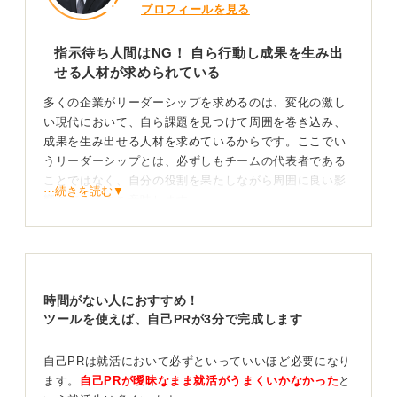
プロフィールを見る
指示待ち人間はNG！ 自ら行動し成果を生み出
せる人材が求められている
多くの企業がリーダーシップを求めるのは、変化の激し
い現代において、自ら課題を見つけて周囲を巻き込み、
成果を生み出せる人材を求めているからです。ここでい
うリーダーシップとは、必ずしもチームの代表者である
ことではなく、自分の役割を果たしながら周囲に良い影
⋯続きを読む▼
響を与える力を意味します。
企業のESや面接で「周囲を巻き込んで行動した経験」が
問われるのは、単に指示を待つだけでなく、自分なりに
課題を見つけて主体的に行動できるかを見極めようとし
ているからです。
時間がない人におすすめ！
ツールを使えば、自己PRが3分で完成します
そのため、「サポート役だったから」と諦める必要はあ
りません。むしろ、リーダーを支えながらチーム全体を
動かしたり、縁の下の力持ちとして成果に貢献したりし
自己PRは就活において必ずといっていいほど必要になり
た経験こそ、企業が求めるリーダーシップの一種なので
ます。
自己PRが曖昧なまま就活がうまくいかなかった
と