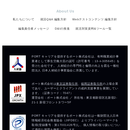
About Us
私たちについて
就活Q&A 編集方針
Webテストコンテンツ 編集方針
編集責任者メッセージ
D&Iの推進
就活対策資料&ツール一覧