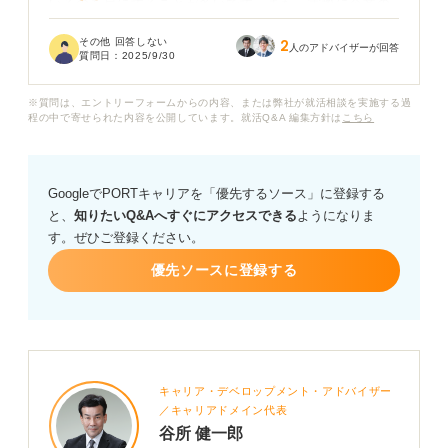
いるのを目にすることが多いです。また、実際に企業の
ES（エントリーシート）や面接でも「周りを巻き込んで
その他 回答しない
2
何かを成し遂げた経験はありますか」と質問をされる機
人のアドバイザーが回答
質問日：
2025/9/30
会も多いように感じています。
※質問は、エントリーフォームからの内容、または弊社が就活相談を実施する過
どの組織もリーダー役だけで構成されているわけではな
程の中で寄せられた内容を公開しています。就活Q&A 編集方針は
こちら
く、サポート役も存在しているのではないのでしょう
か？
GoogleでPORTキャリアを「優先するソース」に登録する
実際、私はアルバイトやゼミ活動などでサポート役とし
と、
知りたいQ&Aへすぐにアクセスできる
ようになりま
て活躍することが多かったため、「リーダーシップを発
す。ぜひご登録ください。
揮した経験は？」と尋ねられても答えることができませ
ん。
優先ソースに登録する
企業がリーダーシップのある人物ばかりを求める意図と
して、どのようなことがあるのか教えてください。
キャリア・デベロップメント・アドバイザー
／キャリアドメイン代表
谷所 健一郎