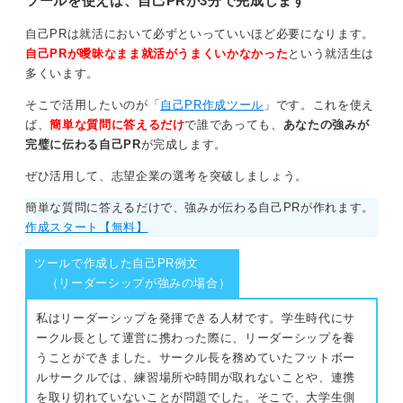
ツールを使えば、自己PRが3分で完成します
自己PRは就活において必ずといっていいほど必要になります。
自己PRが曖昧なまま就活がうまくいかなかった
という就活生は
多くいます。
そこで活用したいのが「
自己PR作成ツール
」です。これを使え
ば、
簡単な質問に答えるだけ
で誰であっても、
あなたの強みが
完璧に伝わる自己PR
が完成します。
ぜひ活用して、志望企業の選考を突破しましょう。
簡単な質問に答えるだけで、強みが伝わる自己PRが作れます。
作成スタート【無料】
ツールで作成した自己PR例文
（リーダーシップが強みの場合）
私はリーダーシップを発揮できる人材です。学生時代にサ
ークル長として運営に携わった際に、リーダーシップを養
うことができました。サークル長を務めていたフットボー
ルサークルでは、練習場所や時間が取れないことや、連携
を取り切れていないことが問題でした。そこで、大学生側