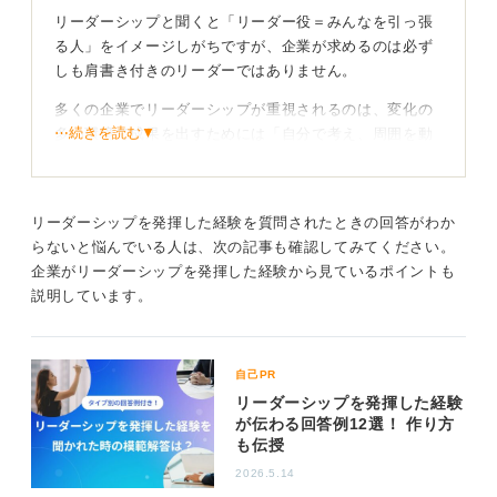
リーダーシップと聞くと「リーダー役＝みんなを引っ張
る人」をイメージしがちですが、企業が求めるのは必ず
しも肩書き付きのリーダーではありません。
多くの企業でリーダーシップが重視されるのは、変化の
⋯続きを読む▼
多い環境で成果を出すためには「自分で考え、周囲を動
かし、結果に向けて行動できる力」が不可欠だからで
す。これは役職に関係なく発揮できる能力の一つでしょ
う。
リーダーシップを発揮した経験を質問されたときの回答がわか
らないと悩んでいる人は、次の記事も確認してみてください。
サポート役もリーダーの気質あり！ 工夫や成果を伝
企業がリーダーシップを発揮した経験から見ているポイントも
えよう
説明しています。
たとえば、アルバイトで後輩の育成をサポートしたり、
ゼミで意見を整理して議論を前に進めたりするのも立派
自己PR
なリーダーシップです。企業が聞きたいのは「人を束ね
リーダーシップを発揮した経験
た経験」よりも「状況を良くするために、周囲にどう働
が伝わる回答例12選！ 作り方
きかけたか」という行動の中身なのです。
も伝授
また、採用段階では将来マネジメントやプロジェクト推
2026.5.14
進を担う可能性も見込まれます。そのため、主体性や周