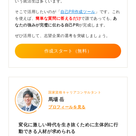
す。
いう就活生は多くいます。
そこで活用したいのが「
自己PR作成ツール
」です。これ
貢献度が重要！ チームをどう動かしたかをアピール
を使えば、
簡単な質問に答えるだけ
で誰であっても,
あ
しよう
なたの強みが完璧に伝わる自己PR
が完成します。
重要なのは目立つ役割ではなく、どう貢献したかという
ぜひ活用して、志望企業の選考を突破しましょう。
視点です。
作成スタート（無料）
たとえば、リーダーの補佐役としてチームの意見を整理
して議論を円滑に進めたり、メンバーのモチベーション
を高めるために積極的に声かけをしたりした経験も、立
派なリーダーシップと言えます。このように、チーム全
体のパフォーマンスを最大化するために自律的に動く力
こそ、企業が求めるものなのです。
国家資格キャリアコンサルタント
あなたの経験のなかに、周囲との関係を良くし、物事を
馬場 岳
前に進めたエピソードがあれば、それは企業が求めるリ
プロフィールを見る
ーダーシップに通じると言えるでしょう。
0
変化に激しい時代を生き抜くために主体的に行
動できる人材が求められる