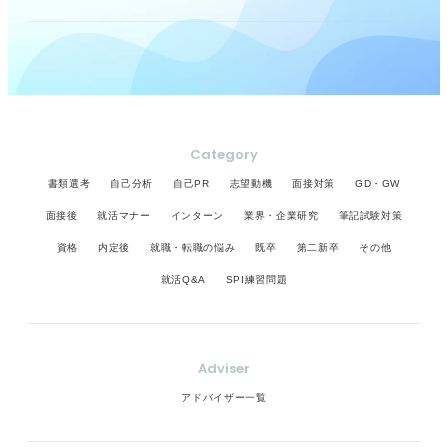
Category
書類選考
自己分析
自己PR
志望動機
面接対策
GD・GW
面接後
就活マナー
インターン
業界・企業研究
筆記試験対策
資格
内定後
就職・転職の悩み
既卒
第二新卒
その他
就活Q&A
SPI練習問題
Adviser
アドバイザー一覧