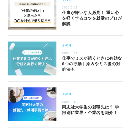
2026.5.21
仕事が嫌いな人必見！ 重い心
を軽くするコツを就活のプロが
解説
その他
2026.5.14
仕事でミスが続くときに有効な
6つの行動｜原因やミス後の対
処法も
その他
2026.8.6
同志社大学生の就職先は？ 学
部別に業界・企業名を紹介！