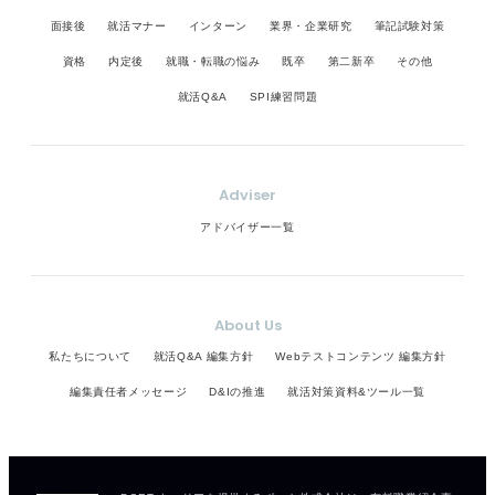
面接後
就活マナー
インターン
業界・企業研究
筆記試験対策
資格
内定後
就職・転職の悩み
既卒
第二新卒
その他
就活Q&A
SPI練習問題
Adviser
アドバイザー一覧
About Us
私たちについて
就活Q&A 編集方針
Webテストコンテンツ 編集方針
編集責任者メッセージ
D&Iの推進
就活対策資料&ツール一覧