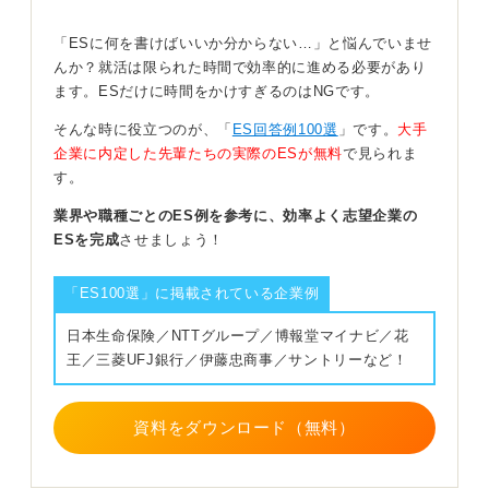
強みを探す際は「継続、工夫、感謝」の3点を棚卸しして
「ESに何を書けばいいか分からない…」と悩んでいませ
みてください。
んか？就活は限られた時間で効率的に進める必要があり
ます。ESだけに時間をかけすぎるのはNGです。
3年間続けたこと、自分なりに工夫した作業、人から感謝
された些細なことを書き出し、その裏にある動機（慎重
そんな時に役立つのが、「
ES回答例100選
」です。
大手
さ、効率性等）を特定します。
企業に内定した先輩たちの実際のESが無料
で見られま
す。
最後は、その強みが具体的業務でどう役立つかをセット
で考えます。
業界や職種ごとのES例を参考に、効率よく志望企業の
ESを完成
させましょう！
平凡なエピソードでも、行動のプロセスを丁寧に書くこ
とで説得力は格段に上がります。 自分を等身大で表現す
「ES100選」に掲載されている企業例
る勇気を持ちましょう。
日本生命保険／NTTグループ／博報堂マイナビ／花
0
王／三菱UFJ銀行／伊藤忠商事／サントリーなど！
資料をダウンロード（無料）