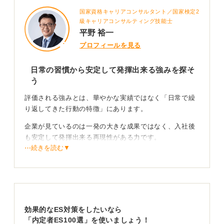
国家資格キャリアコンサルタント／国家検定2
級キャリアコンサルティング技能士
平野 裕一
プロフィールを見る
日常の習慣から安定して発揮出来る強みを探そ
う
評価される強みとは、華やかな実績ではなく「日常で繰
り返してきた行動の特徴」にあります。
企業が見ているのは一発の大きな成果ではなく、入社後
も安定して発揮出来る再現性がある力です。
⋯続きを読む▼
そのため特別な経験よりも「どのような考え方で物事に
向き合ってきたか」という姿勢を重視しましょう。
自分にとっては当たり前のことでも、他人から見れば素
晴らしい強みであることは多いです。
効果的なES対策をしたいなら
3つの棚卸しで強みを具体的な貢献へとつなげよう
「内定者ES100選」を使いましょう！