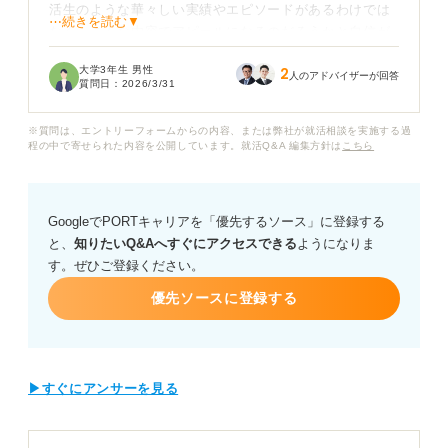
活生のような華々しい実績やエピソードがあるわけでは
⋯続きを読む▼
なく、こんな内容でアピールになるのだろうかと自信が
持てません。そもそも企業が評価する強みとはどのよう
大学3年生 男性
2
なものなのか、正解がわからず困っています。
人のアドバイザーが回答
質問日：
2026/3/31
平凡なエピソードからでも強みを見つける方法はありま
※質問は、エントリーフォームからの内容、または弊社が就活相談を実施する過
すか？ またそれをESに書く際に、採用担当者の目に留
程の中で寄せられた内容を公開しています。就活Q&A 編集方針は
こちら
まるような伝え方のコツがあれば教えてほしいです。
自分の強みを整理するための考え方や、説得力のある自
GoogleでPORTキャリアを「優先するソース」に登録する
己PRを作成するための具体的なアドバイスをお願いしま
と、
知りたいQ&Aへすぐにアクセスできる
ようになりま
す。
す。ぜひご登録ください。
優先ソースに登録する
▶すぐにアンサーを見る