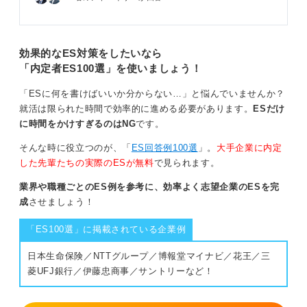
効果的なES対策をしたいなら
「内定者ES100選」を使いましょう！
「ESに何を書けばいいか分からない…」と悩んでいませんか？
就活は限られた時間で効率的に進める必要があります。
ESだけ
に時間をかけすぎるのはNG
です。
そんな時に役立つのが、「
ES回答例100選
」。
大手企業に内定
した先輩たちの実際のESが無料
で見られます。
業界や職種ごとのES例を参考に、効率よく志望企業のESを完
成
させましょう！
「ES100選」に掲載されている企業例
日本生命保険／NTTグループ／博報堂マイナビ／花王／三
菱UFJ銀行／伊藤忠商事／サントリーなど！