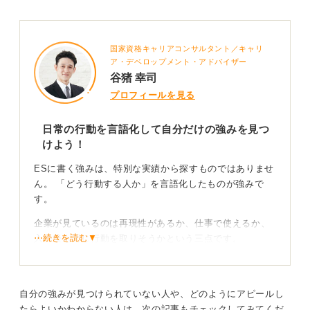
国家資格キャリアコンサルタント／キャリ
ア・デベロップメント・アドバイザー
谷猪 幸司
プロフィールを見る
日常の行動を言語化して自分だけの強みを見つ
けよう！
ESに書く強みは、特別な実績から探すものではありませ
ん。 「どう行動する人か」を言語化したものが強みで
す。
企業が見ているのは再現性があるか、仕事で使えるか、
⋯続きを読む▼
入社後も同じ行動を取りそうかという三点です。
全国大会や表彰は不要です。 むしろ日常で繰り返してい
る行動のほうが評価されます。
自分の強みが見つけられていない人や、どのようにアピールし
強みの見つけ方としては以下の質問に答えてみてくださ
たらよいかわからない人は、次の記事もチェックしてみてくだ