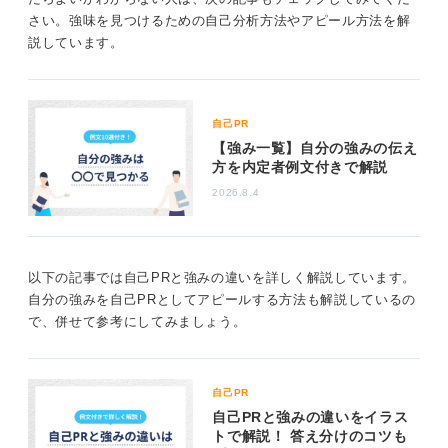
い。ここに答えが出ます。
さい。強味を見つけるための自己分析方法やアピール方法を解
説しています。
・うまくいかなかったとき、いつも最初に何を考える
か。
・周囲からよく頼まれる役割は何か。
自己PR
・面倒でも「まあ自分がやるか」と思ってやってきたこ
【強み一覧】自分の強みの伝え
とは何か。
方を内定者例文付きで解説
2026.8.4
平凡な経験も行動分解で立派な武器に育てよう
自分には話すだけのエピソードがないと話す人がいま
す。 平凡なエピソードは、行動分解で武器になる可能性
以下の記事では自己PRと強みの違いを詳しく解説しています。
があります。
自分の強みを自己PRとしてアピールする方法も解説しているの
で、併せて参考にしてみましょう。
アルバイトを頑張りましたではなく「課題→工夫→行動
→結果」に分解しましょう。 強みは「工夫と行動」に宿
ります。
自己PR
強みが無い人はおらず、言語化できていないだけです。
自己PRと強みの違いをイラス
派手さより「自分らしい行動」を掘り出しましょう。
トで解説！ 答え分けのコツも