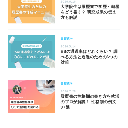
2026.6.16
大学院生は履歴書で学歴・職歴
をどう書く？ 研究成果の伝え
方も解説
書類選考
2026.5.14
ESの通過率はどれくらい？ 調
べる方法と通過のための6つの
対策
書類選考
2026.7.28
履歴書の性格欄の書き方を就活
のプロが解説！ 性格別の例文
37選