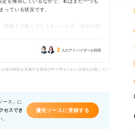
内定を獲得しているなかで、私はまだ一つも
まっている状況です。
、面接まで進んでもうまくいかず、自分の何
。
2
人のアドバイザーが回答
ですが、このままでは本当にどこにも就職で
しつぶされそうです。
社が就活相談を実施する過程の中で寄せられた内容を公開してい
就活は手遅れなのでしょうか？ 今から内定を
ください。
るソース」に
優先ソースに登録する
クセスでき
い。