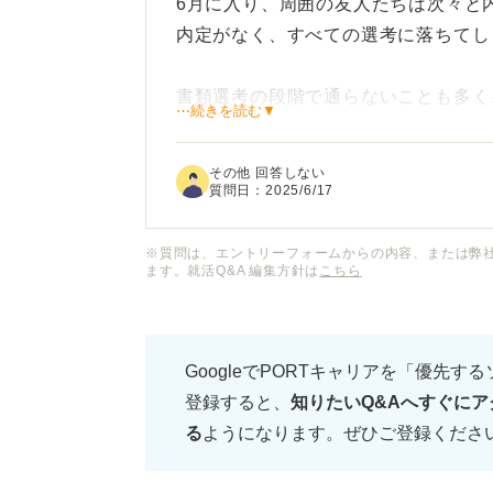
6月に入り、周囲の友人たちは次々と
内定がなく、すべての選考に落ちてし
書類選考の段階で通らないことも多く
⋯続きを読む▼
が悪いのかわからなくなってきました
その他 回答しない
自己分析や企業研究もしてきたつもり
質問日：
2025/6/17
きないのではないかと、毎日不安で押
※質問は、エントリーフォームからの内容、または弊
ます。就活Q&A 編集方針は
こちら
6月時点で全落ちしている場合、もう
得るためにできることがあれば教えて
GoogleでPORTキャリアを「優先す
登録すると、
知りたいQ&Aへすぐにア
る
ようになります。ぜひご登録くださ