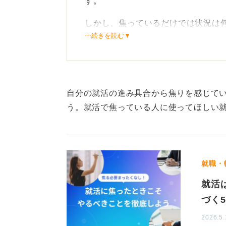
す。
しかし、焦っているだけでは状況は
⋯続きを読む▼
ましょう。
書類選考で落ち続けたり、面接でう
何が悪いのかわからなくなってしま
自分の就活の進み具合から焦りを感じて
そういう時は、一度立ちどまり、原
う。就活で焦っている人に使ってほしい
第三者の視点がカギ！ キャ
これまで提出したESや志望動機、
就職・
直してみてください。
就活
その際、一人で振り返るのではなく
づく
模擬面接をおこない、第三者の客観
わめて有効です。
2026.5.