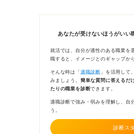
ります。
選択肢はまだまだ残されているので
あなたが受けないほうがいい
敗因を分析しやり方を変えよ
就活では、自分が適性のある職業を
ただし、これまでと同じやり方を続
職すると、イメージとのギャップか
う。
そんな時は「
適職診断
」を活用して
特に書類選考で通らないのであれば
みましょう。
簡単な質問に答えるだ
を練る必要があります。
たりの職業を診断
できます。
一人で抱え込まず、キャリアセンタ
適職診断で強み・弱みを理解し、自
をもらいながらエントリーシート（
う。
ょう。
「縁がなかっただけ」と片付けず、
診断ス