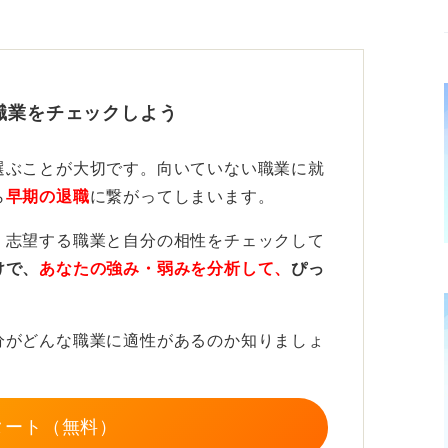
す。
職業をチェックしよう
う！ 振り返りが挽回の鍵になる
選ぶことが大切です。向いていない職業に就
けてもうまくいかない可能性が高いでしょ
ら
早期の退職
に繋がってしまいます。
、志望する職業と自分の相性をチェックして
、なぜ通らないのかを徹底的に分析し、対策
けで、
あなたの強み・弱みを分析して、
ぴっ
ーの職員などに相談し、客観的なアドバイス
分がどんな職業に適性があるのか知りましょ
ES）などをブラッシュアップしていきまし
一つひとつの選考を次に活かすための振り返
タート（無料）