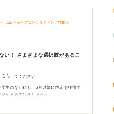
ト／1級キャリアコンサルティング技能士
ない！ さまざまな選択肢があるこ
、安心してください。
た学生のなかにも、6月以降に内定を獲得す
で諦める必要はありません。
に中堅・中小企業、ベンチャー企業などが採
、採用活動を通年でおこなっている企業もあ