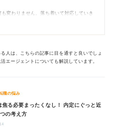
何も変わりません。落ち着いて対応していき
まくいかなかったりすると混乱してしまい、
うと思います。
いる人は、こちらの記事に目を通すと良いでしょ
点に立ち返ることが重要です。
就活エージェントについても解説しています。
リアセンターを積極的に活用しよう
面接での受け答えなどを、もう一度丁寧に見
転職の悩み
は焦る必要まったくなし！ 内定にぐっと近
、大学のキャリアセンターなどを活用して、
5つの考え方
的な視点からフィードバックをもらうのがき
14