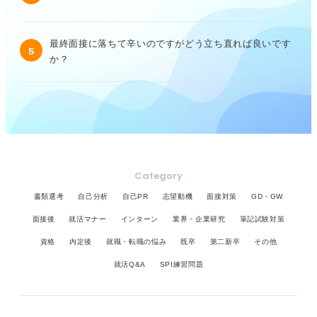
最終面接に落ちて辛いのですがどう立ち直れば良いです
5
か？
Category
書類選考
自己分析
自己PR
志望動機
面接対策
GD・GW
面接後
就活マナー
インターン
業界・企業研究
筆記試験対策
資格
内定後
就職・転職の悩み
既卒
第二新卒
その他
就活Q&A
SPI練習問題