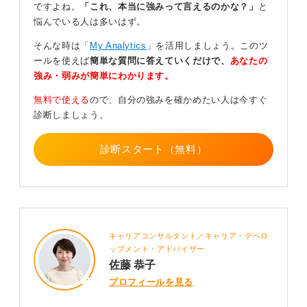
ですよね。
「これ、本当に強みって言えるのかな？」
と
的です。
悩んでいる人は多いはず。
実際に働いている人との面談がカギ！ 情報収集面談
そんな時は「
My Analytics
」を活用しましょう。このツ
を重ねよう
ールを使えば
簡単な質問に答えていくだけで、
あなたの
強み・弱みが簡単にわかります。
自分に合った仕事内容については、仮説を立てるのが非
無料で使える
ので、自分の強みを確かめたい人は今すぐ
常に重要となります。
診断しましょう。
情報を集めるだけでなく、エージェントや、あなたが興
味のある業界や職種で働いている人との非公式な情報収
診断スタート（無料）
集面談を重ねることで、方向性が見えてくるでしょう。
急がず、徐々に答えを見つけていけば大丈夫です。応援
しています！
0
キャリアコンサルタント／キャリア・デベロ
ップメント・アドバイザー
佐藤 恭子
プロフィールを見る