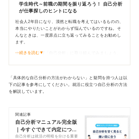
学生時代～前職の期間を振り返ろう！ 自己分析
が仕事探しのヒントになる
社会人2年目になり、漠然と転職を考えてはいるものの、
本当にやりたいことがわからず悩んでいるのですね。そ
んなときは、一度原点に立ち返ってみることをお勧めし
ます。
⋯続きを読む▼
まず、もう一度「自己分析」に取り組んでみましょう。
学生時代に得意だったことや好きだったことは何かを振
り返るだけでなく、たとえ今の仕事が合わないと感じて
いても、そのなかに少しでもやりがいを感じる瞬間や業
「具体的な自己分析の方法がわからない」と疑問を持つ人は以
務がないかを探してみてください。
下の記事を参考にしてください。就活に役立つ自己分析の方法
を解説しています。
そこに、あなたの次へのヒントが隠れているかもしれま
せん。
関連記事
絞りすぎない！ 視野を広げた業界研究で新たな可能
自己分析マニュアル完全版
性を発見しよう
｜今すぐできて内定につな
自己分析は就活の明暗を分ける重要
がる方法を解説
次に、視野を広げて「業界研究」をやり直してみるのも