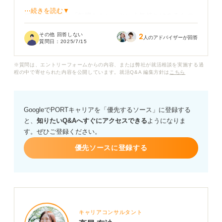
⋯続きを読む▼
ですが、漠然と「転職したい」という気持ちはあるもの
の、自分がやりたいことがわからず、次の仕事や転職の
その他 回答しない
2
イメージが明確にできません。
人のアドバイザーが回答
質問日：
2025/7/15
この状態で転職活動を始めても、結局また同じことの繰
※質問は、エントリーフォームからの内容、または弊社が就活相談を実施する過
り返しになってしまうのではないかと不安です。
程の中で寄せられた内容を公開しています。就活Q&A 編集方針は
こちら
仕事でやりたいことを見つける良い方法はないでしょう
か？ 私のような状況の場合、まずは何から手を着けるべ
GoogleでPORTキャリアを「優先するソース」に登録する
きなのか、アドバイスをいただけますと幸いです。
と、
知りたいQ&Aへすぐにアクセスできる
ようになりま
す。ぜひご登録ください。
優先ソースに登録する
キャリアコンサルタント