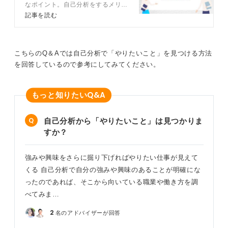
なポイント。自己分析をするメリッ
有効です。
トや自己分析のやり方、注意点など
記事を読む
をキャリアコンサルタントが解説し
新卒のときには見向きもしなかった業界や、一般的には
ます。自分に合った自己分析方法を
あまり知られていないBtoBの事業をおこなう会社なども
見つけて選考や企業選びに活かしま
含めて幅広く調べることで、思いがけず自分に合う仕事
しょう。
こちらのQ＆Aでは自己分析で「やりたいこと」を見つける方法
や興味深い分野が見つかることがあります。
を回答しているので参考にしてみてください。
このように、自分自身の内面と、社会に存在する多様な
選択肢の両方を見つめ直すことが、次の一歩を踏み出す
Q&A
もっと知りたい
ための鍵となるでしょう。
自己分析から「やりたいこと」は見つかりま
0
すか？
強みや興味をさらに掘り下げればやりたい仕事が見えて
くる 自己分析で自分の強みや興味のあることが明確にな
ったのであれば、そこから向いている職業や働き方を調
べてみま…
2
名のアドバイザーが回答