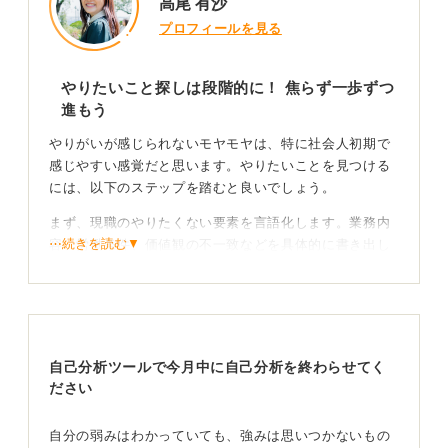
高尾 有沙
プロフィールを見る
やりたいこと探しは段階的に！ 焦らず一歩ずつ
進もう
やりがいが感じられないモヤモヤは、特に社会人初期で
感じやすい感覚だと思います。やりたいことを見つける
には、以下のステップを踏むと良いでしょう。
まず、現職のやりたくない要素を言語化します。業務内
⋯続きを読む▼
容、労働条件、価値観の不一致などを具体的に書き出し
ましょう。
次に、過去、取り組んでいて楽しかった瞬間を3つ書き出
してみて、そのなかから共通項を探してみてください。
その共通項を満たす業界や職種を職務経歴検索サイトな
自己分析ツールで今月中に自己分析を終わらせてく
どで、まずは20件を目標にリストアップしてみましょ
ださい
う。
最後に、「求人を見て胸が動くか」で一次フィルターを
自分の弱みはわかっていても、強みは思いつかないもの
かけ、具体的な仕事のイメージまで持っていけると理想