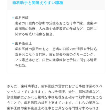
矯正歯科の例文②
歯科助手と間違えやすい職種
口腔外科の例文①
歯科医師
患者の口腔内の診断や治療をおこなう専門家。虫歯や
口腔外科の例文②
歯周病の治療、入れ歯や矯正装置の作成など、口腔に
関する幅広い治療を担当。
審美歯科の例文①
歯科衛生士
審美歯科の例文②
歯科医師の指示のもと、患者の口腔内の清掃や予防処
置をおこなう専門家。歯石除去や歯のクリーニング、
医院研究の成果を志望動機に盛り込んで歯科助手の内定を
フッ素塗布など、口腔の健康維持と予防に関する処置
つかもう
を担当。
さらに、歯科助手は、歯科医院の運営における事務作業のスペ
シャリストでもあります。カルテ管理、会計、保険請求など、
診療報酬にかかわる複雑な事務処理を正確かつ効率的におこな
うことで、歯科医院の経営を支えています。これらの業務は、
歯科医師や歯科衛生士の仕事とは異なる専門性が求められま