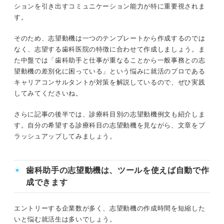
③歯科医師および歯科衛生士の補助
ションを引き出すコミュニケーション能力が特に重要視されま
①なぜ歯科助手を志望するのか
す。
④治療用具の管理
②なぜその医院を志望するのか
そのため、志望動機は一つのテンプレートから作成するのでは
⑤レセプトの作成と処理
なく、志望する歯科医院の特徴に合わせて作成しましょう。ま
③歯科助手としてどのように活躍したいか
た中盤では「歯科助手と仕事が重なることから一般事務との志
望動機の差別化に困っている」という悩みに就活のプロである
一般事務と歯科助手の違いは？ キャリアコンサルタント
歯科医院の特徴に合わせて書こう！ 歯科助手の志
キャリアコンサルタントが対策を解説しているので、ぜひ実践
が解説
望動機例
してみてくださいね。
一般歯科の例文①
歯科助手の志望動機に盛り込みたい3つのスキル
さらに記事の後半では、診療科目別の志望動機例文も紹介しま
一般歯科の例文②
す。自分の希望する診療科目の志望動機を見ながら、文章をブ
①専門的な業務を支えるサポート力
ラッシュアップしてみましょう。
小児歯科の例文①
②歯科医院の顔となる高いコミュニケーション能力
小児歯科の例文②
歯科助手の志望動機は、ツールを使えば自動で作
③作業を正確に進める力
成できます
矯正歯科の例文①
歯科助手の志望動機で差をつけたいなら資格を取っておこ
矯正歯科の例文②
エントリーする企業数が多く、志望動機の作成時間を短縮した
う
いと悩む就活生は多いでしょう。