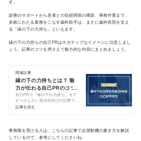
す。
診療のサポートから患者との信頼関係の構築、事務作業まで、
多岐にわたる業務をこなす歯科助手は、まさに歯科医院を支え
る「縁の下の力持ち」といえます。
縁の下の力持ちの自己PRはネガティブなイメージに注意しまし
ょう。記事のコツを押さえて魅力的な内容にまとめましょう。
関連記事
縁の下の力持ちとは？ 魅
力が伝わる自己PRのコツ
自己PRで「縁の下の力持ち」をア
と例文15選
ピールしたい就活生向けの記事で
す。キャリアコンサルタント監修に
記事を読む
よる、アピール方法やプラスの印象
を残すコツを解説します。縁の下の
力持ちの自己PR例文も紹介してい
るので、ぜひ参考にしてみてくださ
事務職を受ける人は、こちらの記事で志望動機の書き方を解説
い。
しているので、参考にしてくださいね。