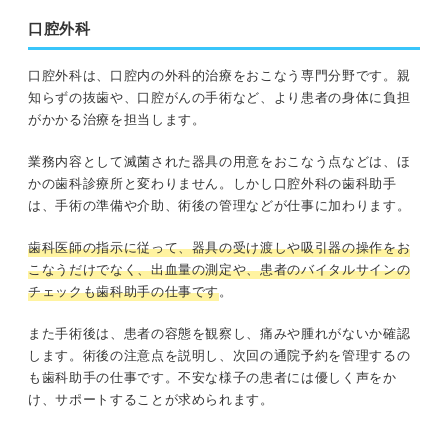
口腔外科
口腔外科は、口腔内の外科的治療をおこなう専門分野です。親
知らずの抜歯や、口腔がんの手術など、より患者の身体に負担
がかかる治療を担当します。
業務内容として滅菌された器具の用意をおこなう点などは、ほ
かの歯科診療所と変わりません。しかし口腔外科の歯科助手
は、手術の準備や介助、術後の管理などが仕事に加わります。
歯科医師の指示に従って、器具の受け渡しや吸引器の操作をお
こなうだけでなく、出血量の測定や、患者のバイタルサインの
チェックも歯科助手の仕事です
。
また手術後は、患者の容態を観察し、痛みや腫れがないか確認
します。術後の注意点を説明し、次回の通院予約を管理するの
も歯科助手の仕事です。不安な様子の患者には優しく声をか
け、サポートすることが求められます。