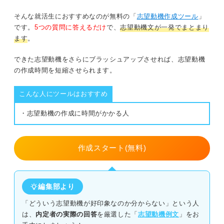
口腔外科の例文①
歯科助手資格認定制度（日本歯科医師会）
そんな就活生におすすめなのが無料の「
志望動機作成ツール
」
口腔外科の例文②
です。
5つの質問に答えるだけ
で、
志望動機文が一発でまとまり
歯科アシスタント検定試験（全国医療技能検定協議会）
ます
。
審美歯科の例文①
歯科医療事務管理士®（技能認定振興協会）
できた志望動機をさらにブラッシュアップさせれば、志望動機
審美歯科の例文②
の作成時間を短縮させられます。
歯科助手の志望動機が思いつかないときの対処法
医院研究の成果を志望動機に盛り込んで歯科助手の
こんな人にツールはおすすめ
内定をつかもう
通院の経験を軸にする
・志望動機の作成に時間がかかる人
医院の理念を軸にする
作成スタート(無料)
アルバイト経験を軸にする
就活のプロに聞いてみた！ 歯科助手の志望動機を書くた
編集部より
めのコツ
「どういう志望動機が好印象なのか分からない」という人
は、
内定者の実際の回答
を厳選した「
志望動機例文
」をお
医院の特徴に合わせよう！ 歯科助手の志望動機の構成