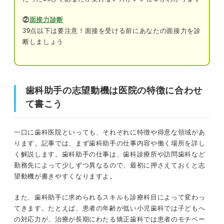
ておこう
②
面接力診断
歯科助手資格認定制度（日本歯科医師会）
39点以下は要注意！面接を受ける前にあなたの面接力を診
歯科助手の志望動機は医院の特徴に合わせて書こう
歯科アシスタント検定試験（全国医療技能
断しましょう
検定協議会）
そもそも歯科助手ってどんな仕事？
歯科医療事務管理士®（技能認定振興協会）
歯科助手の勤務先は2パターンに分かれる
歯科助手の志望動機は医院の特徴に合わせ
歯科助手の志望動機が思いつかないときの対処法
て書こう
歯科診療所
通院の経験を軸にする
一口に歯科医院といっても、それぞれに特徴や得意な領域があ
訪問歯科
医院の理念を軸にする
ります。記事では、まず歯科助手の仕事内容や働く場所を詳し
アルバイト経験を軸にする
く解説します。歯科助手の仕事は、歯科診療所や訪問歯科など
歯科助手のおもな5つの仕事内容
勤務先によって少しずつ異なるので、最初に押さえておくと志
望動機が書きやすくなりますよ。
就活のプロに聞いてみた！ 歯科助手の志望動機を
①受付・会計
書くためのコツ
また、歯科助手に求められるスキルも診療科目によって変わっ
②患者の誘導・サポート
てきます。たとえば、患者の年齢が低い小児歯科では子どもへ
医院の特徴に合わせよう！ 歯科助手の志望動機の
の対応力が、治療が長期にわたる矯正歯科では患者のモチベー
構成