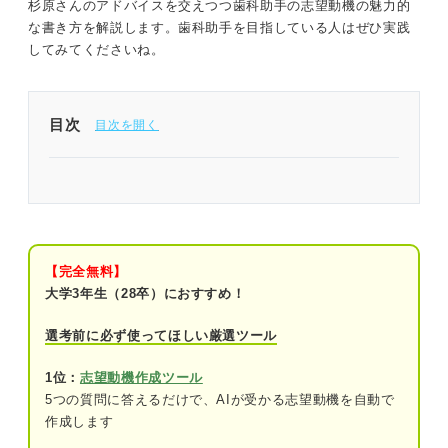
杉原さんのアドバイスを交えつつ歯科助手の志望動機の魅力的
な書き方を解説します。歯科助手を目指している人はぜひ実践
してみてくださいね。
目次
歯科助手の志望動機は医院の特徴に合わせて書こう
そもそも歯科助手ってどんな仕事？
歯科助手の勤務先は2パターンに分かれる
【完全無料】
大学3年生（28卒）におすすめ！
歯科診療所
選考前に必ず使ってほしい厳選ツール
訪問歯科
1位：
志望動機作成ツール
歯科助手のおもな5つの仕事内容
5つの質問に答えるだけで、AIが受かる志望動機を自動で
作成します
①受付・会計