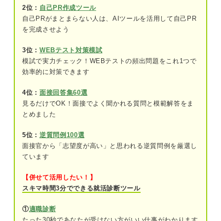
2位：
自己PR作成ツール
②患者の誘導・サポート
自己PRがまとまらない人は、AIツールを活用して自己PR
③歯科医師および歯科衛生士の補助
を完成させよう
④治療用具の管理
3位：
WEBテスト対策模試
模試で実力チェック！WEBテストの頻出問題をこれ1つで
⑤レセプトの作成と処理
効率的に対策できます
4位：
面接回答集60選
一般事務と歯科助手の違いは？ キャリアコンサル
見るだけでOK！面接でよく聞かれる質問と模範解答をま
タントが解説
とめました
歯科助手の志望動機に盛り込みたい3つのスキル
5位：
逆質問例100選
①専門的な業務を支えるサポート力
面接官から「志望度が高い」と思われる逆質問例を厳選し
ています
②歯科医院の顔となる高いコミュニケーシ
ョン能力
【併せて活用したい！】
スキマ時間3分でできる就活診断ツール
③作業を正確に進める力
①
適職診断
歯科助手の志望動機で差をつけたいなら資格を取っ
たった30秒であなたが受けない方がいい仕事がわかります