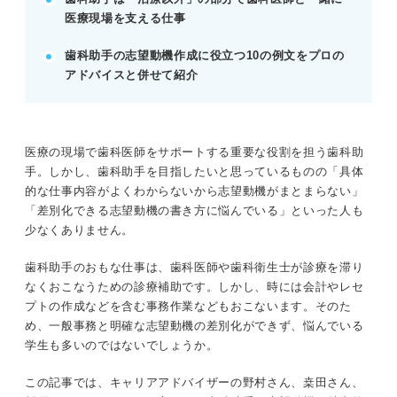
記事の該当箇所を見る
医療現場を支える仕事
歯科助手の志望動機は医院の特徴に合わせて書
こう
歯科助手の志望動機作成に役立つ10の例文をプロの
そもそも歯科助手ってどんな仕事？
アドバイスと併せて紹介
歯科助手の勤務先は2パターンに分かれる
歯科助手のおもな5つの仕事内容
医療の現場で歯科医師をサポートする重要な役割を担う歯科助
※AIの特性上、間違いが含まれている場合があります。記事本文
手。しかし、歯科助手を目指したいと思っているものの「具体
と併せてご確認ください。
的な仕事内容がよくわからないから志望動機がまとまらない」
「差別化できる志望動機の書き方に悩んでいる」といった人も
少なくありません。
歯科助手のおもな仕事は、歯科医師や歯科衛生士が診療を滞り
なくおこなうための診療補助です。しかし、時には会計やレセ
プトの作成などを含む事務作業などもおこないます。そのた
め、一般事務と明確な志望動機の差別化ができず、悩んでいる
学生も多いのではないでしょうか。
この記事では、キャリアアドバイザーの野村さん、桒田さん、