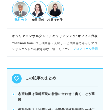
志望動機でアピールすべきスキル
専門業務を支える臨機応変なサポート力を示す。
野村 芳克
桒田 里絵
杉原 美佐子
医院の顔となる高いコミュニケーション能力をアピ
ール。
正確な事務処理能力で信頼性を伝える。
キャリアコンサルタント／キャリアシンク･オフィス代表
例：患者の不安に寄り添う傾聴力や、的確な器具準
Yoshinori Nomura〇IT業界・人材サービス業界でキャリアコ
備の経験を伝える。
プロフィール詳細
ンサルタントの経験を積む。培ったノウハウをもとに、その
後はNPO支援団体として一般企業人の転職相談・就活生への
進路相談を担う
説得力ある志望動機作成のコツ
通院経験やアルバイト経験を具体的に活かす。
志望医院の理念や特徴を徹底的に研究する。
この記事のまとめ
入社後の貢献イメージとキャリアビジョンを示す。
POINT：資格取得は熱意とスキルをアピールする強
志望動機は歯科医院の特徴に合わせて書くことが重
力な武器になります。
要
歯科助手は「治療以外」の部分で歯科医師と一緒に