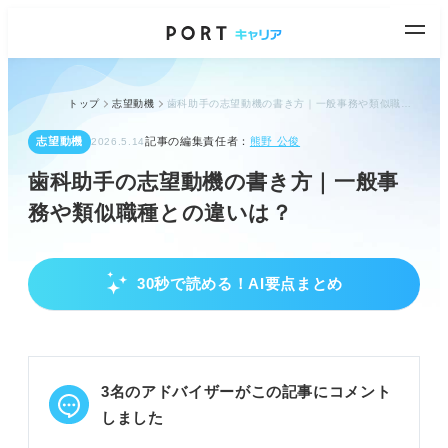
トップ
志望動機
歯科助手の志望動機の書き方｜一般事務や類似職種との違いは？
志望動機
記事の編集責任者：
熊野 公俊
2026.5.14
歯科助手の志望動機の書き方｜一般事
務や類似職種との違いは？
30秒で読める！AI要点まとめ
歯科助手の仕事内容と一般事務との違い
歯科助手は診療補助から事務まで多岐にわたる。
一般事務と異なり専門的なサポート業務が多い。
勤務先（診療所/訪問歯科）で仕事内容が変わる。
3名のアドバイザーがこの記事にコメント
POINT：歯科助手は事務処理に加え、院内オペレー
しました
ションを担う重要な役割です。