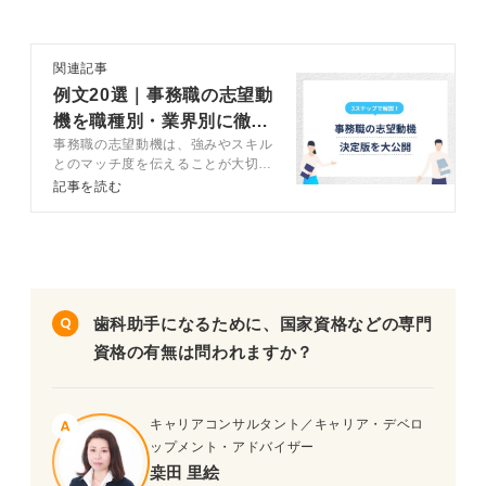
関連記事
例文20選｜事務職の志望動
機を職種別・業界別に徹底
事務職の志望動機は、強みやスキル
解説
とのマッチ度を伝えることが大切で
す。さまざまな事務職があるので、
記事を読む
それぞれに合ったものを伝えましょ
う。この記事では、キャリアコンサ
ルタントと、事務職の仕事内容を徹
底的に解説。そのうえで、事務職に
合う強みの見つけ方やアピール方法
を、例文を交えて説明します。
歯科助手になるために、国家資格などの専門
資格の有無は問われますか？
キャリアコンサルタント／キャリア・デベロ
ップメント・アドバイザー
桒田 里絵