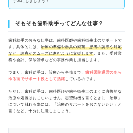
手本にしましょう！
①なぜ歯科助手を志望するのか
②なぜその医院を志望するのか
そもそも歯科助手ってどんな仕事？
③歯科助手としてどのように活躍したいか
歯科助手のおもな仕事は、歯科医師や歯科衛生士のサポートで
す。具体的には、
治療の準備や器具の滅菌、患者の誘導や対応
歯科医院の特徴に合わせて書こう！ 歯科助手の志望動機
など、診療がスムーズに進むように支援します
。また、受付業
例
務や会計、保険請求などの事務作業も担当します。
一般歯科の例文①
つまり、歯科助手は、診療から事務まで、
歯科医院運営のあら
ゆる面でサポート役として活躍
しているのです。
一般歯科の例文②
ただし、歯科助手は、歯科医師や歯科衛生士のように直接的な
小児歯科の例文①
治療や処置はおこないません。志望動機を書くときに「治療」
について触れる際には、「治療のサポートをおこないたい」と
小児歯科の例文②
書くなど、十分に注意しましょう。
矯正歯科の例文①