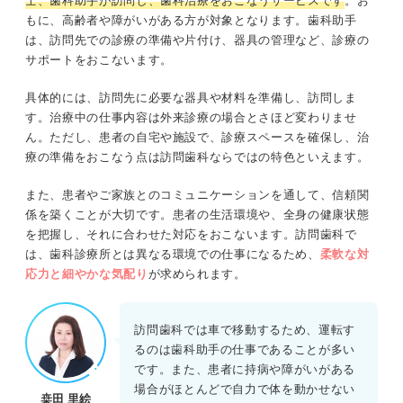
士、歯科助手が訪問し、歯科治療をおこなうサービスです
。お
もに、高齢者や障がいがある方が対象となります。歯科助手
は、訪問先での診療の準備や片付け、器具の管理など、診療の
サポートをおこないます。
具体的には、訪問先に必要な器具や材料を準備し、訪問しま
す。治療中の仕事内容は外来診療の場合とさほど変わりませ
ん。ただし、患者の自宅や施設で、診療スペースを確保し、治
療の準備をおこなう点は訪問歯科ならではの特色といえます。
また、患者やご家族とのコミュニケーションを通して、信頼関
係を築くことが大切です。患者の生活環境や、全身の健康状態
を把握し、それに合わせた対応をおこないます。訪問歯科で
は、歯科診療所とは異なる環境での仕事になるため、
柔軟な対
応力と細やかな気配り
が求められます。
訪問歯科では車で移動するため、運転す
るのは歯科助手の仕事であることが多い
です。また、患者に持病や障がいがある
場合がほとんどで自力で体を動かせない
桒田 里絵