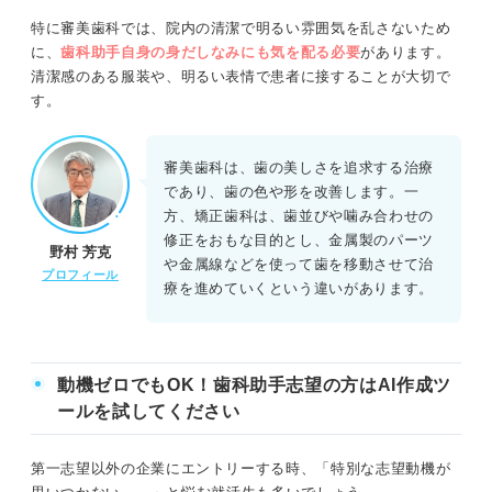
特に審美歯科では、院内の清潔で明るい雰囲気を乱さないため
に、
歯科助手自身の身だしなみにも気を配る必要
があります。
清潔感のある服装や、明るい表情で患者に接することが大切で
す。
審美歯科は、歯の美しさを追求する治療
であり、歯の色や形を改善します。一
方、矯正歯科は、歯並びや噛み合わせの
修正をおもな目的とし、金属製のパーツ
野村 芳克
や金属線などを使って歯を移動させて治
プロフィール
療を進めていくという違いがあります。
動機ゼロでもOK！歯科助手志望の方はAI作成ツ
ールを試してください
第一志望以外の企業にエントリーする時、「特別な志望動機が