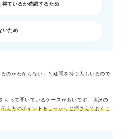
を得ているか確認するため
ないため
Gな答え方
伝わらない
くるのかわからない」と疑問を持つ人もいるので
内部情報を漏らす
をもって聞いているケースが多いです。状況の
、伝え方のポイントをしっかりと押さえておくこ
の対処法
、内定を承諾しますか？」