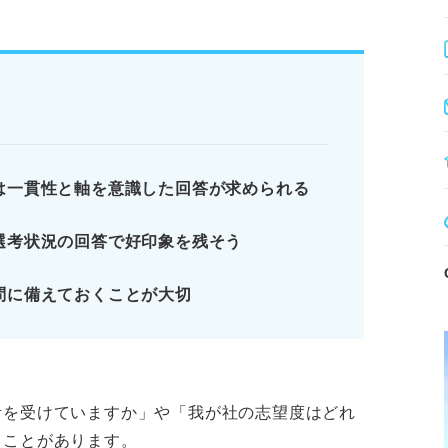
内部情報の漏洩は低評価となる。
つ誠実に検討する姿勢を伝える。
に感じた良い側面を回答する。
の明らかな嘘は絶対に避ける。
は一貫性と軸を意識した回答が求められる
選考状況の回答で好印象を残そう
え方
Gな答え方
問に備えておくことが大切
の対処法
ります。記事本文と併せてご確認ください。
考を受けていますか」や「我が社の志望度はどれ
ることがあります。