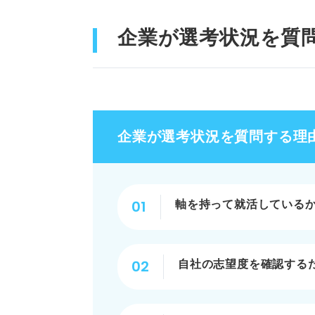
⑧官公庁・公社・団体を
企業が選考状況を質
【志望職種別】選考状況の回答
①営業職
②事務職
企業が選考状況を質問する理
③企画職
④販売・サービス職
軸を持って就活している
⑤クリエイティブ職
⑥エンジニア職
自社の志望度を確認する
⑦医療・介護職
⑧教育職