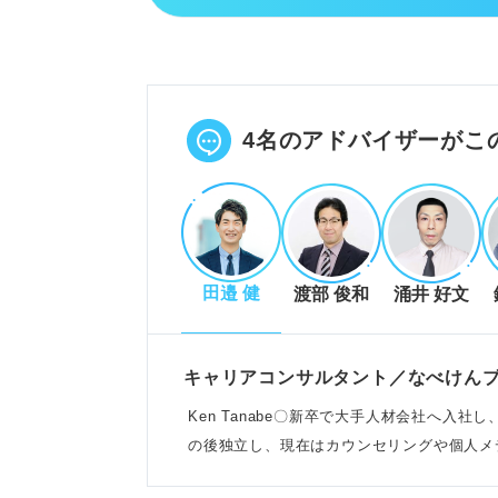
企業は志望度や就活の軸があるか
他社の状況を伝える際は業界や職
面接中の企業が第一志望であるこ
POINT：落ちた企業やエントリ
4名のアドバイザーがこ
状況・志望別に押さえる！選考状
他社と併願している場合は一貫性
田邉 健
渡部 俊和
涌井 好文
内定保持は正直に伝えると評価や
志望業界や職種に合わせた具体的
例：食品メーカーなら興味を持っ
キャリアコンサルタント／なべけん
Ken Tanabe〇新卒で大手人材会社へ入
の後独立し、現在はカウンセリングや個人メ
マイナス評価を避けるNGな答え
る