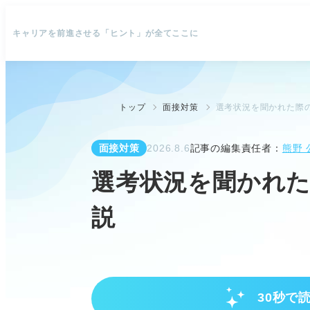
キャリアを前進させる「ヒント」が全てここに
トップ
面接対策
選考状況を聞かれた際
面接対策
2026.8.6
記事の編集責任者：
熊野 
選考状況を聞かれた
説
30秒で
プロが解説！企業が選考状況を聞