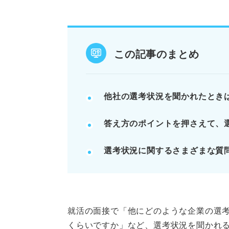
就活の軸が見えない回答や他社の
内定承諾の質問には熱意を示しつ
他社の印象を聞かれた場合は実際
この記事のまとめ
POINT：自分を良く見せるため
記事の該当箇所を見る
他社の選考状況を聞かれたとき
企業が選考状況を質問する理由
答え方のポイントを押さえて、
選考状況を質問されたときの答
選考状況を質問されたときのN
選考状況に関するさまざまな質
選考状況に関する深掘り質問へ
※AIの特性上、間違いが含まれている場合があ
就活の面接で「他にどのような企業の選
くらいですか」など、選考状況を聞かれ