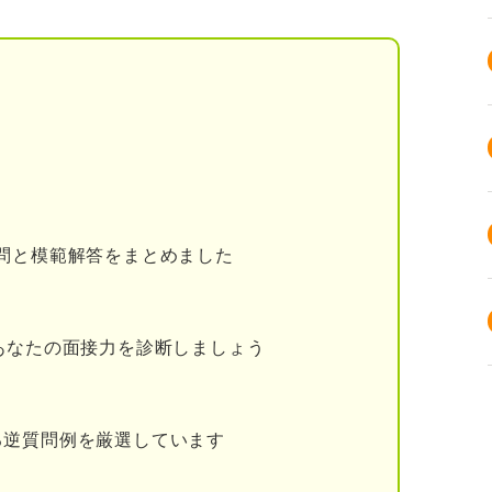
え方
望だと伝える
際は一貫性を意識する
要はない
すべてを伝える必要はない
はない魅力を探しておく
問と模範解答をまとめました
望している場合はその理由を明確にする
あなたの面接力を診断しましょう
いない場合
る逆質問例を厳選しています