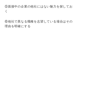
⑤面接中の企業の他社にはない魅力を探してお
く
⑥他社で異なる職種を志望している場合はその
理由を明確にする
【ケース別】選考状況の回答例
選考中の1社しか受けていない場合
他社と併願している場合
他社から内定をもらっている場合
他のすべての企業が落ちている場合
【志望業種別】選考状況の回答例
①メーカーを中心に受けている場合