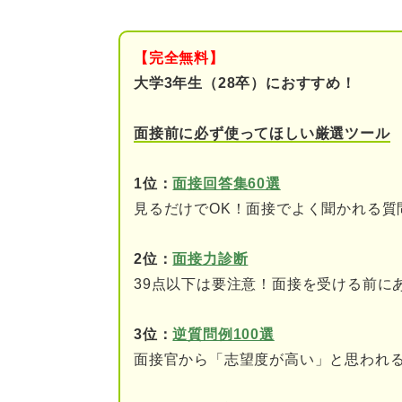
選考状況を質問されたときの答
①面接中の企業が第一志
【完全無料】
②他社の企業名を挙げる
大学3年生（28卒）におすすめ！
③落ちた企業は伝える必
面接前に必ず使ってほしい厳選ツール
④エントリーした企業の
1位：
面接回答集60選
⑤面接中の企業の他社に
見るだけでOK！面接でよく聞かれる質
⑥他社で異なる職種を志
2位：
面接力診断
39点以下は要注意！面接を受ける前に
【ケース別】選考状況の回答例
選考中の1社しか受けて
3位：
逆質問例100選
面接官から「志望度が高い」と思われ
他社と併願している場合