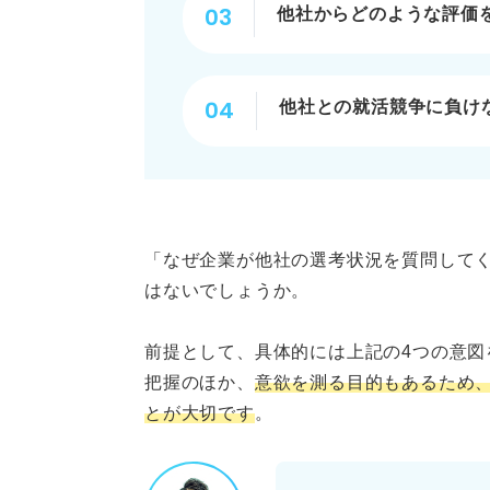
他社からどのような評価
⑨技術職
⑩研究・開発職
他社との就活競争に負け
選考状況を質問されたときのN
就活の軸が見えない
面接中の企業への熱意が
「なぜ企業が他社の選考状況を質問して
はないでしょうか。
明らかに嘘をついている
選考中の他社の具体的な
前提として、具体的には上記の4つの意図
把握のほか、
意欲を測る目的もあるため
選考状況に関する深掘り質問へ
とが大切です
。
「弊社が内定を出したら