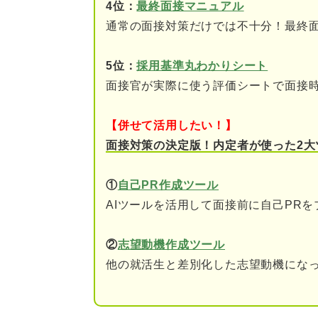
4位：
最終面接マニュアル
他社から内定をもらって
通常の面接対策だけでは不十分！最終
他のすべての企業が落ち
5位：
採用基準丸わかりシート
【志望業種別】選考状況の回答
面接官が実際に使う評価シートで面接
①メーカーを中心に受け
【併せて活用したい！】
②商社を中心に受けてい
面接対策の決定版！内定者が使った2大
③小売を中心に受けてい
①
自己PR作成ツール
AIツールを活用して面接前に自己PR
④金融を中心に受けてい
⑤サービスを中心に受け
②
志望動機作成ツール
他の就活生と差別化した志望動機になっ
⑥マスコミを中心に受け
⑦ITを中心に受けている