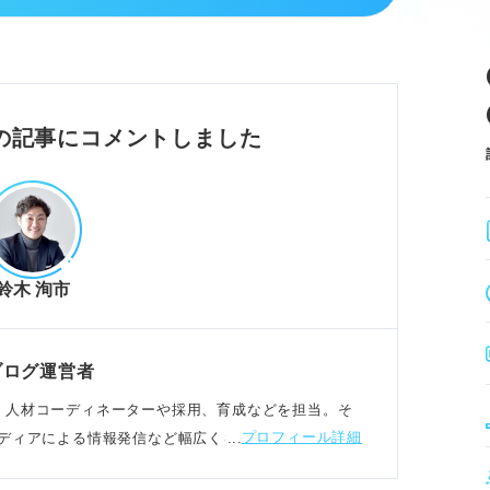
を判断するために質問する。
種の一貫性を意識することが大切。
とを伝えるのが選考突破の基本。
ーした全企業を伝える必要はない。
の記事にコメントしました
況の具体的な回答文例
を示しつつ第一志望と伝える。
鈴木 洵市
スケジュール調整に繋がる。
な理由を添えて説得力を高める。
た実体験ベースのきっかけを話す。
ブログ運営者
社し、人材コーディネーターや採用、育成などを担当。そ
プロフィール詳細
ディアによる情報発信など幅広くキャリア支援に携わ
方と深掘り質問の対策