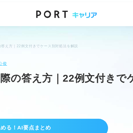
の答え方｜22例文付きでケース別対処法を解説
公俊
際の答え方｜22例文付きで
読める！AI要点まとめ
く理由と答える際のポイント