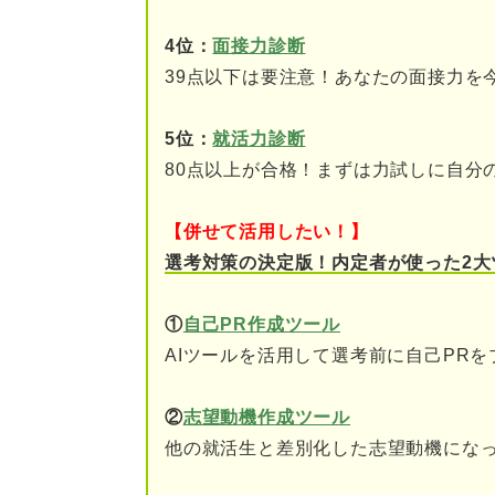
おしゃれ・美容意識が高
4位：
面接力診断
細かい作業が得意
39点以下は要注意！あなたの面接力を
コミュニケーション能力
5位：
就活力診断
学び続ける意欲がある
80点以上が合格！まずは力試しに自分
実務経験・スキルがある
【併せて活用したい！】
選考対策の決定版！内定者が使った2大
未経験者を募集するネイルサロ
説
①
自己PR作成ツール
アピールしたい強み別！ ネイ
AIツールを活用して選考前に自己PR
①おしゃれ・美容意識の
②
志望動機作成ツール
②細かい作業が得意なこ
他の就活生と差別化した志望動機になっ
③コミュニケーション能