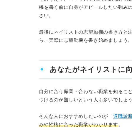
説得力を持たせる！ ネイリス
機を書く前に自身がアピールしたい強み
さい。
ネイリストになりたいこ
技術を学びたいことを志
最後にネイリストの志望動機の書き方と
ら、実際に志望動機を書き始めましょう
将来的に独立したいこと
待遇や条件面を志望動機
あなたがネイリストに
ほかのネイルサロンでも
ネイリストの志望動機は目標設
自分に合う職業・合わない職業を知るこ
つけるのが難しいという人も多いでしょ
そんな人におすすめしたいのが「
適職診
みや性格に合った職業がわかります
。