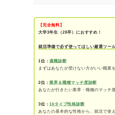
そもそも未経験でも応募できる
資格を取って就職する
【完全無料】
ネイルスクールに通って
大学3年生（28卒）におすすめ！
無資格で就職する
就活準備で必ず使ってほしい厳選ツー
未経験なら必見！ 事前に知っ
1位：
適職診断
ネイリストの仕事内容
まずはあなたが受けない方がいい職業
ネイリストのキャリアパ
2位：
業界＆職種マッチ度診断
あなたが行きたい業界・職種のマッチ
ネイル業界の動向
3位：
16タイプ性格診断
志望動機でアピールしよう！ 
あなたの基本的な性格から、就活で使