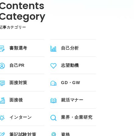
記事カテゴリー
書類選考
自己分析
自己PR
志望動機
面接対策
GD・GW
面接後
就活マナー
インターン
業界・企業研究
筆記試験対策
資格