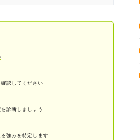
？ ネイリストになる2つの方法
技能検定を受ける
ル
ておきたいネイリストの基礎知識
を確認してください
スの一例
度を診断しましょう
ネイリストで評価されやすい強み
える強みを特定します