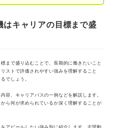
ールした例文
機はキャリアの目標まで盛
ピールした例文
イリストの志望動機の書き方
理由を深掘りする
目標まで盛り込むことで、長期的に働きたいこと
を選んだ理由を明確にする
イリストで評価されやすい強みを理解すること
ドを志望動機に絡める
なるでしょう。
ようにサロンに貢献できるか考える
事内容、キャリアパスの一例などを解説します。
ンから何が求められているか深く理解することが
がネイリストの志望動機でアピールすべきこと
文をアピールしたい強み別に紹介します。志望動