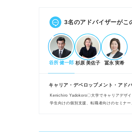
ネイリストの仕事内容やキャリア
志望動機にはキャリア目標を盛り
POINT：未経験でも資格取得や
3名のアドバイザーがこ
評価される強みと志望動機の書き
ネイリストに評価される「おしゃ
谷所 健一郎
杉原 美佐子
冨永 実希
自己分析で自身の強みを見つけ、
ステップで志望動機を作成し、自
例：おしゃれ・美容意識の高さ、
キャリア・デベロップメント・アド
Kenichiro Yadokoro〇大学でキャ
学生向けの個別支援、転職者向けのセミナー
志望動機作成時の注意点
こなう
「ネイリストになりたい」だけで
技術習得意欲だけでなく、サロン