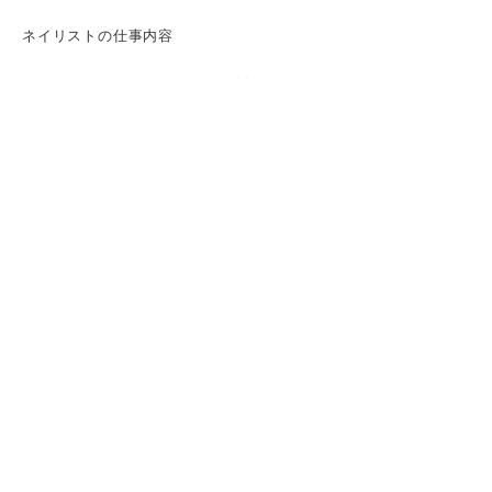
ネイリストの仕事内容
ネイリストのキャリアパスの一例
ネイル業界の動向
志望動機でアピールしよう！ ネイリストで
評価されやすい強み
おしゃれ・美容意識が高い
細かい作業が得意
コミュニケーション能力が高い
学び続ける意欲がある
実務経験・スキルがある