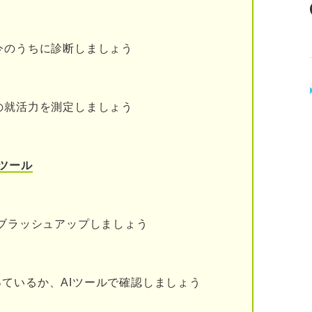
い
今のうちに診断しましょう
が高い
の就活力を測定しましょう
ツール
ンが応募者に求めることは？ キャリアのプロが解
リストの志望動機例文5選
をブラッシュアップしましょう
高さをアピールした例文
とをアピールした例文
ているか、AIツールで確認しましょう
力が高いことをアピールした例文