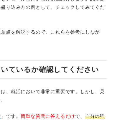
トの志望動機を書く際の注意点
の盛り込み方の例として、チェックしてみてくだ
とを結論にしない
望動機にしない
注意点を解説するので、これらを参考にしなが
。
を全面に出さない
にしない
向いているか確認してください
当てはまる内容にしない
定で差をつけて内定を勝ち取ろう
とは、就活において非常に重要です。しかし、見
う。
断
」です。
簡単な質問に答えるだけ
で、
自分の強