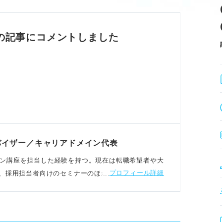
パスを把握し、ミスマッチを防ぐ。
込み、長期的な貢献意欲を示す。
アシスタントから始める方法がある。
の記事にコメントしました
方
れ・美容意識」など5つの強みを把握する。
サロンの求める人物像と照合する。
身の強みやエピソードを絡める。
細かい作業、コミュニケーション能力など。
バイザー／キャリアドメイン代表
リアデザイン講座を担当した経験を持つ。現在は転職希望者や大
プロフィール詳細
、採用担当者向けのセミナーのほか、書籍の執筆をお
は不十分、具体的な目標を伝える。
への貢献意欲を明確に示す。