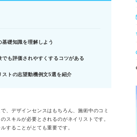
長期的な貢献をアピールする。
まる内容を避け、企業固有の魅力を伝える。
の基礎知識を理解しよう
アの目標まで盛り込むことが鍵！
験でも評価されやすくするコツがある
 ネイリストになる2つの方法
ておきたいネイリストの基礎知識
リストの志望動機例文5選を紹介
ネイリストで評価されやすい強み
ります。記事本文と併せてご確認ください。
えで、デザインセンスはもちろん、施術中のコミ
くのスキルが必要とされるのがネイリストです。
ールすることがとても重要です。