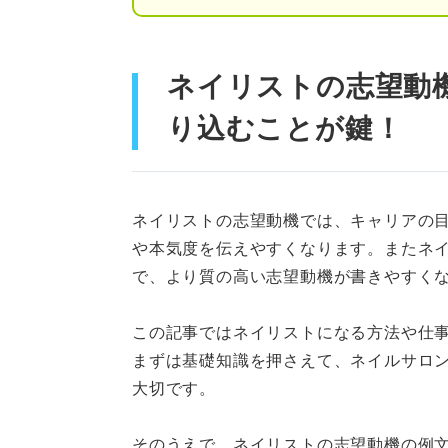
④学び続ける意欲をアピ
ネイリストの志望動
⑤実務経験・スキルをア
り込むことが鍵！
5ステップで作成しよう！ ネ
①ネイリストになりたい
ネイリストの志望動機では、キャリアの
②応募するネイルサロン
や本気度を伝えやすくなります。またネ
③自身の強みやエピソー
で、より質の高い志望動機が書きやすく
④ネイリストとしてどの
この記事ではネイリストになる方法や仕
まずは基礎知識を押さえて、ネイルサロ
⑤将来の目標を盛り込む
大切です。
就活のプロに聞く！ 未経験者
そのうえで、ネイリストの志望動機の例