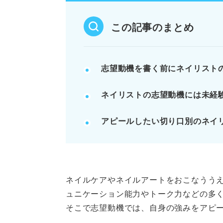
待遇や独立志向を前面に出さず、
この記事のまとめ
POINT：他のサロンでも当ては
記事の該当箇所を見る
志望動機を書く前にネイリスト
ネイリストの志望動機はキャリ
ネイリストの志望動機には未経
そもそも未経験でも応募できる？
未経験なら必見！ 事前に知っ
アピールしたい切り口別のネイ
志望動機でアピールしよう！ 
※AIの特性上、間違いが含まれている場合があ
ネイルケアやネイルアートをおこなうう
ュニケーション能力やトーク力などの多
そこで志望動機では、自身の強みをアピ