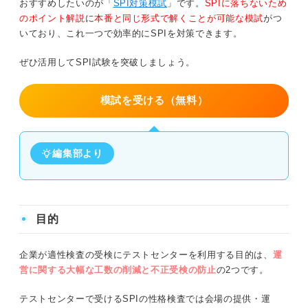
おすすめしたいのが「
SPI対策模試
」です。
SPIに落ちないため
のポイント解説
に
本番と同じ形式で解くことが可能な模試
がつ
いており、これ一つで効率的にSPIを対策できます。
ぜひ活用してSPI試験を突破しましょう。
模試を受ける（無料）
編集部より
目的
企業が適性検査の受検にテストセンターを利用する目的は、
運
営に関する大幅な工数の削減と不正受検の防止
の2つです。
テストセンターで受けるSPIの性格検査では会場の提供・運