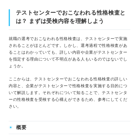
STEP1：応募先の企業からメールが届く
テストセンターでおこなわれる性格検査と
STEP2：受検会場・受検日時を選択して仮予約する
は？ まずは受検内容を理解しよう
STEP3：性格検査を自宅で受検して予約完了
就職の選考でおこなわれる性格検査は、テストセンターで実施
STEP4：予約当日に会場で残りの適性検査を受検する
されることがほとんどです。しかし、選考過程で性格検査があ
ることはわかっていても、詳しい内容や企業がテストセンター
気を付けよう！ テストセンターの性格検査での注意点
を指定する理由について不明点がある人もいるのではないでし
ょうか。
①案内メールが届いたら早めに予約する
ここからは、テストセンターでおこなわれる性格検査の詳しい
内容と、企業がテストセンターで性格検査を実施する目的につ
②自宅の通信環境を整える
いて解説します。それぞれについて知ることで、テストセンタ
ーの性格検査を受検する心構えができるため、参考にしてくだ
③性格検査はやり直しできない
さい。
④結果の使い回しは慎重に考える
概要
テストセンターの性格検査では事前準備や対策を徹底して
臨もう