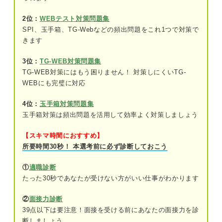
査を実施する目的
2位：
WEBテスト対策問題集
①企業との相性を見るため
SPI、玉手箱、TG-Webなどの頻出問題をこれ1つで対策で
きます
②就活生をふるいにかけるため
③面接での参考資料にするため
3位：
TG-WEB対策問題集
TG-WEB対策にはもう困りません！ 対策しにくいTG-
④入社後に配属先を決めるときの参考にす
WEBにも完璧に対応
るため
4位：
玉手箱対策問題集
玉手箱対策は頻出問題を活用して効率よく対策しましょう
押さえておこう！ テストセンターの性格検査の評
価内容
【スキマ時間におすすめ】
意欲や行動力
所要時間30秒！ 本選考前に必ず診断しておこう
情緒の安定性
①
適職診断
たった30秒であなたが受けない方がいい仕事がわかります
回答に対する姿勢
②
面接力診断
徹底しよう！ テストセンターの性格検査を受ける
39点以下は要注意！面接を受ける前にあなたの面接力を診
ときのポイント
断しましょう