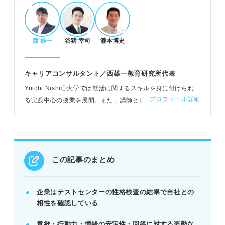
POINT：企業は性格検査の結果を重視し、採用基準
の4番目に挙げている。
西 雄一
谷猪 幸司
瀧本博史
性格検査で評価されるポイントと対策
意欲・行動力、情緒の安定性、回答の一貫性が評価
キャリアコンサルタント／西雄一教育研究所代表
される。
Yuichi Nishi〇大学では就活に関するスキルを身に付けられ
企業が求める人物像を事前に調べ、合致する点をア
プロフィール詳細
る実践中心の授業を展開。また、講師として企業で新人や中
ピールする。
堅社員に向けてコミュニケーション研修、キャリアコンサル
書籍や対策サイトで練習し、評価が下がる回答を避
ティングをおこなっている
ける。
POINT：面接と矛盾しないよう自己理解を深め、一
貫性ある回答を。
この記事のまとめ
性格検査の受検の流れと注意点
企業はテストセンターの性格検査の結果で自社との
企業からのメールで案内後、テストセンターで会場
相性を確認している
と日時を仮予約する。
意欲・行動力・情緒の安定性・回答に対する姿勢な
自宅で性格検査を受検し、予約当日に会場で能力検