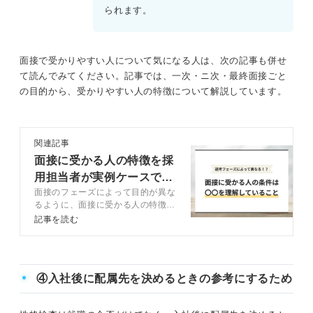
られます。
面接で受かりやすい人について気になる人は、次の記事も併せ
て読んでみてください。記事では、一次・ニ次・最終面接ごと
の目的から、受かりやすい人の特徴について解説しています。
関連記事
面接に受かる人の特徴を採
用担当者が実例ケースで本
面接のフェーズによって目的が異な
音解説
るように、面接に受かる人の特徴も
フェーズでそれぞれ異なります。こ
記事を読む
の記事ではキャリアコンサルタント
とともに面接に受かる人の特徴や対
策方法を解説するので、これから面
接対策をしようとしている人はぜひ
④入社後に配属先を決めるときの参考にするため
参考にしてください。