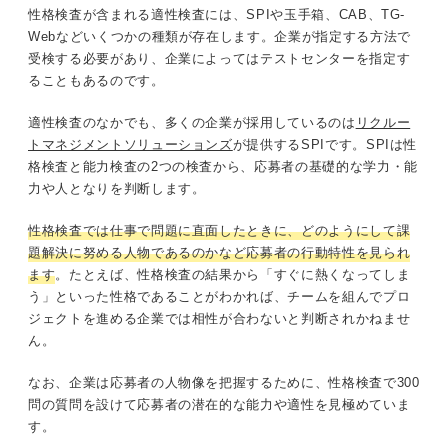
性格検査が含まれる適性検査には、SPIや玉手箱、CAB、TG-
Webなどいくつかの種類が存在します。企業が指定する方法で
受検する必要があり、企業によってはテストセンターを指定す
ることもあるのです。
適性検査のなかでも、多くの企業が採用しているのは
リクルー
トマネジメントソリューションズ
が提供するSPIです。SPIは性
格検査と能力検査の2つの検査から、応募者の基礎的な学力・能
力や人となりを判断します。
性格検査では仕事で問題に直面したときに、どのようにして課
題解決に努める人物であるのかなど応募者の行動特性を見られ
ます
。たとえば、性格検査の結果から「すぐに熱くなってしま
う」といった性格であることがわかれば、チームを組んでプロ
ジェクトを進める企業では相性が合わないと判断されかねませ
ん。
なお、企業は応募者の人物像を把握するために、性格検査で300
問の質問を設けて応募者の潜在的な能力や適性を見極めていま
す。