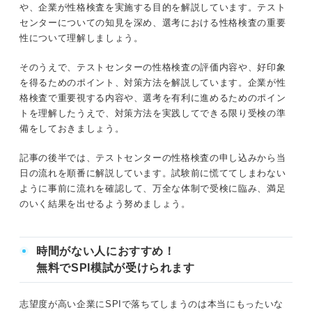
や、企業が性格検査を実施する目的を解説しています。テスト
③面接での参考資料にするため
申し込み〜当日の流れ
センターについての知見を深め、選考における性格検査の重要
STEP1：応募先の企業からメールが届く
性について理解しましょう。
④入社後に配属先を決めるときの参考にするため
STEP2：受検会場・受検日時を選択して仮
そのうえで、テストセンターの性格検査の評価内容や、好印象
予約する
押さえておこう！ テストセンターの性格検査の評価内容
を得るためのポイント、対策方法を解説しています。企業が性
格検査で重要視する内容や、選考を有利に進めるためのポイン
STEP3：性格検査を自宅で受検して予約完
意欲や行動力
トを理解したうえで、対策方法を実践してできる限り受検の準
了
備をしておきましょう。
情緒の安定性
STEP4：予約当日に会場で残りの適性検査
記事の後半では、テストセンターの性格検査の申し込みから当
を受検する
回答に対する姿勢
日の流れを順番に解説しています。試験前に慌ててしまわない
ように事前に流れを確認して、万全な体制で受検に臨み、満足
気を付けよう！ テストセンターの性格検査での注
のいく結果を出せるよう努めましょう。
徹底しよう！ テストセンターの性格検査を受けるときの
意点
ポイント
①案内メールが届いたら早めに予約する
時間がない人におすすめ！
①面接だと思って受検する
②自宅の通信環境を整える
無料でSPI模試が受けられます
②回答に一貫性を持たせる
③性格検査はやり直しできない
志望度が高い企業にSPIで落ちてしまうのは本当にもったいな