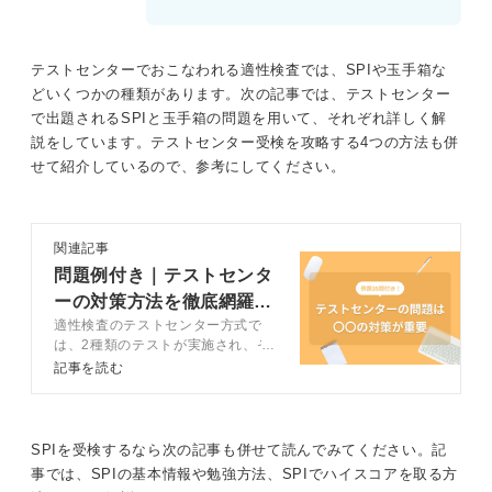
テストセンターでおこなわれる適性検査では、SPIや玉手箱な
どいくつかの種類があります。次の記事では、テストセンター
で出題されるSPIと玉手箱の問題を用いて、それぞれ詳しく解
説をしています。テストセンター受検を攻略する4つの方法も併
せて紹介しているので、参考にしてください。
関連記事
問題例付き｜テストセンタ
ーの対策方法を徹底網羅！
適性検査のテストセンター方式で
注意点も
は、2種類のテストが実施され、そ
れぞれ問題の特徴が異なります。こ
記事を読む
の記事ではテストセンターで出題さ
れる問題の特徴と対策方法をキャリ
アコンサルタントとともに紹介しま
す。テストセンター受検を控えてい
SPIを受検するなら次の記事も併せて読んでみてください。記
る人は参考にしてみてください。
事では、SPIの基本情報や勉強方法、SPIでハイスコアを取る方