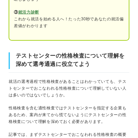
①面接だと思って受検する
③
就活力診断
これから就活を始める人へ！たった30秒であなたの就活偏
②回答に一貫性を持たせる
テストセンターの性格検査について理解を深めて選考通過
差値がわかります
に役立てよう
③すべての問題に回答する
テストセンターでおこなわれる性格検査とは？ まずは受
④ライスケールに引っかからない
検内容を理解しよう
テストセンターの性格検査について理解を
事前準備が大切！ テストセンターにおける性格検
深めて選考通過に役立てよう
概要
査の対策
企業の求める人物像を調べる
目的
就活の選考過程で性格検査があることはわかっていても、テス
トセンターでおこなわれる性格検査について理解していない人
書籍や対策サイトを利用して練習する
把握しておこう！ 企業がテストセンターの性格検査を実
は多いのではないでしょうか。
施する目的
評価が下がる回答を知っておく
性格検査を含む適性検査ではテストセンターを指定する企業も
あるため、案内が来てから慌てないようにテストセンターの性
①企業との相性を見るため
素直に回答するべき？ 適性を示すための最適な方
格検査について理解を深めておく必要があります。
法をプロが解説
②就活生をふるいにかけるため
記事では、まずテストセンターでおこなわれる性格検査の概要
受検する人必見！ テストセンターでの性格検査の