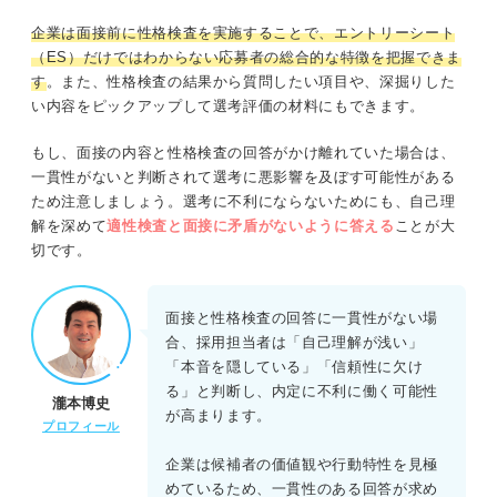
企業は面接前に性格検査を実施することで、エントリーシート
（ES）だけではわからない応募者の総合的な特徴を把握できま
す
。また、性格検査の結果から質問したい項目や、深掘りした
い内容をピックアップして選考評価の材料にもできます。
もし、面接の内容と性格検査の回答がかけ離れていた場合は、
一貫性がないと判断されて選考に悪影響を及ぼす可能性がある
ため注意しましょう。選考に不利にならないためにも、自己理
解を深めて
適性検査と面接に矛盾がないように答える
ことが大
切です。
面接と性格検査の回答に一貫性がない場
合、採用担当者は「自己理解が浅い」
「本音を隠している」「信頼性に欠け
る」と判断し、内定に不利に働く可能性
瀧本博史
が高まります。
プロフィール
企業は候補者の価値観や行動特性を見極
めているため、一貫性のある回答が求め