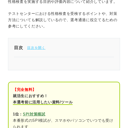
性格検査を実施する目的や評価内容について紹介しています。
テストセンターにおける性格検査を受検するポイントや、対策
方法についても解説しているので、選考通過に役立てるための
参考にしてください。
目次
テストセンターの性格検査について理解を深めて選
考通過に役立てよう
テストセンターでおこなわれる性格検査とは？ ま
ずは受検内容を理解しよう
【完全無料】
就活生におすすめ！
概要
本選考前に活用したい資料/ツール
目的
1位：
SPI対策模試
本番形式のSPI模試が、スマホやパソコンでいつでも受け
把握しておこう！ 企業がテストセンターの性格検
られます