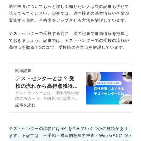
適性検査についてもっと詳しく知りたい人は次の記事も併せて
読んでみてください。記事では、適性検査の基本情報や企業が
実施する目的、合格率をアップさせる方法を解説しています。
テストセンターで受検する前に、次の記事で事前情報を把握し
ておきましょう。記事では、テストセンターでの受検の流れや
高得点を取る4つのコツ、受検時の注意点を解説しています。
関連記事
テストセンターとは？ 受
検の流れから高得点獲得の
テストセンターとは、適性検査の受
対策まで徹底解説
験方法の一つ。全国各地に設置され
ているテストセンターに足を運んで
記事を読む
受検します。そんなテストセンター
で高得点を取る方法や対策などをキ
ャリアコンサルタントと解説してい
ます。
テストセンターの試験にはSPIを含めていくつかの種類があり
ます。下記では、玉手箱・構造的把握力検査・Web-GABについ