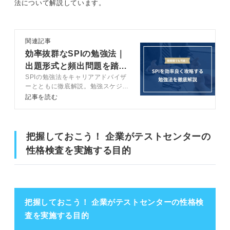
法について解説しています。
関連記事
効率抜群なSPIの勉強法｜
出題形式と頻出問題を踏ま
SPIの勉強法をキャリアアドバイザ
えた対策を伝授
ーとともに徹底解説。勉強スケジュ
ールの立て方や覚えるべき公式、お
記事を読む
すすめの参考書などSPIの勉強に役
立つ情報を網羅。短期間で効率良
く、かつ高得点につなげられる勉強
法を実践しましょう。
把握しておこう！ 企業がテストセンターの
性格検査を実施する目的
把握しておこう！ 企業がテストセンターの性格検
査を実施する目的