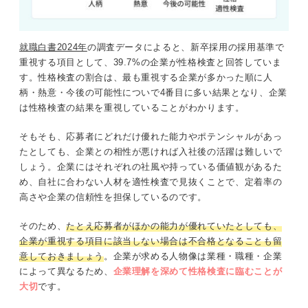
就職白書2024年
の調査データによると、新卒採用の採用基準で
重視する項目として、39.7%の企業が性格検査と回答していま
す。性格検査の割合は、最も重視する企業が多かった順に人
柄・熱意・今後の可能性についで4番目に多い結果となり、企業
は性格検査の結果を重視していることがわかります。
そもそも、応募者にどれだけ優れた能力やポテンシャルがあっ
たとしても、企業との相性が悪ければ入社後の活躍は難しいで
しょう。企業にはそれぞれの社風や持っている価値観があるた
め、自社に合わない人材を適性検査で見抜くことで、定着率の
高さや企業の信頼性を担保しているのです。
そのため、
たとえ応募者がほかの能力が優れていたとしても、
企業が重視する項目に該当しない場合は不合格となることも留
意しておきましょう
。企業が求める人物像は業種・職種・企業
によって異なるため、
企業理解を深めて性格検査に臨むことが
大切
です。