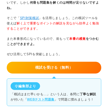
③すべての問題に回答する
いです。しかし
何冊も問題集を解くのは時間が足りないですよ
④結果の使い回しは慎重に考える
ね。
④ライスケールに引っかからない
テストセンターの性格検査では事前準備や対策を徹
そこで「
SPI対策模試
」を活用しましょう。この模試ツールを
底して臨もう
使えば
解く上で重要なポイントの解説を見ながら効率よく勉強
事前準備が大切！ テストセンターにおける性格検査の対
することができます。
策
また本番形式になっているので、前もって
本番の感覚
をつかむ
企業の求める人物像を調べる
ことができますよ。
書籍や対策サイトを利用して練習する
ぜひ活用してSPIを突破しましょう。
評価が下がる回答を知っておく
模試を受ける（無料）
素直に回答するべき？ 適性を示すための最適な方法をプ
ロが解説
編集部より
受検する人必見！ テストセンターでの性格検査の申し込
「模試はまだ早いかも…」という人は、各問に
丁寧な解説
み〜当日の流れ
が付いた「
WEBテスト問題集
」で問題に慣れましょう！