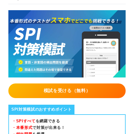
模試を受ける（無料）
SPI対策模試のおすすめポイント
・SPIすべて
を網羅できる
・本番形式
で対策が出来る！