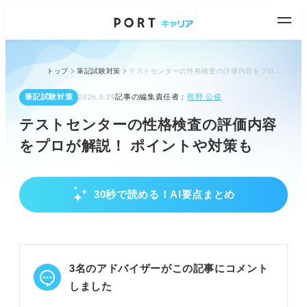
トップ
筆記試験対策
テストセンターの性格検査の評価内容をプロが解説！ ポイントや対策も
筆記試験対策
記事の編集責任者：
熊野 公俊
2026.5.29
テストセンターの性格検査の評価内容
をプロが解説！ ポイントや対策も
30秒で読める！AI要点まとめ
テストセンターの性格検査の基本と目的
性格検査は選考の一部で、企業は応募者の人柄や行
動特性を把握する。
企業は相性や定着率、面接の参考、配属先決定のた
3名のアドバイザーがこの記事にコメント
めに実施する。
SPIなど種類があり、テストセンター利用は企業負
しました
担軽減と不正防止が目的。