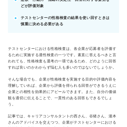
どが評価対象
査などを受ける。
通信環境を整え、早めに予約し、結果の使い回しは
テストセンターの性格検査の結果を使い回すときは
慎重に検討する。
慎重に決める必要がある
POINT：性格検査はやり直し不可。本命企業は特に
事前準備を徹底する。
テストセンターにおける性格検査は、各企業が応募者を評価す
記事の該当箇所を見る
るために実施する適性検査の一つです。素直に答えるべきと言
テストセンターの性格検査について理解を深め
われても、性格検査も選考の一環であるため、どのように回答
て選考通過に役立てよう
すれば良いのかわからず悩む人も多いのではないでしょうか。
テストセンターでおこなわれる性格検査とは？
まずは受検内容を理解しよう
そんな場合でも、企業が性格検査を実施する目的や評価内容を
把握しておこう！ 企業がテストセンターの性
理解していれば、企業から評価を得られる回答ができるうえに
格検査を実施する目的
企業との相性を効果的にアピールできます。また、自分の価値
押さえておこう！ テストセンターの性格検査
観を適切に伝えることで、一貫性のある回答もできるでしょ
の評価内容
う。
記事では、キャリアコンサルタントの西さん、谷猪さん、瀧本
※AIの特性上、間違いが含まれている場合があります。記事本文
さんのアドバイスを交えつつ、企業がテストセンターにおける
と併せてご確認ください。