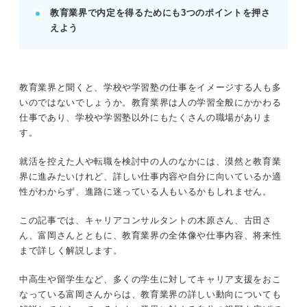
教育業界で内定を得るためにも3つのポイントを押さ
多様な学び方を理解し、具体的な強みで差別化す
えよう
る。
POINT：労働時間が長くなる傾向も考慮し、やりが
いと現実のバランスを考える。
教育業界と聞くと、学校や学習塾の仕事をイメージする人も多
いのではないでしょうか。教育業界は人の学習全般にかかわる
記事の該当箇所を見る
仕事であり、学校や学習塾以外にもたくさんの職場がありま
教育業界の「教える」の内容は職場や職種によ
す。
って大きく異なる
まずは確認！ 教育業界の概要と基礎情報
就活を控えた人や転職を検討中の人のなかには、漠然と教育業
現状と今後の展望を把握しておこう！ 教育業
界に進みたいけれど、詳しい仕事内容や自分に向いているか適
界の将来性
性がわからず、進路に迷っている人もいるかもしれません。
これからの教育業界はどうなる？ 少子化によ
る影響をプロが解説
この記事では、キャリアコンサルタントの木原さん、古田さ
ん、富岡さんとともに、教育業界の全体像や仕事内容、将来性
まで詳しく解説します。
※AIの特性上、間違いが含まれている場合があります。記事本文
と併せてご確認ください。
中高生や留学生など、多くの学生に対してキャリア支援をおこ
なっている富岡さんからは、教育業界の詳しい動向についても