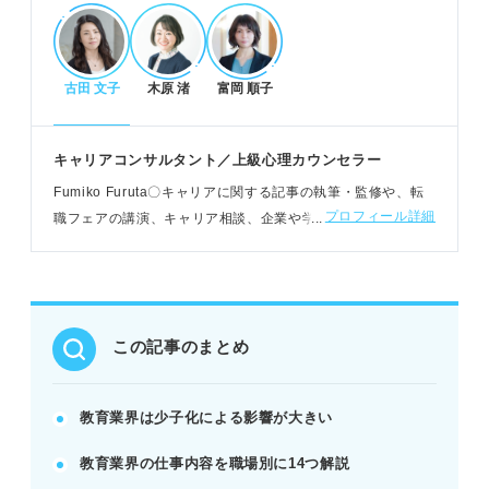
る柔軟な思考が求められる。
古田 文子
木原 渚
富岡 順子
多様な仕事内容とビジネスモデル
個人向けと企業向けの2種類のビジネスモデルを理
解する。
キャリアコンサルタント／上級心理カウンセラー
学校、塾、フリースクールなど多様な職場と職種を
Fumiko Furuta〇キャリアに関する記事の執筆・監修や、転
知る。
プロフィール詳細
職フェアの講演、キャリア相談、企業や学校でのセミナー講
教材作成や教育プランナーなど「教える」以外の職
師など幅広く活動。キャリア教育に関心があり、学童クラブ
種も検討する。
の支援員も務める
POINT：塾以外にも多様な職場があり、自分の適性
に合う仕事を見つける。
この記事のまとめ
教育業界で活躍するための就活対策
「教えるのが好き」だけでなく業界課題への考えを
教育業界は少子化による影響が大きい
持つ。
教育業界の仕事内容を職場別に14つ解説
成長支援や協調性など向いている人の特徴を把握す
る。