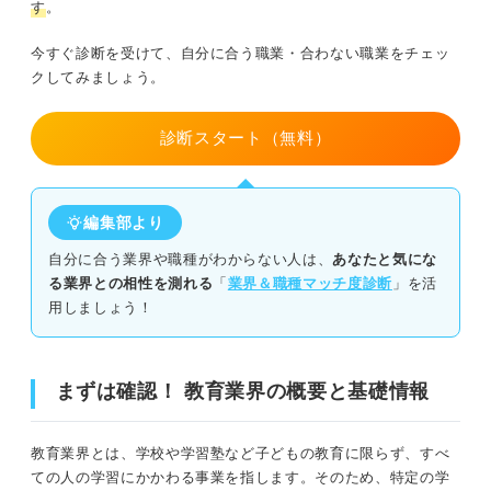
す
。
学習塾・予備校
ピソードを話す
今すぐ診断を受けて、自分に合う職業・合わない職業をチェッ
カルチャースクール
③多種多様な学び方を理解する
クしてみましょう。
フリースクール
就職を目指す人必見！ 教育業界の選考で使える志
診断スタート（無料）
望動機&自己PRの例文
通信教育会社
教育業界の志望動機の例文
人材育成・研修会社
編集部より
教育業界の自己PRの例文
教材・教育サービス開発会社
自分に合う業界や職種がわからない人は、
あなたと気にな
子どもや学習にかかわる教育業界が自分に向いてい
る業界との相性を測れる
「
業界＆職種マッチ度診断
」を活
るか適性を見極めよう
用しましょう！
どんな人が働きやすい？ 教育業界への就職が向いている
人の特徴6つ
①一人ひとりの成長に寄り添える
まずは確認！ 教育業界の概要と基礎情報
②相手の理解度に合わせた伝え方ができる
教育業界とは、学校や学習塾など子どもの教育に限らず、すべ
ての人の学習にかかわる事業を指します。そのため、特定の学
③何事も前向きに学び続けられる