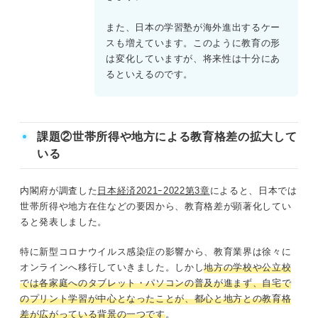
また、日本の学習塾が海外進出するケー
スも増えています。このように教育の形
は変化していますが、将来性は十分にあ
るといえるのです。
課題②世帯所得や地方による教育格差の拡大して
いる
内閣府が調査した
日本経済2021ｰ2022第3章
によると、日本では
世帯所得や地方在住などの要因から、教育格差が顕著化してい
ると発表しました。
特に新型コロナウイルス感染症の影響から、教育業界は徐々に
オンラインへ移行していきました。しかし
地
方の学校や公立校
では各家庭へのタブレット・パソコンの普及が進まず、自宅で
のプリント学習が中心となったことが、都心と地方との教育格
差が広がっている背景の一つです
。