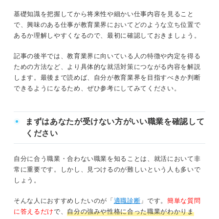
①一人ひとりの成長に寄り添える
基礎知識を把握してから将来性や細かい仕事内容を見ること
将来性①テクノロジーを活用した教育が盛んになる
で、興味のある仕事が教育業界においてどのような立ち位置で
②相手の理解度に合わせた伝え方ができる
あるか理解しやすくなるので、最初に確認しておきましょう。
将来性②2019年からGIGAスクール構想が開始された
③何事も前向きに学び続けられる
記事の後半では、教育業界に向いている人の特徴や内定を得る
これからの教育業界はどうなる？ 少子化による影響をプ
ための方法など、より具体的な就活対策につながる内容を解説
④周囲と協力して環境を作り上げられる
ロが解説
します。最後まで読めば、自分が教育業界を目指すべきか判断
⑤周囲の変化に敏感に気づける
できるようになるため、ぜひ参考にしてみてください。
図で丸わかり！ 教育業界の2種類のビジネスモデル
⑥子供の未来を預かる意識を持てる
まずはあなたが受けない方がいい職業を確認して
個人向けの教育事業
キャリアコンサルタントが解説！ 教育業界で働く
ください
うえでの注意点
企業向けの教育事業
自分に合う職業・合わない職業を知ることは、就活において非
教えることが好きなだけはNG！ 教育業界に就職す
常に重要です。しかし、見つけるのが難しいという人も多いで
塾以外も多数存在！ 7つの職場から見る教育業界の仕事内
るための3つのポイント
しょう。
容
①教育業界の課題やトレンドについて自分
なりの考えを持つ
そんな人におすすめしたいのが「
適職診断
」です。
簡単な質問
学校教育機関
に答えるだけ
で、
自分の強みや性格に合った職業がわかりま
②教育業界で求められる強みの具体的なエ