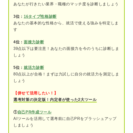
あなたが行きたい業界・職種のマッチ度を診断しましょう
変化①センター試験の廃止に伴う大学入学
共通テストが実施された
3位：
16タイプ性格診断
変化②2020年から学習指導要領改訂が開始
あなたの基本的な性格から、就活で使える強みを特定しま
された
す
変化③英語とプログラミング学習の需要が
4位：
面接力診断
増えている
39点以下は要注意！あなたの面接力を今のうちに診断しま
しょう
将来性①テクノロジーを活用した教育が盛
んになる
5位：
就活力診断
80点以上が合格！まずは力試しに自分の就活力を測定しま
将来性②2019年からGIGAスクール構想が開
しょう
始された
【併せて活用したい！】
これからの教育業界はどうなる？ 少子化による影
選考対策の決定版！内定者が使った2大ツール
響をプロが解説
①
自己PR作成ツール
図で丸わかり！ 教育業界の2種類のビジネスモデル
AIツールを活用して選考前に自己PRをブラッシュアップ
しましょう
個人向けの教育事業