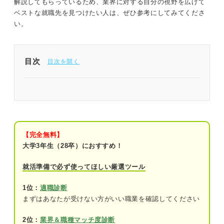
解説してもらっているため、業界に対する自分の視野を広げて
ベストな就職先を見つけたい人は、ぜひ参考にしてみてくださ
い。
目次
教育業界の「教える」の内容は職場や職種によって
大きく異なる
まずは確認！ 教育業界の概要と基礎情報
【完全無料】
現状と今後の展望を把握しておこう！ 教育業界の
大学3年生（28卒）におすすめ！
将来性
就活準備で必ず使ってほしい厳選ツール
課題①少子化による学習塾の倒産が増加し
ている
1位：
適職診断
まずはあなたが受けない方がいい職業を確認してください
課題②世帯所得や地方による教育格差の拡
大している
2位：
業界＆職種マッチ度診断