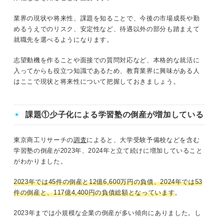
業界の現状や将来性、課題を知ることで、今後の市場成長や勤
めるうえでのリスク、安定性など、待遇以外の部分も踏まえて
就職先を選べるようになります。
志望動機を作ることや面接での質問対応など、本格的な就活に
入ってからも役立つ知識であるため、教育業界に興味がある人
はここで現状と将来性について把握しておきましょう。
課題①少子化による学習塾の倒産が増加している
東京商工リサーチの
調査
によると、大学受験予備校などを含む
学習塾の倒産が2023年、2024年と立て続けに増加していること
がわかりました。
2
023年では45件の倒産と12億6,600万円の負債、2024年では53
件の倒産と、117億4,400円の負債総額となっています
。
2023年までは小規模な企業の倒産が多い傾向にありました。し