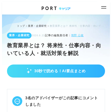
トップ
業界・企業研究
教育業界とは？ 将来性・仕事内容・向いている人・就活対策を解説
業界・企業研究
記事の編集責任者：
熊野 公俊
2026.6.23
教育業界とは？ 将来性・仕事内容・向
いている人・就活対策を解説
30秒で読める！AI要点まとめ
教育業界の全体像と将来性
教育業界は学校以外にも多様な仕事があると理解す
る。
少子化や教育格差など業界の課題を把握する。
3名のアドバイザーがこの記事にコメント
EdTechやGIGAスクール構想など変化と将来性を知
る。
しました
POINT：変化の激しい業界で、新しい教育の形を作