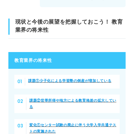
就職を目指す人必見！ 教育業界の選考で使える志望動機&
自己PRの例文
現状と今後の展望を把握しておこう！ 教育
教育業界の志望動機の例文
業界の将来性
教育業界の自己PRの例文
子どもや学習にかかわる教育業界が自分に向いているか適
教育業界の将来性
性を見極めよう
課題①少子化による学習塾の倒産が増加している
課題②世帯所得や地方による教育格差の拡大してい
る
変化①センター試験の廃止に伴う大学入学共通テス
トの実施された