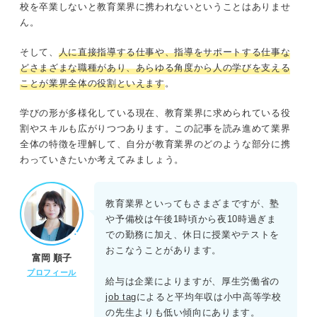
校を卒業しないと教育業界に携われないということはありませ
ん。
④周囲と協力して環境を作り上げられる
そして、
人に直接指導する仕事や、指導をサポートする仕事な
⑤周囲の変化に敏感に気づける
どさまざまな職種があり、あらゆる角度から人の学びを支える
ことが業界全体の役割といえます
。
⑥子供の未来を預かる意識を持てる
学びの形が多様化している現在、教育業界に求められている役
キャリアコンサルタントが解説！ 教育業界で働くうえで
割やスキルも広がりつつあります。この記事を読み進めて業界
の注意点
全体の特徴を理解して、自分が教育業界のどのような部分に携
わっていきたいか考えてみましょう。
教えることが好きなだけはNG！ 教育業界に就職するため
の3つのポイント
教育業界といってもさまざまですが、塾
や予備校は午後1時頃から夜10時過ぎま
①教育業界の課題やトレンドについて自分なりの考えを持つ
での勤務に加え、休日に授業やテストを
おこなうことがあります。
富岡 順子
②教育業界で求められる強みの具体的なエピソードを話す
プロフィール
給与は企業によりますが、厚生労働省の
③多種多様な学び方を理解する
job tag
によると平均年収は小中高等学校
の先生よりも低い傾向にあります。