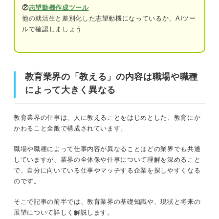
②
志望動機作成ツール
企業向けの教育事業
他の就活生と差別化した志望動機になっているか、AIツー
ルで確認しましょう
塾以外も多数存在！ 7つの職場から見る教育業界の
教育業界の「教える」の内容は職場や職種によって大きく
仕事内容
異なる
学校教育機関
まずは確認！ 教育業界の概要と基礎情報
教育業界の「教える」の内容は職場や職種
学習塾・予備校
によって大きく異なる
現状と今後の展望を把握しておこう！ 教育業界の将来性
カルチャースクール
教育業界の仕事は、人に教えることをはじめとした、教育にか
フリースクール
課題①少子化による学習塾の倒産が増加している
かわること全般で構成されています。
通信教育会社
課題②世帯所得や地方による教育格差の拡大している
職場や職種によって仕事内容が異なることはどの業界でも共通
人材育成・研修会社
していますが、業界の全体像や仕事について理解を深めること
変化①センター試験の廃止に伴う大学入学共通テストが実施さ
で、自分に向いている仕事やマッチする企業を探しやすくなる
れた
教材・教育サービス開発会社
のです。
変化②2020年から学習指導要領改訂が開始された
そこで記事の前半では、教育業界の基礎知識や、現状と将来の
どんな人が働きやすい？ 教育業界への就職が向い
ている人の特徴6つ
展望について詳しく解説します。
変化③英語とプログラミング学習の需要が増えている