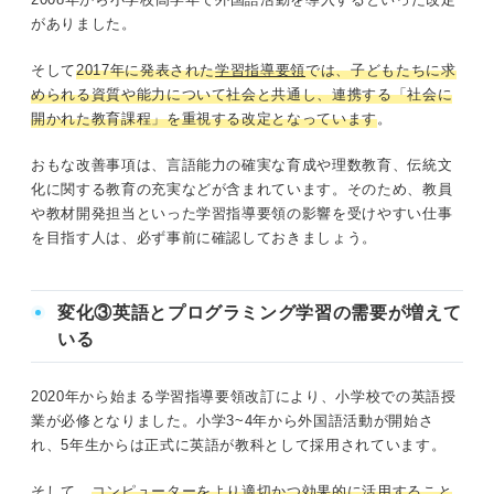
がありました。
そして
2017年に発表された
学習指導要領
では、子どもたちに求
められる資質や能力について社会と共通し、連携する「社会に
開かれた教育課程」を重視する改定となっています
。
おもな改善事項は、言語能力の確実な育成や理数教育、伝統文
化に関する教育の充実などが含まれています。そのため、教員
や教材開発担当といった学習指導要領の影響を受けやすい仕事
を目指す人は、必ず事前に確認しておきましょう。
変化③英語とプログラミング学習の需要が増えて
いる
2020年から始まる学習指導要領改訂により、小学校での英語授
業が必修となりました。小学3~4年から外国語活動が開始さ
れ、5年生からは正式に英語が教科として採用されています。
そして、
コンピューターをより適切かつ効果的に活用すること